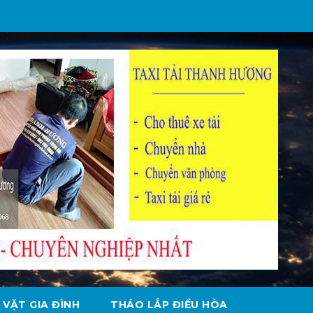
 VẶT GIA ĐÌNH
THÁO LẮP ĐIỀU HÒA