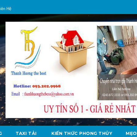
iên Hệ
G
TAXI TẢI
KIẾN THỨC PHONG THỦY
MẸO