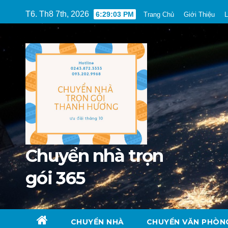
Skip
T6. Th8 7th, 2026
6:29:05 PM
Trang Chủ
Giới Thiệu
L
to
content
Chuyển nhà trọn
gói 365
CHUYỂN NHÀ
CHUYỂN VĂN PHÒN