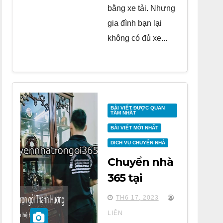
bằng xe tải. Nhưng
gia đình bạn lại
không có đủ xe...
BÀI VIẾT ĐƯỢC QUAN
TÂM NHẤT
BÀI VIẾT MỚI NHẤT
DỊCH VỤ CHUYỂN NHÀ
Chuyển nhà
365 tại
chung cư
TH6 17, 2023
Grande Park
LIÊN