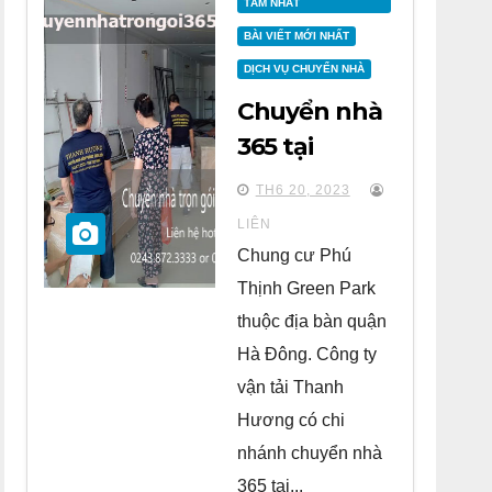
TÂM NHẤT
BÀI VIẾT MỚI NHẤT
DỊCH VỤ CHUYỂN NHÀ
Chuyển nhà
365 tại
chung cư
TH6 20, 2023
Phú Thịnh
LIÊN
Green Park
Chung cư Phú
Hà Đông
Thịnh Green Park
thuộc địa bàn quận
Hà Đông. Công ty
vận tải Thanh
Hương có chi
nhánh chuyển nhà
365 tại...