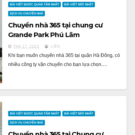
BÀI VIẾT ĐƯỢC QUAN TÂM NHẤT
BÀI VIẾT MỚI NHẤT
DỊCH VỤ CHUYỂN NHÀ
Chuyển nhà 365 tại chung cư
Grande Park Phú Lãm
TH6 17, 2023
LIÊN
Khi bạn muốn chuyển nhà 365 tại quận Hà Đông, có
nhiều công ty vận chuyển cho bạn lựa chọn.…
BÀI VIẾT ĐƯỢC QUAN TÂM NHẤT
BÀI VIẾT MỚI NHẤT
DỊCH VỤ CHUYỂN NHÀ
Chuyển nhà 365 tại Chung cư