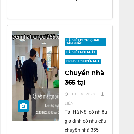
BÀI VIẾT ĐƯỢC QUAN
TÂM NHẤT
BÀI VIẾT MỚI NHẤT
DỊCH VỤ CHUYỂN NHÀ
Chuyển nhà
365 tại
chung cư
TH6 19, 2023
Park Kiara Hà
LIÊN
Đông
Tại Hà Nội có nhiều
gia đình có nhu cầu
chuyển nhà 365