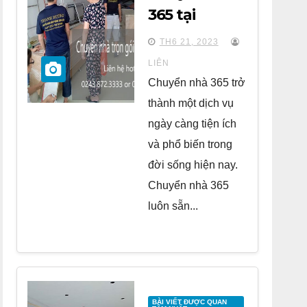
365 tại
chung cư
TH6 21, 2023
BID
LIÊN
Residence Tố
Chuyển nhà 365 trở
Hữu
thành một dịch vụ
ngày càng tiện ích
và phổ biến trong
đời sống hiện nay.
Chuyển nhà 365
luôn sẵn...
BÀI VIẾT ĐƯỢC QUAN