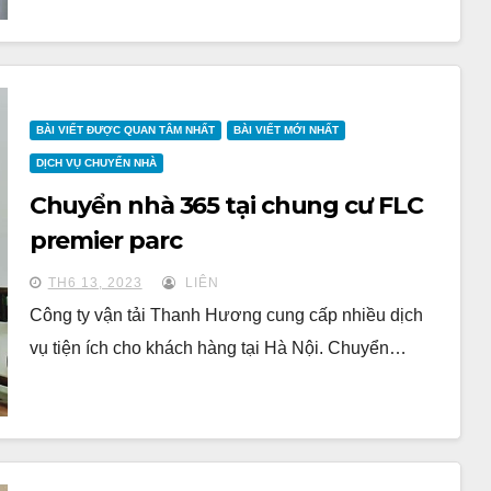
BÀI VIẾT ĐƯỢC QUAN TÂM NHẤT
BÀI VIẾT MỚI NHẤT
DỊCH VỤ CHUYỂN NHÀ
Chuyển nhà 365 tại chung cư FLC
premier parc
TH6 13, 2023
LIÊN
Công ty vận tải Thanh Hương cung cấp nhiều dịch
vụ tiện ích cho khách hàng tại Hà Nội. Chuyển…