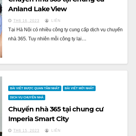
Anland Lake View
TH6 16, 2023
LIÊN
Tại Hà Nội có nhiều công ty cung cấp dịch vụ chuyển
nhà 365. Tuy nhiên mỗi công ty lại…
BÀI VIẾT ĐƯỢC QUAN TÂM NHẤT
BÀI VIẾT MỚI NHẤT
DỊCH VỤ CHUYỂN NHÀ
Chuyển nhà 365 tại chung cư
Imperia Smart City
TH6 15, 2023
LIÊN