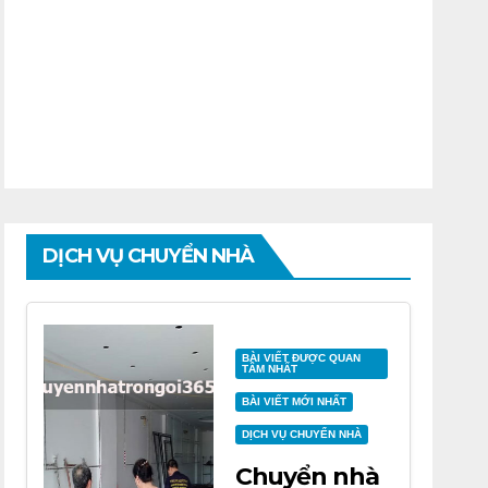
DỊCH VỤ CHUYỂN NHÀ
BÀI VIẾT ĐƯỢC QUAN
TÂM NHẤT
BÀI VIẾT MỚI NHẤT
DỊCH VỤ CHUYỂN NHÀ
Chuyển nhà