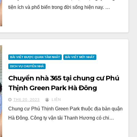
tiện ích và phổ biến trong đời sống hiện nay. …
BÀI VIẾT ĐƯỢC QUAN TÂM NHẤT
BÀI VIẾT MỚI NHẤT
DỊCH VỤ CHUYỂN NHÀ
Chuyển nhà 365 tại chung cư Phú
Thịnh Green Park Hà Đông
TH6 20, 2023
LIÊN
Chung cư Phú Thịnh Green Park thuộc địa bàn quận
Hà Đông. Công ty vận tải Thanh Hương có chi…