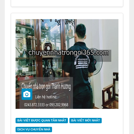
BÀI VIẾT ĐƯỢC QUAN TÂM NHẤT
BÀI VIẾT MỚI NHẤT
DỊCH VỤ CHUYỂN NHÀ