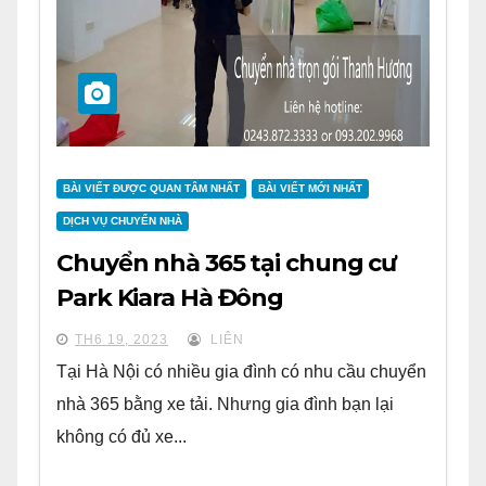
BÀI VIẾT ĐƯỢC QUAN TÂM NHẤT
BÀI VIẾT MỚI NHẤT
DỊCH VỤ CHUYỂN NHÀ
Chuyển nhà 365 tại chung cư
Park Kiara Hà Đông
TH6 19, 2023
LIÊN
Tại Hà Nội có nhiều gia đình có nhu cầu chuyển
nhà 365 bằng xe tải. Nhưng gia đình bạn lại
không có đủ xe...