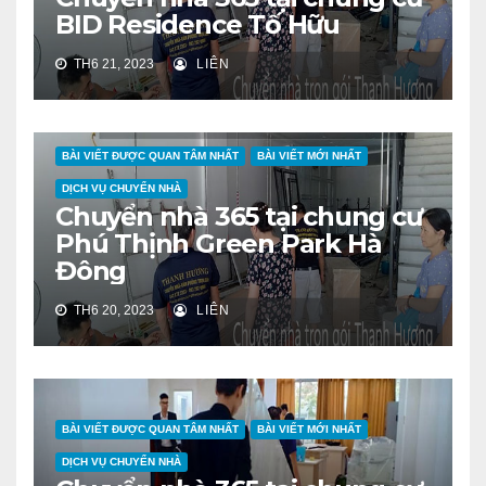
BID Residence Tố Hữu
TH6 21, 2023
LIÊN
BÀI VIẾT ĐƯỢC QUAN TÂM NHẤT
BÀI VIẾT MỚI NHẤT
DỊCH VỤ CHUYỂN NHÀ
Chuyển nhà 365 tại chung cư
Phú Thịnh Green Park Hà
Đông
TH6 20, 2023
LIÊN
BÀI VIẾT ĐƯỢC QUAN TÂM NHẤT
BÀI VIẾT MỚI NHẤT
DỊCH VỤ CHUYỂN NHÀ