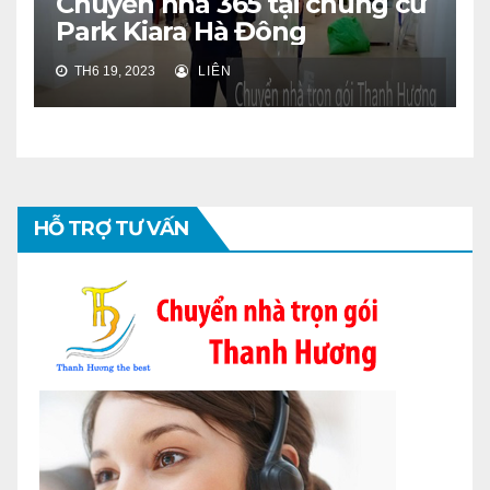
Chuyển nhà 365 tại chung cư
Park Kiara Hà Đông
TH6 19, 2023
LIÊN
HỖ TRỢ TƯ VẤN