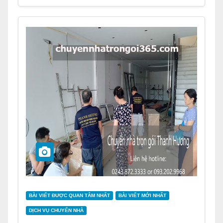
BÀI VIẾT ĐƯỢC QUAN TÂM NHẤT
BÀI VIẾT MỚI NHẤT
DỊCH VỤ CHUYỂN NHÀ