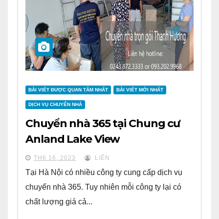
BÀI VIẾT ĐƯỢC QUAN TÂM NHẤT
BÀI VIẾT MỚI NHẤT
DỊCH VỤ CHUYỂN NHÀ
Chuyển nhà 365 tại Chung cư
Anland Lake View
TH6 16, 2023
LIÊN
Tại Hà Nội có nhiều công ty cung cấp dịch vụ
chuyển nhà 365. Tuy nhiên mỗi công ty lại có
chất lượng giá cả...