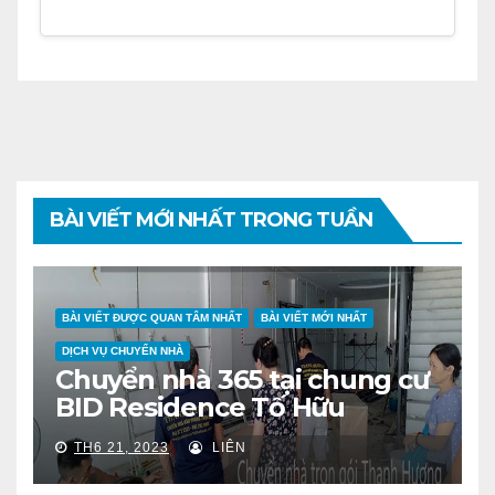
BÀI VIẾT MỚI NHẤT TRONG TUẦN
BÀI VIẾT ĐƯỢC QUAN TÂM NHẤT
BÀI VIẾT MỚI NHẤT
DỊCH VỤ CHUYỂN NHÀ
Chuyển nhà 365 tại chung cư
BID Residence Tố Hữu
TH6 21, 2023
LIÊN