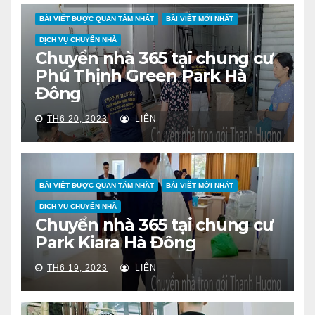
BÀI VIẾT ĐƯỢC QUAN TÂM NHẤT
BÀI VIẾT MỚI NHẤT
DỊCH VỤ CHUYỂN NHÀ
Chuyển nhà 365 tại chung cư
Phú Thịnh Green Park Hà
Đông
TH6 20, 2023
LIÊN
BÀI VIẾT ĐƯỢC QUAN TÂM NHẤT
BÀI VIẾT MỚI NHẤT
DỊCH VỤ CHUYỂN NHÀ
Chuyển nhà 365 tại chung cư
Park Kiara Hà Đông
TH6 19, 2023
LIÊN