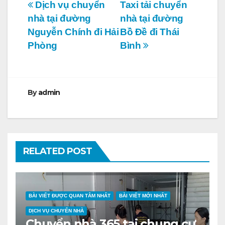
Điều
Dịch vụ chuyển
Taxi tải chuyển
nhà tại đường
nhà tại đường
hướng
Nguyễn Chính đi Hải
Bồ Đề đi Thái
bài
Phòng
Bình
viết
By
admin
RELATED POST
BÀI VIẾT ĐƯỢC QUAN TÂM NHẤT
BÀI VIẾT MỚI NHẤT
DỊCH VỤ CHUYỂN NHÀ
Chuyển nhà 365 tại chung cư