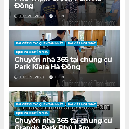
Đông
TH6 20, 2023
LIÊN
BÀI VIẾT ĐƯỢC QUAN TÂM NHẤT
BÀI VIẾT MỚI NHẤT
DỊCH VỤ CHUYỂN NHÀ
Chuyển nhà 365 tại chung cư
Park Kiara Hà Đông
TH6 19, 2023
LIÊN
BÀI VIẾT ĐƯỢC QUAN TÂM NHẤT
BÀI VIẾT MỚI NHẤT
DỊCH VỤ CHUYỂN NHÀ
Chuyển nhà 365 tại chung cư
Grande Park Phú Lãm