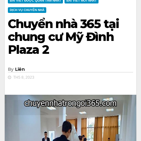
BÀI VIẾT ĐƯỢC QUAN TÂM NHẤT
BÀI VIẾT MỚI NHẤT
DỊCH VỤ CHUYỂN NHÀ
Chuyển nhà 365 tại
chung cư Mỹ Đình
Plaza 2
By
Liên
TH5 8, 2023