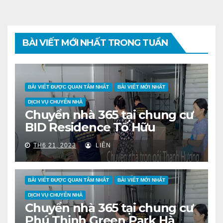
BÀI VIẾT MỚI NHẤT TRONG TUẦN
BÀI VIẾT ĐƯỢC QUAN TÂM NHẤT
BÀI VIẾT MỚI NHẤT
DỊCH VỤ CHUYỂN NHÀ
Chuyển nhà 365 tại chung cư
BID Residence Tố Hữu
TH6 21, 2023
LIÊN
BÀI VIẾT ĐƯỢC QUAN TÂM NHẤT
BÀI VIẾT MỚI NHẤT
DỊCH VỤ CHUYỂN NHÀ
Chuyển nhà 365 tại chung cư
Phú Thịnh Green Park Hà