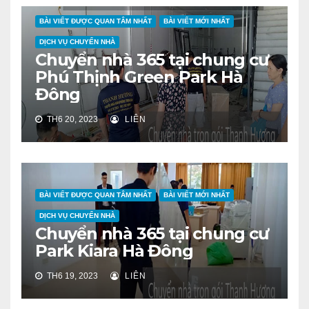
BÀI VIẾT ĐƯỢC QUAN TÂM NHẤT
BÀI VIẾT MỚI NHẤT
DỊCH VỤ CHUYỂN NHÀ
Chuyển nhà 365 tại chung cư
Phú Thịnh Green Park Hà
Đông
TH6 20, 2023
LIÊN
BÀI VIẾT ĐƯỢC QUAN TÂM NHẤT
BÀI VIẾT MỚI NHẤT
DỊCH VỤ CHUYỂN NHÀ
Chuyển nhà 365 tại chung cư
Park Kiara Hà Đông
TH6 19, 2023
LIÊN