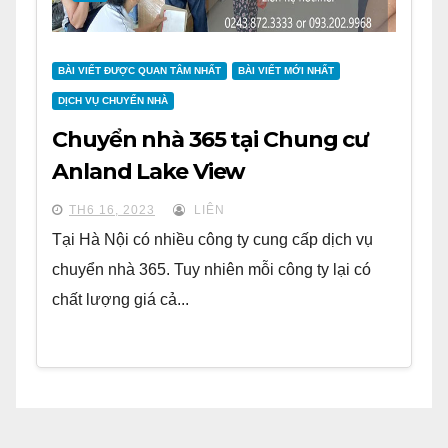
BÀI VIẾT ĐƯỢC QUAN TÂM NHẤT
BÀI VIẾT MỚI NHẤT
DỊCH VỤ CHUYỂN NHÀ
Chuyển nhà 365 tại Chung cư
Anland Lake View
TH6 16, 2023
LIÊN
Tại Hà Nội có nhiều công ty cung cấp dịch vụ
chuyển nhà 365. Tuy nhiên mỗi công ty lại có
chất lượng giá cả...