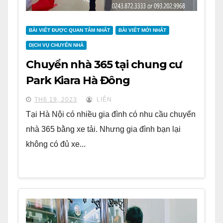
BÀI VIẾT ĐƯỢC QUAN TÂM NHẤT
BÀI VIẾT MỚI NHẤT
DỊCH VỤ CHUYỂN NHÀ
Chuyển nhà 365 tại chung cư
Park Kiara Hà Đông
TH6 19, 2023
LIÊN
Tại Hà Nội có nhiều gia đình có nhu cầu chuyển
nhà 365 bằng xe tải. Nhưng gia đình bạn lại
không có đủ xe...