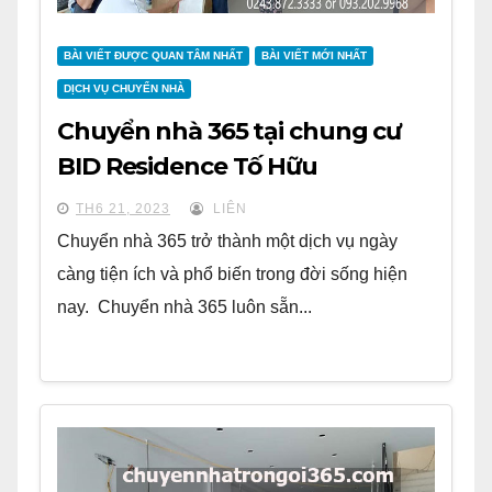
BÀI VIẾT ĐƯỢC QUAN TÂM NHẤT
BÀI VIẾT MỚI NHẤT
DỊCH VỤ CHUYỂN NHÀ
Chuyển nhà 365 tại chung cư
BID Residence Tố Hữu
TH6 21, 2023
LIÊN
Chuyển nhà 365 trở thành một dịch vụ ngày
càng tiện ích và phổ biến trong đời sống hiện
nay. Chuyển nhà 365 luôn sẵn...