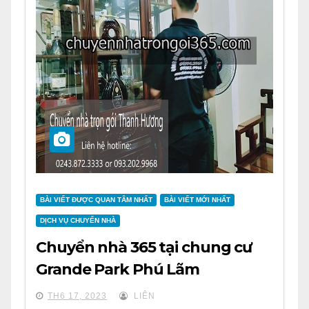
BÀI VIẾT ĐƯỢC QUAN TÂM NHẤT
BÀI VIẾT MỚI NHẤT
DỊCH VỤ CHUYỂN NHÀ
Chuyển nhà 365 tại chung cư
Grande Park Phú Lãm
TH6 17, 2023
LIÊN