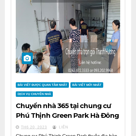
BÀI VIẾT ĐƯỢC QUAN TÂM NHẤT
BÀI VIẾT MỚI NHẤT
DỊCH VỤ CHUYỂN NHÀ
Chuyển nhà 365 tại chung cư
Phú Thịnh Green Park Hà Đông
TH6 20, 2023
LIÊN