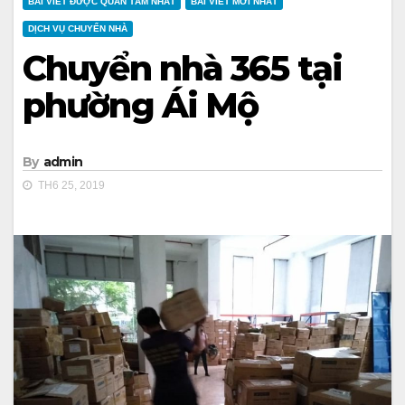
BÀI VIẾT ĐƯỢC QUAN TÂM NHẤT
BÀI VIẾT MỚI NHẤT
DỊCH VỤ CHUYỂN NHÀ
Chuyển nhà 365 tại
phường Ái Mộ
By
admin
TH6 25, 2019