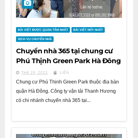
BÀI VIẾT ĐƯỢC QUAN TÂM NHẤT
BÀI VIẾT MỚI NHẤT
DỊCH VỤ CHUYỂN NHÀ
Chuyển nhà 365 tại chung cư
Phú Thịnh Green Park Hà Đông
TH6 20, 2023
LIÊN
Chung cư Phú Thịnh Green Park thuộc địa bàn
quận Hà Đông. Công ty vận tải Thanh Hương
có chi nhánh chuyển nhà 365 tại...