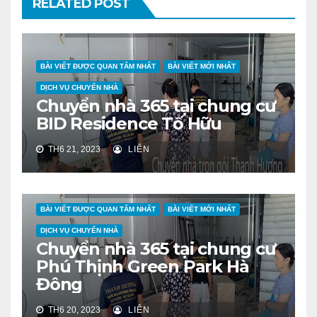
RELATED POST
BÀI VIẾT ĐƯỢC QUAN TÂM NHẤT
BÀI VIẾT MỚI NHẤT
DỊCH VỤ CHUYỂN NHÀ
Chuyển nhà 365 tại chung cư
BID Residence Tố Hữu
TH6 21, 2023
LIÊN
BÀI VIẾT ĐƯỢC QUAN TÂM NHẤT
BÀI VIẾT MỚI NHẤT
DỊCH VỤ CHUYỂN NHÀ
Chuyển nhà 365 tại chung cư
Phú Thịnh Green Park Hà
Đông
TH6 20, 2023
LIÊN