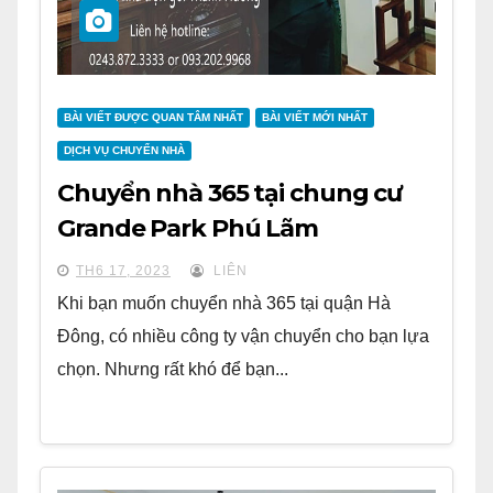
BÀI VIẾT ĐƯỢC QUAN TÂM NHẤT
BÀI VIẾT MỚI NHẤT
DỊCH VỤ CHUYỂN NHÀ
Chuyển nhà 365 tại chung cư
Grande Park Phú Lãm
TH6 17, 2023
LIÊN
Khi bạn muốn chuyển nhà 365 tại quận Hà
Đông, có nhiều công ty vận chuyển cho bạn lựa
chọn. Nhưng rất khó để bạn...