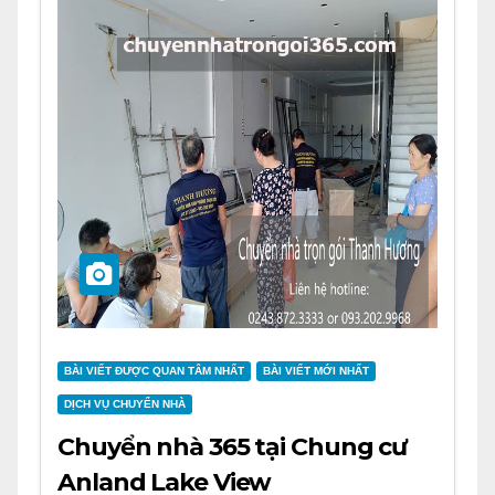
BÀI VIẾT ĐƯỢC QUAN TÂM NHẤT
BÀI VIẾT MỚI NHẤT
DỊCH VỤ CHUYỂN NHÀ
Chuyển nhà 365 tại Chung cư
Anland Lake View