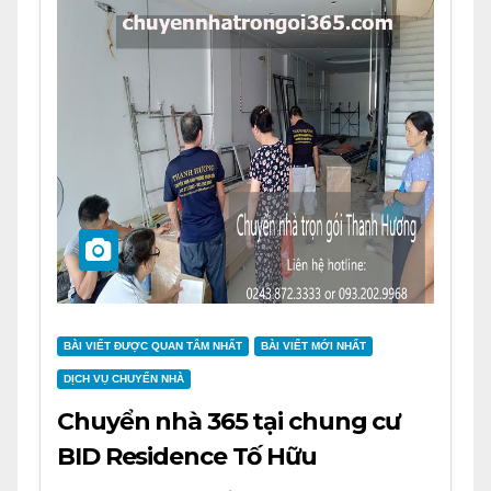
BÀI VIẾT ĐƯỢC QUAN TÂM NHẤT
BÀI VIẾT MỚI NHẤT
DỊCH VỤ CHUYỂN NHÀ
Chuyển nhà 365 tại chung cư
BID Residence Tố Hữu