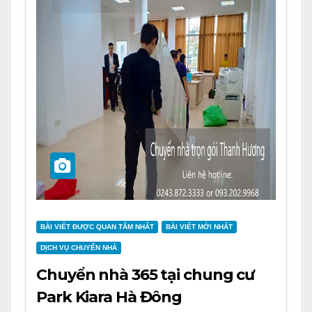
BÀI VIẾT ĐƯỢC QUAN TÂM NHẤT
BÀI VIẾT MỚI NHẤT
DỊCH VỤ CHUYỂN NHÀ
Chuyển nhà 365 tại chung cư
Park Kiara Hà Đông