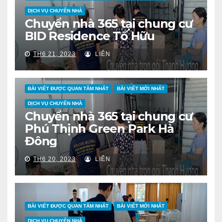
DỊCH VỤ CHUYỂN NHÀ
Chuyển nhà 365 tại chung cư
BID Residence Tố Hữu
TH6 21, 2023
LIÊN
BÀI VIẾT ĐƯỢC QUAN TÂM NHẤT
BÀI VIẾT MỚI NHẤT
DỊCH VỤ CHUYỂN NHÀ
Chuyển nhà 365 tại chung cư
Phú Thịnh Green Park Hà
Đông
TH6 20, 2023
LIÊN
BÀI VIẾT ĐƯỢC QUAN TÂM NHẤT
BÀI VIẾT MỚI NHẤT
DỊCH VỤ CHUYỂN NHÀ