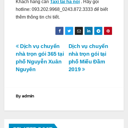
Khách hàng cần
Taxi tai ha noi
. Hãy gọi
hotline: 093.202.9968_0243.872.3333 để biết
thêm thông tin chi tiết.
Điều
Dịch vụ chuyển
Dịch vụ chuyển
nhà trọn gói 365 tại
nhà trọn gói tại
hướng
phố Nguyễn Xuân
phố Miếu Đầm
bài
Nguyên
2019
viết
By
admin