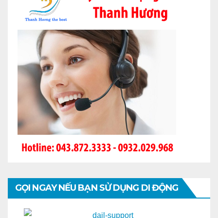
GỌI NGAY NẾU BẠN SỬ DỤNG DI ĐỘNG