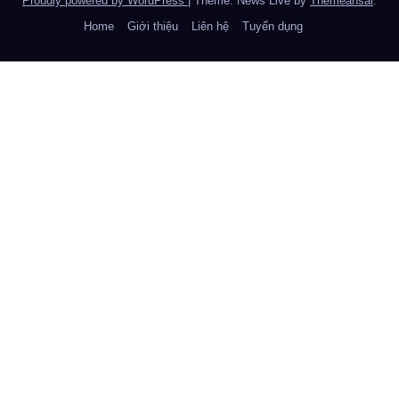
Proudly powered by WordPress
|
Theme: News Live by
Themeansar
.
Home
Giới thiệu
Liên hệ
Tuyển dụng