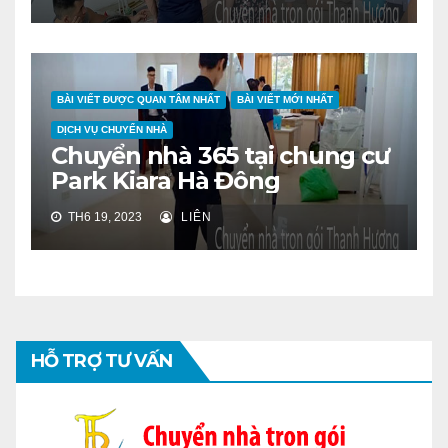
BÀI VIẾT ĐƯỢC QUAN TÂM NHẤT
BÀI VIẾT MỚI NHẤT
DỊCH VỤ CHUYỂN NHÀ
Chuyển nhà 365 tại chung cư
Park Kiara Hà Đông
TH6 19, 2023
LIÊN
HỖ TRỢ TƯ VẤN