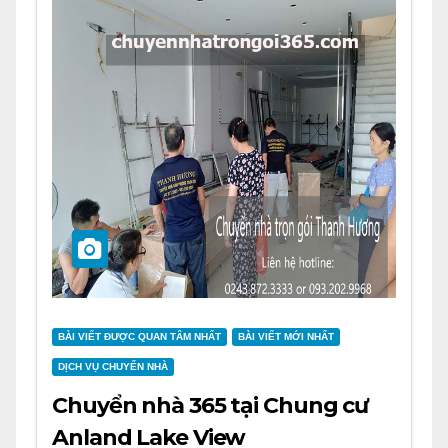
BÀI VIẾT ĐƯỢC QUAN TÂM NHẤT
BÀI VIẾT MỚI NHẤT
DỊCH VỤ CHUYỂN NHÀ
Chuyển nhà 365 tại Chung cư
Anland Lake View