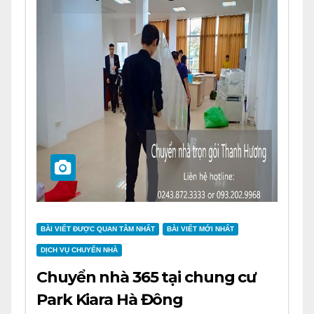
BÀI VIẾT ĐƯỢC QUAN TÂM NHẤT
BÀI VIẾT MỚI NHẤT
DỊCH VỤ CHUYỂN NHÀ
Chuyển nhà 365 tại chung cư
Park Kiara Hà Đông