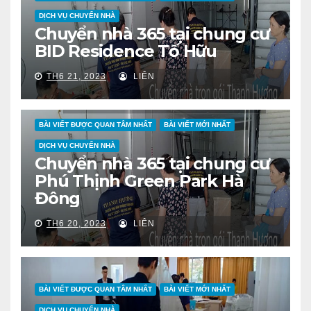
DỊCH VỤ CHUYỂN NHÀ
Chuyển nhà 365 tại chung cư
BID Residence Tố Hữu
TH6 21, 2023
LIÊN
BÀI VIẾT ĐƯỢC QUAN TÂM NHẤT
BÀI VIẾT MỚI NHẤT
DỊCH VỤ CHUYỂN NHÀ
Chuyển nhà 365 tại chung cư
Phú Thịnh Green Park Hà
Đông
TH6 20, 2023
LIÊN
BÀI VIẾT ĐƯỢC QUAN TÂM NHẤT
BÀI VIẾT MỚI NHẤT
DỊCH VỤ CHUYỂN NHÀ