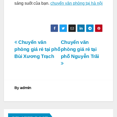
sáng suốt của bạn.
chuyển văn phòng tại hà nội
Điều
Chuyển văn
Chuyển văn
phòng giá rẻ tại phố
phòng giá rẻ tại
hướng
Bùi Xương Trạch
phố Nguyễn Trãi
bài
viết
By
admin