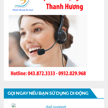
GỌI NGAY NẾU BẠN SỬ DỤNG DI ĐỘNG