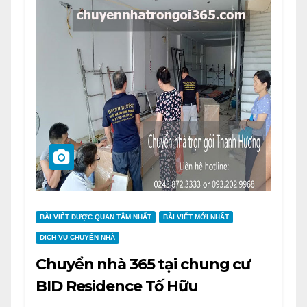
BÀI VIẾT ĐƯỢC QUAN TÂM NHẤT
BÀI VIẾT MỚI NHẤT
DỊCH VỤ CHUYỂN NHÀ
Chuyển nhà 365 tại chung cư
BID Residence Tố Hữu