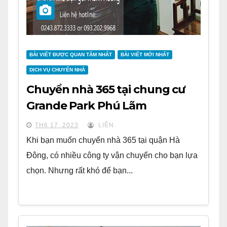
BÀI VIẾT ĐƯỢC QUAN TÂM NHẤT
BÀI VIẾT MỚI NHẤT
DỊCH VỤ CHUYỂN NHÀ
Chuyển nhà 365 tại chung cư
Grande Park Phú Lãm
TH6 17, 2023
LIÊN
Khi bạn muốn chuyển nhà 365 tại quận Hà
Đông, có nhiều công ty vận chuyển cho bạn lựa
chọn. Nhưng rất khó để bạn...