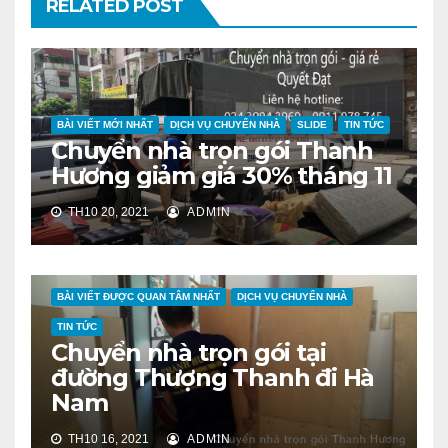
RELATED POST
BÀI VIẾT MỚI NHẤT
DỊCH VỤ CHUYỂN NHÀ
SLIDE
TIN TỨC
Chuyển nhà trọn gói Thanh
Hương giảm giá 30% tháng 11
TH10 20, 2021
ADMIN
BÀI VIẾT ĐƯỢC QUAN TÂM NHẤT
DỊCH VỤ CHUYỂN NHÀ
TIN TỨC
Chuyển nhà trọn gói tại
đường Thượng Thanh đi Hà
Nam
TH10 16, 2021
ADMIN