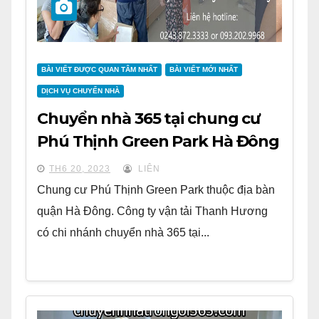
BÀI VIẾT ĐƯỢC QUAN TÂM NHẤT
BÀI VIẾT MỚI NHẤT
DỊCH VỤ CHUYỂN NHÀ
Chuyển nhà 365 tại chung cư
Phú Thịnh Green Park Hà Đông
TH6 20, 2023
LIÊN
Chung cư Phú Thịnh Green Park thuộc địa bàn
quận Hà Đông. Công ty vận tải Thanh Hương
có chi nhánh chuyển nhà 365 tại...