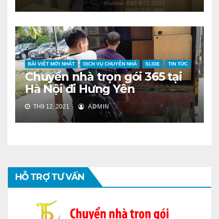
BÀI VIẾT MỚI NHẤT
DỊCH VỤ CHUYỂN NHÀ
SLIDE
TIN TỨC
Chuyển nhà trọn gói 365 tại
Hà Nội đi Hưng Yên
TH9 12, 2021
ADMIN
HỖ TRỢ TƯ VẤN