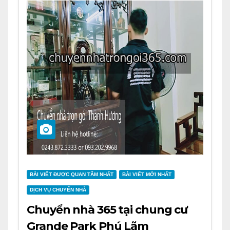
BÀI VIẾT ĐƯỢC QUAN TÂM NHẤT
BÀI VIẾT MỚI NHẤT
DỊCH VỤ CHUYỂN NHÀ
Chuyển nhà 365 tại chung cư
Grande Park Phú Lãm