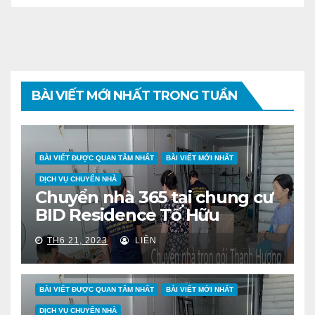
BÀI VIẾT MỚI NHẤT TRONG TUẦN
BÀI VIẾT ĐƯỢC QUAN TÂM NHẤT
BÀI VIẾT MỚI NHẤT
DỊCH VỤ CHUYỂN NHÀ
Chuyển nhà 365 tại chung cư
BID Residence Tố Hữu
TH6 21, 2023
LIÊN
BÀI VIẾT ĐƯỢC QUAN TÂM NHẤT
BÀI VIẾT MỚI NHẤT
DỊCH VỤ CHUYỂN NHÀ