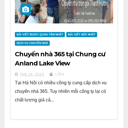
BÀI VIẾT ĐƯỢC QUAN TÂM NHẤT
BÀI VIẾT MỚI NHẤT
DỊCH VỤ CHUYỂN NHÀ
Chuyển nhà 365 tại Chung cư
Anland Lake View
TH6 16, 2023
LIÊN
Tại Hà Nội có nhiều công ty cung cấp dịch vụ
chuyển nhà 365. Tuy nhiên mỗi công ty lại có
chất lượng giá cả...