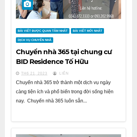
BÀI VIẾT ĐƯỢC QUAN TÂM NHẤT
BÀI VIẾT MỚI NHẤT
DỊCH VỤ CHUYỂN NHÀ
Chuyển nhà 365 tại chung cư
BID Residence Tố Hữu
TH6 21, 2023
LIÊN
Chuyển nhà 365 trở thành một dịch vụ ngày
càng tiện ích và phổ biến trong đời sống hiện
nay. Chuyển nhà 365 luôn sẵn...