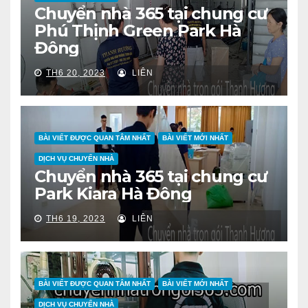
Chuyển nhà 365 tại chung cư
Phú Thịnh Green Park Hà
Đông
TH6 20, 2023
LIÊN
BÀI VIẾT ĐƯỢC QUAN TÂM NHẤT
BÀI VIẾT MỚI NHẤT
DỊCH VỤ CHUYỂN NHÀ
Chuyển nhà 365 tại chung cư
Park Kiara Hà Đông
TH6 19, 2023
LIÊN
BÀI VIẾT ĐƯỢC QUAN TÂM NHẤT
BÀI VIẾT MỚI NHẤT
DỊCH VỤ CHUYỂN NHÀ