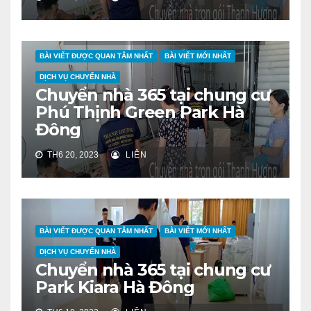
BÀI VIẾT ĐƯỢC QUAN TÂM NHẤT
BÀI VIẾT MỚI NHẤT
DỊCH VỤ CHUYỂN NHÀ
Chuyển nhà 365 tại chung cư
Phú Thịnh Green Park Hà
Đông
TH6 20, 2023
LIÊN
BÀI VIẾT ĐƯỢC QUAN TÂM NHẤT
BÀI VIẾT MỚI NHẤT
DỊCH VỤ CHUYỂN NHÀ
Chuyển nhà 365 tại chung cư
Park Kiara Hà Đông