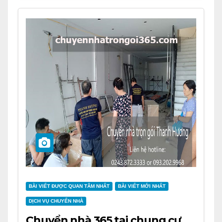
BÀI VIẾT ĐƯỢC QUAN TÂM NHẤT
BÀI VIẾT MỚI NHẤT
DỊCH VỤ CHUYỂN NHÀ
Chuyển nhà 365 tại chung cư