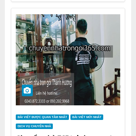
BÀI VIẾT ĐƯỢC QUAN TÂM NHẤT
BÀI VIẾT MỚI NHẤT
DỊCH VỤ CHUYỂN NHÀ