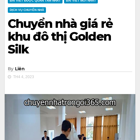
BÀI VIẾT ĐƯỢC QUAN TÂM NHẤT
BÀI VIẾT MỚI NHẤT
DỊCH VỤ CHUYỂN NHÀ
Chuyển nhà giá rẻ
khu đô thị Golden
Silk
By
Liên
TH4 4, 2023