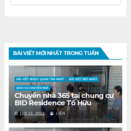
BÀI VIẾT MỚI NHẤT TRONG TUẦN
BÀI VIẾT ĐƯỢC QUAN TÂM NHẤT
BÀI VIẾT MỚI NHẤT
DỊCH VỤ CHUYỂN NHÀ
Chuyển nhà 365 tại chung cư
BID Residence Tố Hữu
TH6 21, 2023
LIÊN