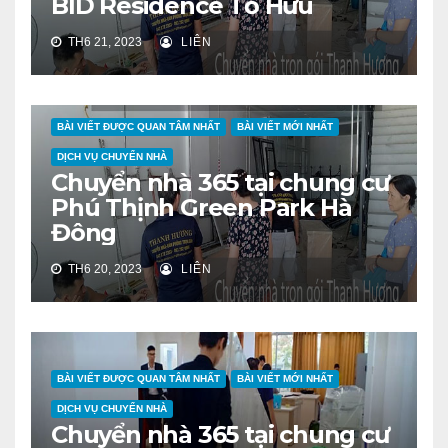
BID Residence Tố Hữu
TH6 21, 2023
LIÊN
BÀI VIẾT ĐƯỢC QUAN TÂM NHẤT
BÀI VIẾT MỚI NHẤT
DỊCH VỤ CHUYỂN NHÀ
Chuyển nhà 365 tại chung cư
Phú Thịnh Green Park Hà
Đông
TH6 20, 2023
LIÊN
BÀI VIẾT ĐƯỢC QUAN TÂM NHẤT
BÀI VIẾT MỚI NHẤT
DỊCH VỤ CHUYỂN NHÀ
Chuyển nhà 365 tại chung cư