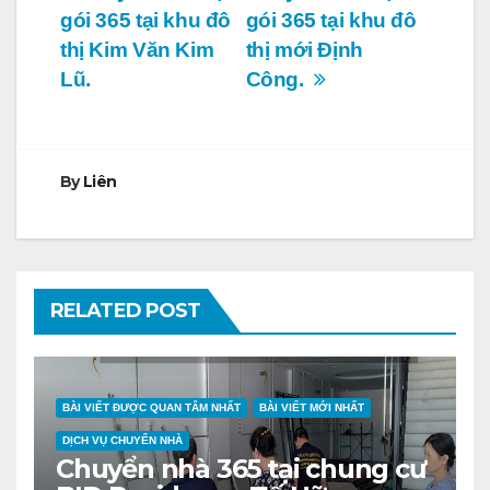
gói 365 tại khu đô
gói 365 tại khu đô
hướng
thị Kim Văn Kim
thị mới Định
bài
Lũ.
Công.
viết
By
Liên
RELATED POST
BÀI VIẾT ĐƯỢC QUAN TÂM NHẤT
BÀI VIẾT MỚI NHẤT
DỊCH VỤ CHUYỂN NHÀ
Chuyển nhà 365 tại chung cư