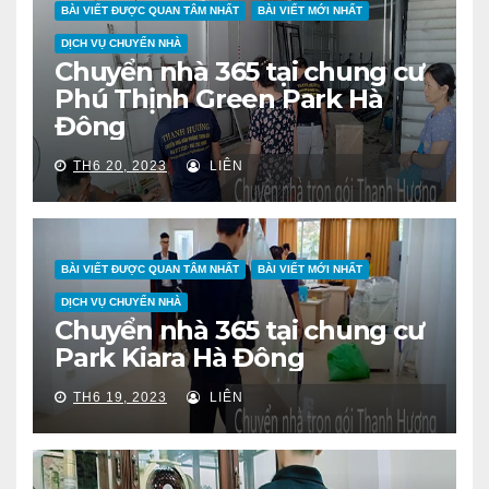
BÀI VIẾT ĐƯỢC QUAN TÂM NHẤT
BÀI VIẾT MỚI NHẤT
DỊCH VỤ CHUYỂN NHÀ
Chuyển nhà 365 tại chung cư
Phú Thịnh Green Park Hà
Đông
TH6 20, 2023
LIÊN
BÀI VIẾT ĐƯỢC QUAN TÂM NHẤT
BÀI VIẾT MỚI NHẤT
DỊCH VỤ CHUYỂN NHÀ
Chuyển nhà 365 tại chung cư
Park Kiara Hà Đông
TH6 19, 2023
LIÊN