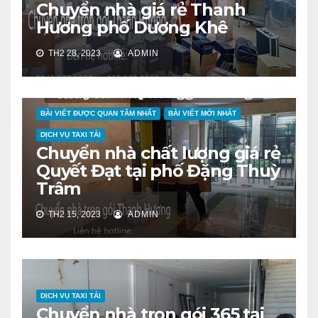
Chuyển nhà giá rẻ Thanh
Hương phố Dương Khê
TH2 28, 2023
ADMIN
BÀI VIẾT ĐƯỢC QUAN TÂM NHẤT
BÀI VIẾT MỚI NHẤT
DỊCH VỤ TAXI TẢI
Chuyển nhà chất lượng giá rẻ
Quyết Đạt tại phố Đặng Thuỳ
Trâm
TH2 15, 2023
ADMIN
DỊCH VỤ TAXI TẢI
Chuyển nhà trọn gói 365 tại