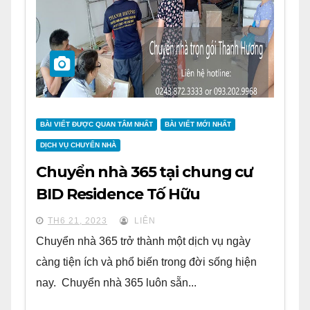
BÀI VIẾT ĐƯỢC QUAN TÂM NHẤT
BÀI VIẾT MỚI NHẤT
DỊCH VỤ CHUYỂN NHÀ
Chuyển nhà 365 tại chung cư
BID Residence Tố Hữu
TH6 21, 2023
LIÊN
Chuyển nhà 365 trở thành một dịch vụ ngày
càng tiện ích và phổ biến trong đời sống hiện
nay. Chuyển nhà 365 luôn sẵn...