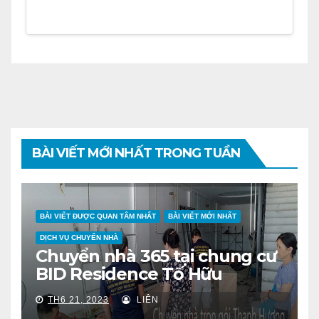
BÀI VIẾT MỚI NHẤT TRONG TUẦN
BÀI VIẾT ĐƯỢC QUAN TÂM NHẤT
BÀI VIẾT MỚI NHẤT
DỊCH VỤ CHUYỂN NHÀ
Chuyển nhà 365 tại chung cư
BID Residence Tố Hữu
TH6 21, 2023
LIÊN