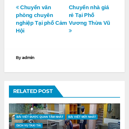
Điều
Chuyển văn
Chuyển nhà giá
phòng chuyên
rẻ Tại Phố
hướng
nghiệp Tại phố Cảm
Vương Thừa Vũ
bài
Hội
viết
By
admin
RELATED POST
BÀI VIẾT ĐƯỢC QUAN TÂM NHẤT
BÀI VIẾT MỚI NHẤT
DỊCH VỤ TAXI TẢI