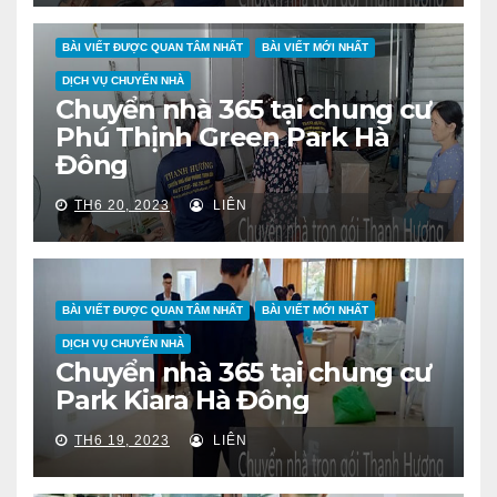
BÀI VIẾT ĐƯỢC QUAN TÂM NHẤT
BÀI VIẾT MỚI NHẤT
DỊCH VỤ CHUYỂN NHÀ
Chuyển nhà 365 tại chung cư
Phú Thịnh Green Park Hà
Đông
TH6 20, 2023
LIÊN
BÀI VIẾT ĐƯỢC QUAN TÂM NHẤT
BÀI VIẾT MỚI NHẤT
DỊCH VỤ CHUYỂN NHÀ
Chuyển nhà 365 tại chung cư
Park Kiara Hà Đông
TH6 19, 2023
LIÊN