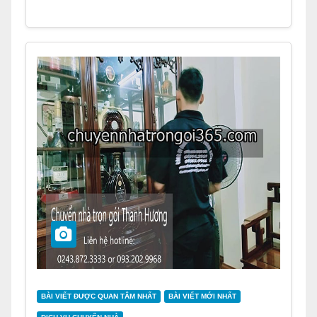
BÀI VIẾT ĐƯỢC QUAN TÂM NHẤT
BÀI VIẾT MỚI NHẤT