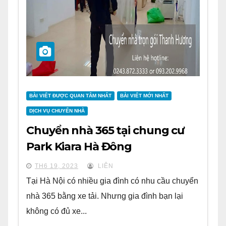
BÀI VIẾT ĐƯỢC QUAN TÂM NHẤT
BÀI VIẾT MỚI NHẤT
DỊCH VỤ CHUYỂN NHÀ
Chuyển nhà 365 tại chung cư
Park Kiara Hà Đông
TH6 19, 2023
LIÊN
Tại Hà Nội có nhiều gia đình có nhu cầu chuyển
nhà 365 bằng xe tải. Nhưng gia đình bạn lại
không có đủ xe...