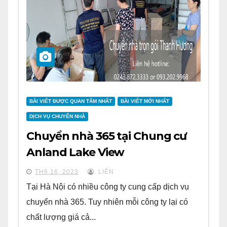
BÀI VIẾT ĐƯỢC QUAN TÂM NHẤT
BÀI VIẾT MỚI NHẤT
DỊCH VỤ CHUYỂN NHÀ
Chuyển nhà 365 tại Chung cư
Anland Lake View
TH6 16, 2023
LIÊN
Tại Hà Nội có nhiều công ty cung cấp dịch vụ
chuyển nhà 365. Tuy nhiên mỗi công ty lại có
chất lượng giá cả...