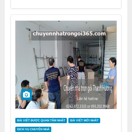
BÀI VIẾT ĐƯỢC QUAN TÂM NHẤT
BÀI VIẾT MỚI NHẤT
DỊCH VỤ CHUYỂN NHÀ