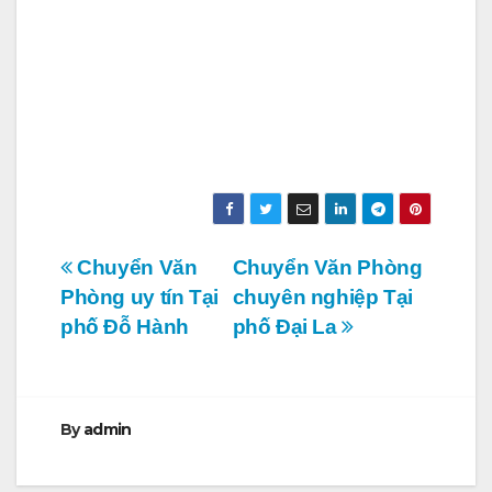
Điều
Chuyển Văn
Chuyển Văn Phòng
Phòng uy tín Tại
chuyên nghiệp Tại
hướng
phố Đỗ Hành
phố Đại La
bài
viết
By
admin