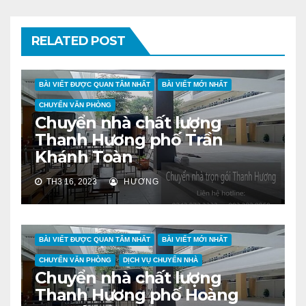
RELATED POST
BÀI VIẾT ĐƯỢC QUAN TÂM NHẤT
BÀI VIẾT MỚI NHẤT
CHUYỂN VĂN PHÒNG
Chuyển nhà chất lượng
Thanh Hương phố Trần
Khánh Toàn
TH3 16, 2023
HƯƠNG
BÀI VIẾT ĐƯỢC QUAN TÂM NHẤT
BÀI VIẾT MỚI NHẤT
CHUYỂN VĂN PHÒNG
DỊCH VỤ CHUYỂN NHÀ
Chuyển nhà chất lượng
Thanh Hương phố Hoàng