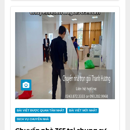
BÀI VIẾT ĐƯỢC QUAN TÂM NHẤT
BÀI VIẾT MỚI NHẤT
DỊCH VỤ CHUYỂN NHÀ