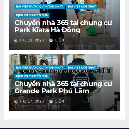
BÀI VIẾT ĐƯỢC QUAN TÂM NHẤT
BÀI VIẾT MỚI NHẤT
DỊCH VỤ CHUYỂN NHÀ
Chuyển nhà 365 tại chung cư
Park Kiara Hà Đông
TH6 19, 2023
LIÊN
BÀI VIẾT ĐƯỢC QUAN TÂM NHẤT
BÀI VIẾT MỚI NHẤT
DỊCH VỤ CHUYỂN NHÀ
Chuyển nhà 365 tại chung cư
Grande Park Phú Lãm
TH6 17, 2023
LIÊN