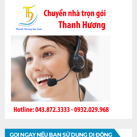
GỌI NGAY NẾU BẠN SỬ DỤNG DI ĐỘNG