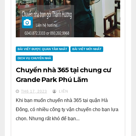
BÀI VIẾT ĐƯỢC QUAN TÂM NHẤT
BÀI VIẾT MỚI NHẤT
DỊCH VỤ CHUYỂN NHÀ
Chuyển nhà 365 tại chung cư
Grande Park Phú Lãm
TH6 17, 2023
LIÊN
Khi bạn muốn chuyển nhà 365 tại quận Hà
Đông, có nhiều công ty vận chuyển cho bạn lựa
chọn. Nhưng rất khó để bạn...