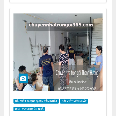
BÀI VIẾT ĐƯỢC QUAN TÂM NHẤT
BÀI VIẾT MỚI NHẤT
DỊCH VỤ CHUYỂN NHÀ