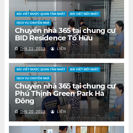
BÀI VIẾT ĐƯỢC QUAN TÂM NHẤT
BÀI VIẾT MỚI NHẤT
DỊCH VỤ CHUYỂN NHÀ
Chuyển nhà 365 tại chung cư
BID Residence Tố Hữu
TH6 21, 2023
LIÊN
BÀI VIẾT ĐƯỢC QUAN TÂM NHẤT
BÀI VIẾT MỚI NHẤT
DỊCH VỤ CHUYỂN NHÀ
Chuyển nhà 365 tại chung cư
Phú Thịnh Green Park Hà
Đông
TH6 20, 2023
LIÊN