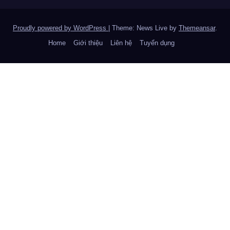
Proudly powered by WordPress
|
Theme: News Live by
Themeansar
.
Home
Giới thiệu
Liên hệ
Tuyển dụng