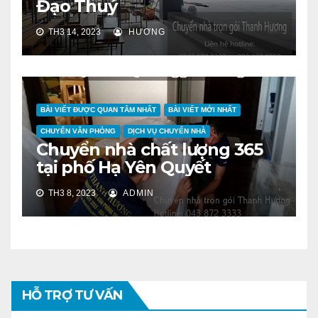
Đạo Thuý
TH3 14, 2023
HƯƠNG
BÀI VIẾT ĐƯỢC QUAN TÂM NHẤT
BÀI VIẾT MỚI NHẤT
CHUYỂN VĂN PHÒNG
DỊCH VỤ CHUYỂN NHÀ
Chuyển nhà chất lượng 365
tại phố Hạ Yên Quyết
TH3 8, 2023
ADMIN
HỖ TRỢ TƯ VẤN