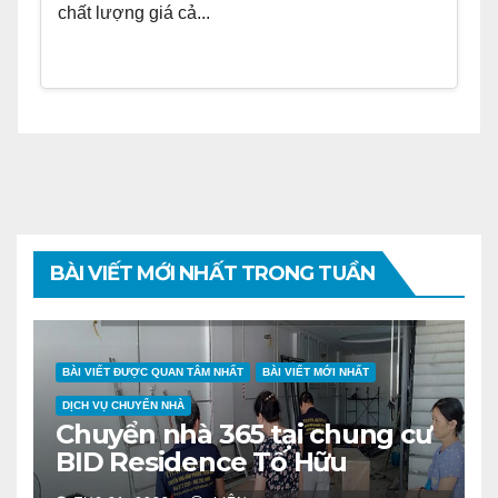
chất lượng giá cả...
BÀI VIẾT MỚI NHẤT TRONG TUẦN
BÀI VIẾT ĐƯỢC QUAN TÂM NHẤT
BÀI VIẾT MỚI NHẤT
DỊCH VỤ CHUYỂN NHÀ
Chuyển nhà 365 tại chung cư
BID Residence Tố Hữu