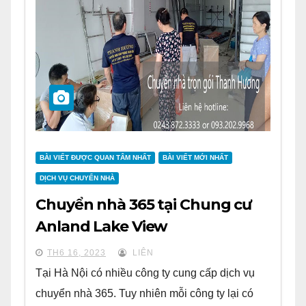
BÀI VIẾT ĐƯỢC QUAN TÂM NHẤT
BÀI VIẾT MỚI NHẤT
DỊCH VỤ CHUYỂN NHÀ
Chuyển nhà 365 tại Chung cư
Anland Lake View
TH6 16, 2023
LIÊN
Tại Hà Nội có nhiều công ty cung cấp dịch vụ
chuyển nhà 365. Tuy nhiên mỗi công ty lại có