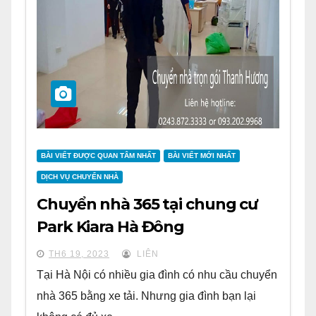
BÀI VIẾT ĐƯỢC QUAN TÂM NHẤT
BÀI VIẾT MỚI NHẤT
DỊCH VỤ CHUYỂN NHÀ
Chuyển nhà 365 tại chung cư
Park Kiara Hà Đông
TH6 19, 2023
LIÊN
Tại Hà Nội có nhiều gia đình có nhu cầu chuyển
nhà 365 bằng xe tải. Nhưng gia đình bạn lại