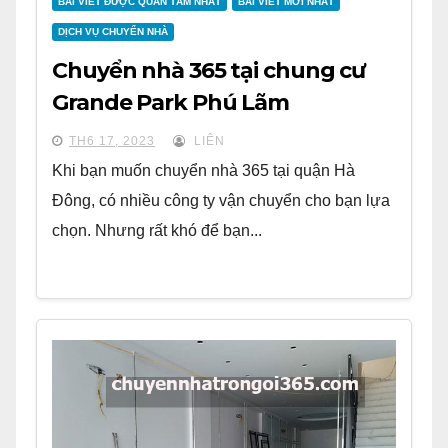
BÀI VIẾT ĐƯỢC QUAN TÂM NHẤT
BÀI VIẾT MỚI NHẤT
DỊCH VỤ CHUYỂN NHÀ
Chuyển nhà 365 tại chung cư
Grande Park Phú Lãm
TH6 17, 2023
LIÊN
Khi bạn muốn chuyển nhà 365 tại quận Hà
Đông, có nhiều công ty vận chuyển cho bạn lựa
chọn. Nhưng rất khó để bạn...