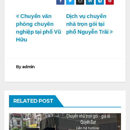
Điều
Chuyển văn
Dịch vụ chuyển
phòng chuyên
nhà trọn gói tại
hướng
nghiệp tại phố Vũ
phố Nguyễn Trãi
bài
Hữu
viết
By
admin
RELATED POST