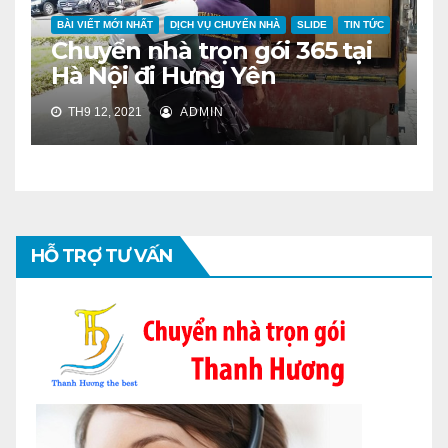
BÀI VIẾT MỚI NHẤT
DỊCH VỤ CHUYỂN NHÀ
SLIDE
TIN TỨC
Chuyển nhà trọn gói 365 tại
Hà Nội đi Hưng Yên
TH9 12, 2021
ADMIN
HỖ TRỢ TƯ VẤN