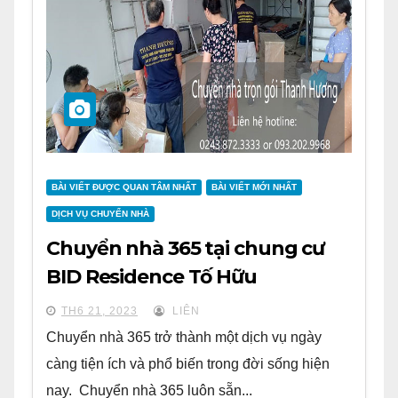
BÀI VIẾT ĐƯỢC QUAN TÂM NHẤT
BÀI VIẾT MỚI NHẤT
DỊCH VỤ CHUYỂN NHÀ
Chuyển nhà 365 tại chung cư
BID Residence Tố Hữu
TH6 21, 2023
LIÊN
Chuyển nhà 365 trở thành một dịch vụ ngày
càng tiện ích và phổ biến trong đời sống hiện
nay. Chuyển nhà 365 luôn sẵn...