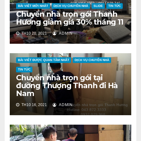
BÀI VIẾT MỚI NHẤT
DỊCH VỤ CHUYỂN NHÀ
SLIDE
TIN TỨC
Chuyển nhà trọn gói Thanh
Hương giảm giá 30% tháng 11
TH10 20, 2021
ADMIN
BÀI VIẾT ĐƯỢC QUAN TÂM NHẤT
DỊCH VỤ CHUYỂN NHÀ
TIN TỨC
Chuyển nhà trọn gói tại
đường Thượng Thanh đi Hà
Nam
TH10 16, 2021
ADMIN