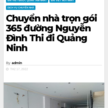
BÀI VIẾT ĐƯỢC QUAN TÂM NHẤT
BÀI VIẾT MỚI NHẤT
DỊCH VỤ CHUYỂN NHÀ
Chuyển nhà trọn gói
365 đường Nguyễn
Đình Thi đi Quảng
Ninh
By
admin
TH2 17, 2022