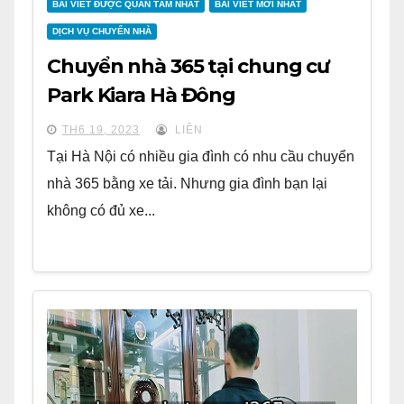
BÀI VIẾT ĐƯỢC QUAN TÂM NHẤT
BÀI VIẾT MỚI NHẤT
DỊCH VỤ CHUYỂN NHÀ
Chuyển nhà 365 tại chung cư
Park Kiara Hà Đông
TH6 19, 2023
LIÊN
Tại Hà Nội có nhiều gia đình có nhu cầu chuyển
nhà 365 bằng xe tải. Nhưng gia đình bạn lại
không có đủ xe...