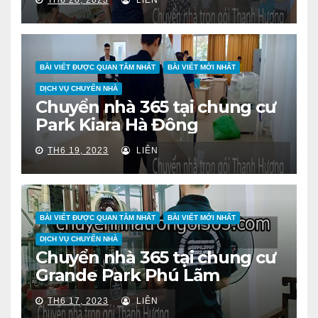
TH6 20, 2023
LIÊN
BÀI VIẾT ĐƯỢC QUAN TÂM NHẤT
BÀI VIẾT MỚI NHẤT
DỊCH VỤ CHUYỂN NHÀ
Chuyển nhà 365 tại chung cư
Park Kiara Hà Đông
TH6 19, 2023
LIÊN
BÀI VIẾT ĐƯỢC QUAN TÂM NHẤT
BÀI VIẾT MỚI NHẤT
DỊCH VỤ CHUYỂN NHÀ
Chuyển nhà 365 tại chung cư
Grande Park Phú Lãm
TH6 17, 2023
LIÊN