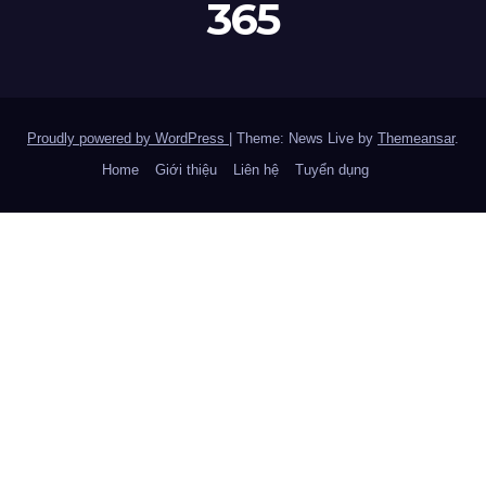
365
Proudly powered by WordPress
|
Theme: News Live by
Themeansar
.
Home
Giới thiệu
Liên hệ
Tuyển dụng