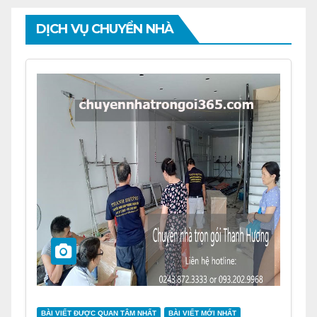
DỊCH VỤ CHUYỂN NHÀ
BÀI VIẾT ĐƯỢC QUAN TÂM NHẤT
BÀI VIẾT MỚI NHẤT