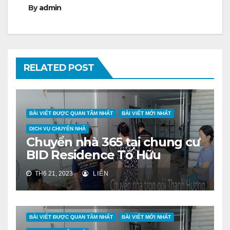
By
admin
RELATED POST
BÀI VIẾT ĐƯỢC QUAN TÂM NHẤT
BÀI VIẾT MỚI NHẤT
DỊCH VỤ CHUYỂN NHÀ
Chuyển nhà 365 tại chung cư
BID Residence Tố Hữu
TH6 21, 2023
LIÊN
BÀI VIẾT ĐƯỢC QUAN TÂM NHẤT
BÀI VIẾT MỚI NHẤT