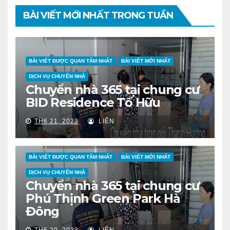
BÀI VIẾT MỚI NHẤT TRONG TUẦN
BÀI VIẾT ĐƯỢC QUAN TÂM NHẤT
BÀI VIẾT MỚI NHẤT
DỊCH VỤ CHUYỂN NHÀ
Chuyển nhà 365 tại chung cư
BID Residence Tố Hữu
TH6 21, 2023
LIÊN
BÀI VIẾT ĐƯỢC QUAN TÂM NHẤT
BÀI VIẾT MỚI NHẤT
DỊCH VỤ CHUYỂN NHÀ
Chuyển nhà 365 tại chung cư
Phú Thịnh Green Park Hà
Đông