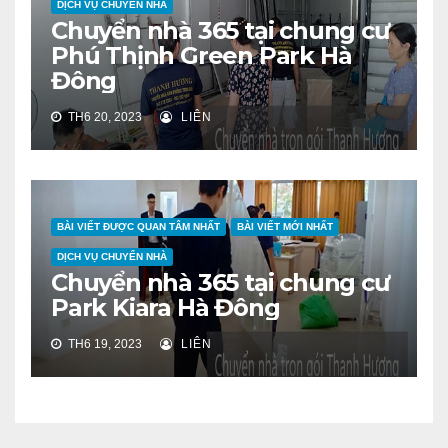
DỊCH VỤ CHUYỂN NHÀ
Chuyển nhà 365 tại chung cư
Phú Thịnh Green Park Hà
Đông
TH6 20, 2023
LIÊN
BÀI VIẾT ĐƯỢC QUAN TÂM NHẤT
BÀI VIẾT MỚI NHẤT
DỊCH VỤ CHUYỂN NHÀ
Chuyển nhà 365 tại chung cư
Park Kiara Hà Đông
TH6 19, 2023
LIÊN