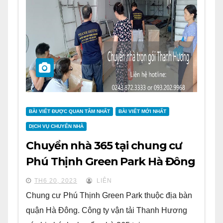
BÀI VIẾT ĐƯỢC QUAN TÂM NHẤT
BÀI VIẾT MỚI NHẤT
DỊCH VỤ CHUYỂN NHÀ
Chuyển nhà 365 tại chung cư
Phú Thịnh Green Park Hà Đông
TH6 20, 2023
LIÊN
Chung cư Phú Thịnh Green Park thuộc địa bàn
quận Hà Đông. Công ty vận tải Thanh Hương