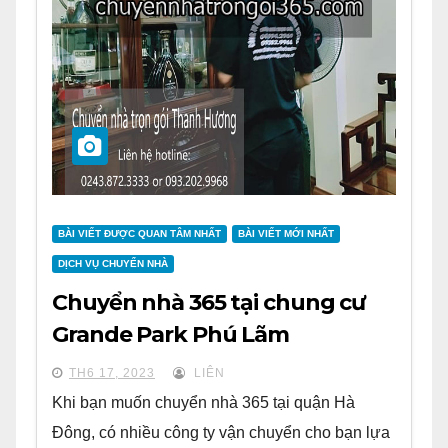
BÀI VIẾT ĐƯỢC QUAN TÂM NHẤT
BÀI VIẾT MỚI NHẤT
DỊCH VỤ CHUYỂN NHÀ
Chuyển nhà 365 tại chung cư
Grande Park Phú Lãm
TH6 17, 2023
LIÊN
Khi bạn muốn chuyển nhà 365 tại quận Hà
Đông, có nhiều công ty vận chuyển cho bạn lựa