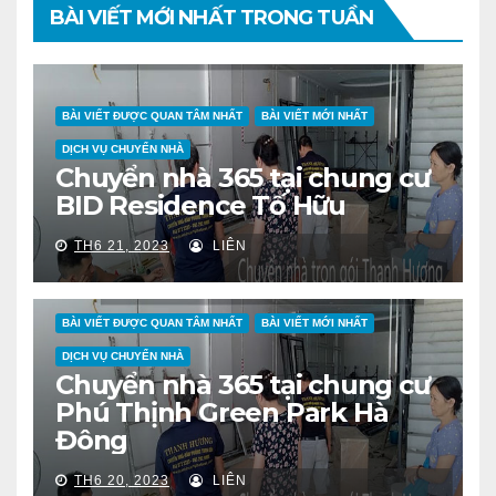
BÀI VIẾT MỚI NHẤT TRONG TUẦN
BÀI VIẾT ĐƯỢC QUAN TÂM NHẤT
BÀI VIẾT MỚI NHẤT
DỊCH VỤ CHUYỂN NHÀ
Chuyển nhà 365 tại chung cư
BID Residence Tố Hữu
TH6 21, 2023
LIÊN
BÀI VIẾT ĐƯỢC QUAN TÂM NHẤT
BÀI VIẾT MỚI NHẤT
DỊCH VỤ CHUYỂN NHÀ
Chuyển nhà 365 tại chung cư
Phú Thịnh Green Park Hà
Đông
TH6 20, 2023
LIÊN