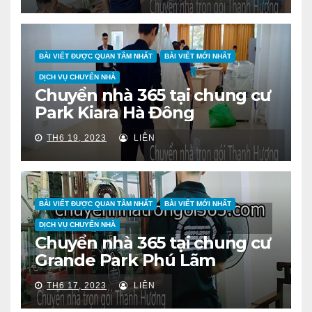
BÀI VIẾT ĐƯỢC QUAN TÂM NHẤT
BÀI VIẾT MỚI NHẤT
DỊCH VỤ CHUYỂN NHÀ
Chuyển nhà 365 tại chung cư
Park Kiara Hà Đông
TH6 19, 2023
LIÊN
BÀI VIẾT ĐƯỢC QUAN TÂM NHẤT
BÀI VIẾT MỚI NHẤT
DỊCH VỤ CHUYỂN NHÀ
Chuyển nhà 365 tại chung cư
Grande Park Phú Lãm
TH6 17, 2023
LIÊN