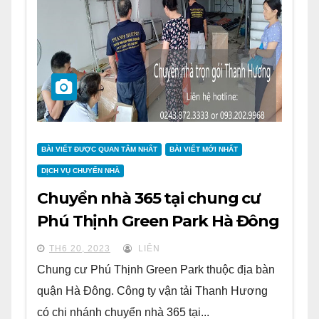
BÀI VIẾT ĐƯỢC QUAN TÂM NHẤT
BÀI VIẾT MỚI NHẤT
DỊCH VỤ CHUYỂN NHÀ
Chuyển nhà 365 tại chung cư
Phú Thịnh Green Park Hà Đông
TH6 20, 2023
LIÊN
Chung cư Phú Thịnh Green Park thuộc địa bàn
quận Hà Đông. Công ty vận tải Thanh Hương
có chi nhánh chuyển nhà 365 tại...