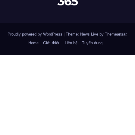
365
Proudly powered by WordPress
|
Theme: News Live by
Themeansar
.
Home
Giới thiệu
Liên hệ
Tuyển dụng