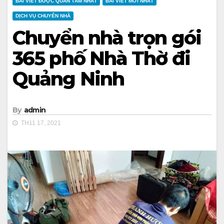
BÀI VIẾT ĐƯỢC QUAN TÂM NHẤT
BÀI VIẾT MỚI NHẤT
DỊCH VỤ CHUYỂN NHÀ
Chuyển nhà trọn gói
365 phố Nhà Thờ đi
Quảng Ninh
By
admin
TH11 17, 2021