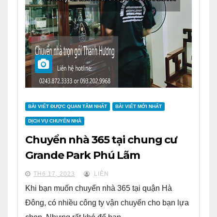
BÀI VIẾT ĐƯỢC QUAN TÂM NHẤT
BÀI VIẾT MỚI NHẤT
DỊCH VỤ CHUYỂN NHÀ
Chuyển nhà 365 tại chung cư
Grande Park Phú Lãm
TH6 17, 2023
LIÊN
Khi bạn muốn chuyển nhà 365 tại quận Hà
Đông, có nhiều công ty vận chuyển cho bạn lựa