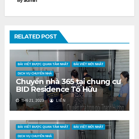
By
admin
RELATED POST
BÀI VIẾT ĐƯỢC QUAN TÂM NHẤT
BÀI VIẾT MỚI NHẤT
DỊCH VỤ CHUYỂN NHÀ
Chuyển nhà 365 tại chung cư
BID Residence Tố Hữu
TH6 21, 2023
LIÊN
BÀI VIẾT ĐƯỢC QUAN TÂM NHẤT
BÀI VIẾT MỚI NHẤT
DỊCH VỤ CHUYỂN NHÀ