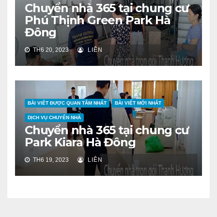
Chuyển nhà 365 tại chung cư
Phú Thịnh Green Park Hà
Đông
TH6 20, 2023
LIÊN
BÀI VIẾT ĐƯỢC QUAN TÂM NHẤT
BÀI VIẾT MỚI NHẤT
DỊCH VỤ CHUYỂN NHÀ
Chuyển nhà 365 tại chung cư
Park Kiara Hà Đông
TH6 19, 2023
LIÊN