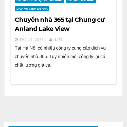
BÀI VIẾT ĐƯỢC QUAN TÂM NHẤT
BÀI VIẾT MỚI NHẤT
DỊCH VỤ CHUYỂN NHÀ
Chuyển nhà 365 tại Chung cư
Anland Lake View
TH6 16, 2023
LIÊN
Tại Hà Nội có nhiều công ty cung cấp dịch vụ
chuyển nhà 365. Tuy nhiên mỗi công ty lại có
chất lượng giá cả...