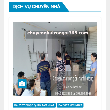
DỊCH VỤ CHUYỂN NHÀ
BÀI VIẾT ĐƯỢC QUAN TÂM NHẤT
BÀI VIẾT MỚI NHẤT