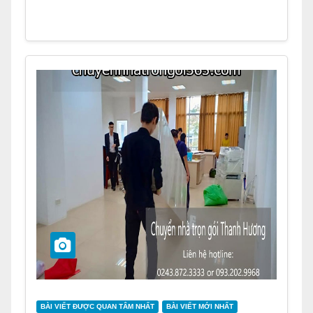
BÀI VIẾT ĐƯỢC QUAN TÂM NHẤT
BÀI VIẾT MỚI NHẤT