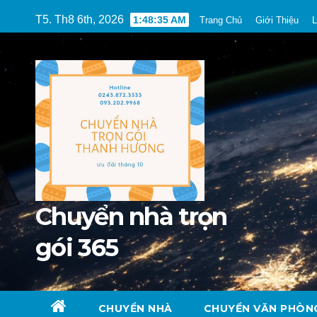
Skip
T5. Th8 6th, 2026
1:48:36 AM
Trang Chủ
Giới Thiệu
L
to
content
Chuyển nhà trọn
gói 365
CHUYỂN NHÀ
CHUYỂN VĂN PHÒN