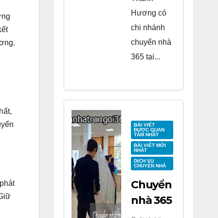
Hương có
ừng
chi nhánh
kết
chuyển nhà
ương.
365 tại...
hất,
uyển
BÀI VIẾT
ĐƯỢC QUAN
TÂM NHẤT
BÀI VIẾT MỚI
NHẤT
DỊCH VỤ
CHUYỂN NHÀ
Chuyển
phát
 Giữ
nhà 365
tại