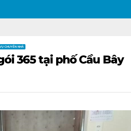
 VỤ CHUYỂN NHÀ
ói 365 tại phố Cầu Bây