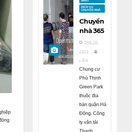
NHẤT
DỊCH VỤ
CHUYỂN NHÀ
Chuyển
nhà 365
tại
TH6 20,
chung
2023
cư Phú
LIÊN
Thịnh
Chung cư
Green
Phú Thịnh
Park Hà
Green Park
Đông
thuộc địa
bàn quận Hà
ghiệp
Đông. Công
 đóng
ty vận tải
Thanh