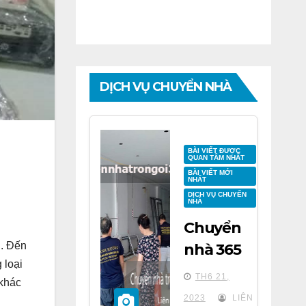
DỊCH VỤ CHUYỂN NHÀ
BÀI VIẾT ĐƯỢC
QUAN TÂM NHẤT
BÀI VIẾT MỚI
NHẤT
DỊCH VỤ CHUYỂN
NHÀ
Chuyển
n. Đến
nhà 365
 loại
tại chung
TH6 21,
 khác
cư BID
2023
LIÊN