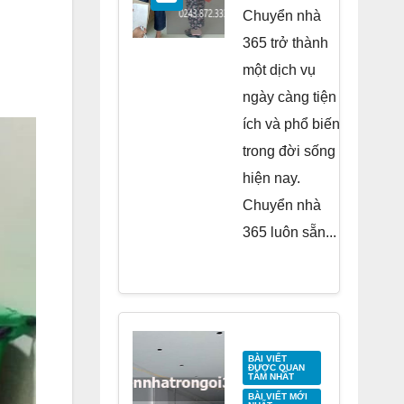
Residence
Chuyển nhà
Tố Hữu
365 trở thành
một dịch vụ
ngày càng tiện
ích và phổ biến
trong đời sống
hiện nay.
Chuyển nhà
365 luôn sẵn...
BÀI VIẾT
ĐƯỢC QUAN
TÂM NHẤT
BÀI VIẾT MỚI