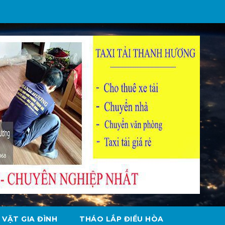
 VẶT GIA ĐÌNH
THÁO LẮP ĐIỀU HÒA