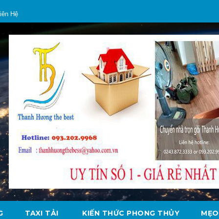
iên Hệ
G
TAXI TẢI
KIẾN THỨC PHONG THỦY
MẸO