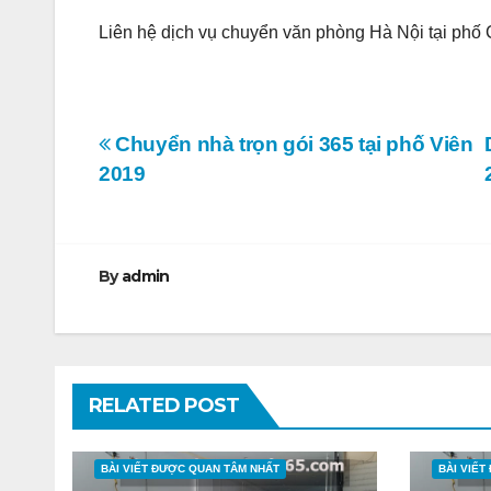
Liên hệ dịch vụ chuyển văn phòng Hà Nội tại phố
Điều
Chuyển nhà trọn gói 365 tại phố Viên
2019
hướng
bài
viết
By
admin
RELATED POST
BÀI VIẾT ĐƯỢC QUAN TÂM NHẤT
BÀI VIẾ