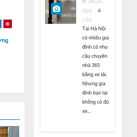
TH6 19,
chung
2023
cư Park
LIÊN
Kiara Hà
Tại Hà Nội
Đông
có nhiều gia
ơng
đình có nhu
cầu chuyển
nhà 365
bằng xe tải.
Nhưng gia
đình bạn lại
không có đủ
xe...