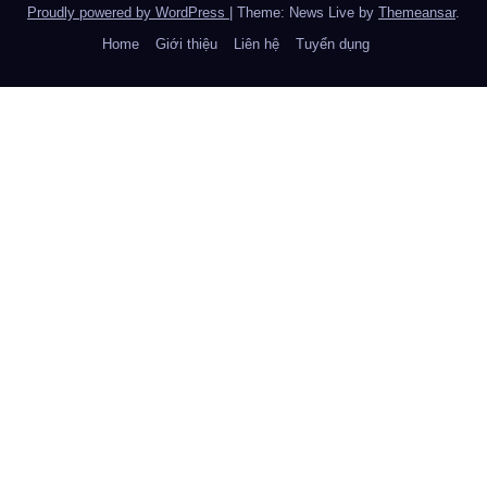
Proudly powered by WordPress
|
Theme: News Live by
Themeansar
.
Home
Giới thiệu
Liên hệ
Tuyển dụng