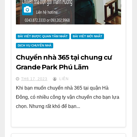
BÀI VIẾT ĐƯỢC QUAN TÂM NHẤT
BÀI VIẾT MỚI NHẤT
DỊCH VỤ CHUYỂN NHÀ
Chuyển nhà 365 tại chung cư
Grande Park Phú Lãm
TH6 17, 2023
LIÊN
Khi bạn muốn chuyển nhà 365 tại quận Hà
Đông, có nhiều công ty vận chuyển cho bạn lựa
chọn. Nhưng rất khó để bạn...