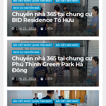
BÀI VIẾT ĐƯỢC QUAN TÂM NHẤT
BÀI VIẾT MỚI NHẤT
DỊCH VỤ CHUYỂN NHÀ
Chuyển nhà 365 tại chung cư
BID Residence Tố Hữu
TH6 21, 2023
LIÊN
BÀI VIẾT ĐƯỢC QUAN TÂM NHẤT
BÀI VIẾT MỚI NHẤT
DỊCH VỤ CHUYỂN NHÀ
Chuyển nhà 365 tại chung cư
Phú Thịnh Green Park Hà
Đông
TH6 20, 2023
LIÊN
BÀI VIẾT ĐƯỢC QUAN TÂM NHẤT
BÀI VIẾT MỚI NHẤT