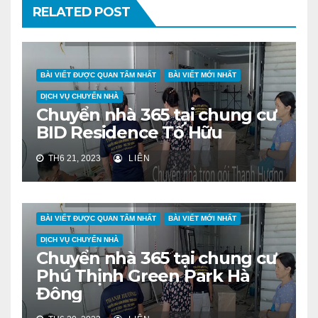
RELATED POST
BÀI VIẾT ĐƯỢC QUAN TÂM NHẤT
BÀI VIẾT MỚI NHẤT
DỊCH VỤ CHUYỂN NHÀ
Chuyển nhà 365 tại chung cư
BID Residence Tố Hữu
TH6 21, 2023
LIÊN
BÀI VIẾT ĐƯỢC QUAN TÂM NHẤT
BÀI VIẾT MỚI NHẤT
DỊCH VỤ CHUYỂN NHÀ
Chuyển nhà 365 tại chung cư
Phú Thịnh Green Park Hà
Đông