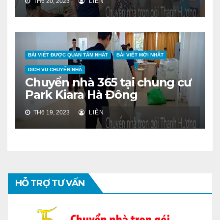
TH6 20, 2023
LIÊN
BÀI VIẾT ĐƯỢC QUAN TÂM NHẤT
BÀI VIẾT MỚI NHẤT
DỊCH VỤ CHUYỂN NHÀ
Chuyển nhà 365 tại chung cư
Park Kiara Hà Đông
TH6 19, 2023
LIÊN
HỖ TRỢ TƯ VẤN