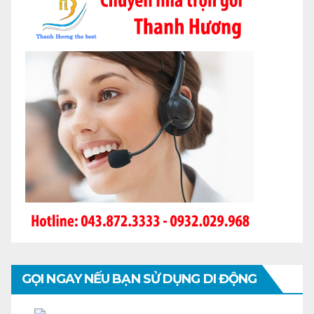
GỌI NGAY NẾU BẠN SỬ DỤNG DI ĐỘNG