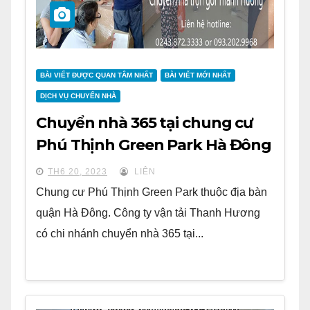
BÀI VIẾT ĐƯỢC QUAN TÂM NHẤT
BÀI VIẾT MỚI NHẤT
DỊCH VỤ CHUYỂN NHÀ
Chuyển nhà 365 tại chung cư
Phú Thịnh Green Park Hà Đông
TH6 20, 2023
LIÊN
Chung cư Phú Thịnh Green Park thuộc địa bàn
quận Hà Đông. Công ty vận tải Thanh Hương
có chi nhánh chuyển nhà 365 tại...