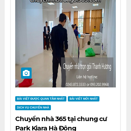
BÀI VIẾT ĐƯỢC QUAN TÂM NHẤT
BÀI VIẾT MỚI NHẤT
DỊCH VỤ CHUYỂN NHÀ
Chuyển nhà 365 tại chung cư
Park Kiara Hà Đông