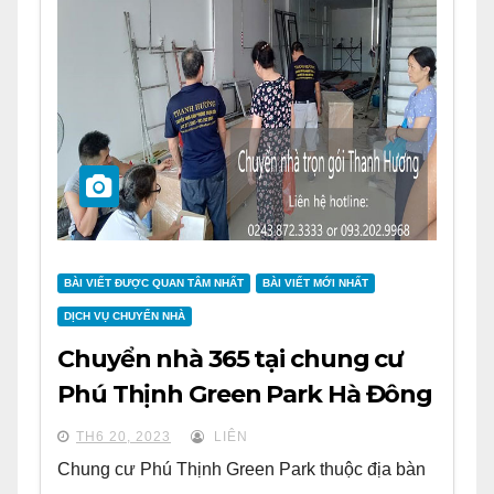
BÀI VIẾT ĐƯỢC QUAN TÂM NHẤT
BÀI VIẾT MỚI NHẤT
DỊCH VỤ CHUYỂN NHÀ
Chuyển nhà 365 tại chung cư
Phú Thịnh Green Park Hà Đông
TH6 20, 2023
LIÊN
Chung cư Phú Thịnh Green Park thuộc địa bàn