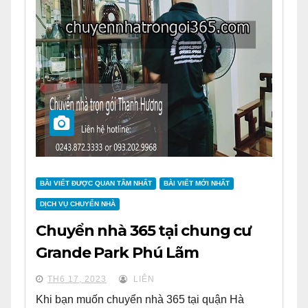
BÀI VIẾT ĐƯỢC QUAN TÂM NHẤT
BÀI VIẾT MỚI NHẤT
DỊCH VỤ CHUYỂN NHÀ
Chuyển nhà 365 tại chung cư
Grande Park Phú Lãm
TH6 17, 2023
LIÊN
Khi bạn muốn chuyển nhà 365 tại quận Hà