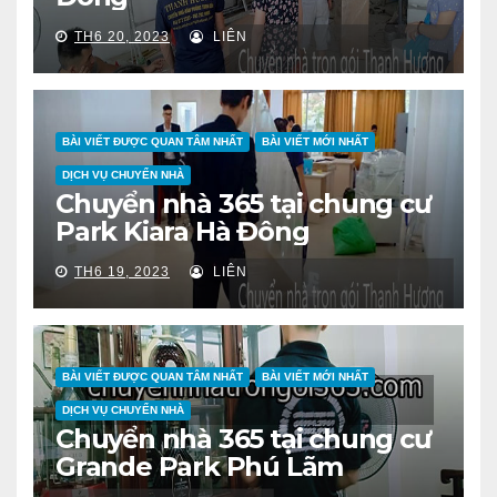
TH6 20, 2023
LIÊN
BÀI VIẾT ĐƯỢC QUAN TÂM NHẤT
BÀI VIẾT MỚI NHẤT
DỊCH VỤ CHUYỂN NHÀ
Chuyển nhà 365 tại chung cư
Park Kiara Hà Đông
TH6 19, 2023
LIÊN
BÀI VIẾT ĐƯỢC QUAN TÂM NHẤT
BÀI VIẾT MỚI NHẤT
DỊCH VỤ CHUYỂN NHÀ
Chuyển nhà 365 tại chung cư
Grande Park Phú Lãm