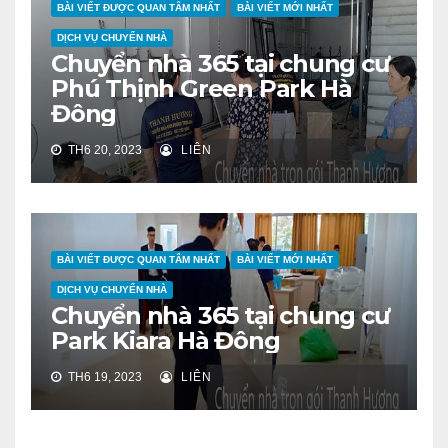
BÀI VIẾT ĐƯỢC QUAN TÂM NHẤT
BÀI VIẾT MỚI NHẤT
DỊCH VỤ CHUYỂN NHÀ
Chuyển nhà 365 tại chung cư
Phú Thịnh Green Park Hà
Đông
TH6 20, 2023
LIÊN
BÀI VIẾT ĐƯỢC QUAN TÂM NHẤT
BÀI VIẾT MỚI NHẤT
DỊCH VỤ CHUYỂN NHÀ
Chuyển nhà 365 tại chung cư
Park Kiara Hà Đông
TH6 19, 2023
LIÊN