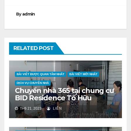
viết
By
admin
RELATED POST
BÀI VIẾT ĐƯỢC QUAN TÂM NHẤT
BÀI VIẾT MỚI NHẤT
DỊCH VỤ CHUYỂN NHÀ
Chuyển nhà 365 tại chung cư
BID Residence Tố Hữu
TH6 21, 2023
LIÊN