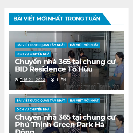
BÀI VIẾT MỚI NHẤT TRONG TUẦN
BÀI VIẾT ĐƯỢC QUAN TÂM NHẤT
BÀI VIẾT MỚI NHẤT
DỊCH VỤ CHUYỂN NHÀ
Chuyển nhà 365 tại chung cư
BID Residence Tố Hữu
TH6 21, 2023
LIÊN
BÀI VIẾT ĐƯỢC QUAN TÂM NHẤT
BÀI VIẾT MỚI NHẤT
DỊCH VỤ CHUYỂN NHÀ
Chuyển nhà 365 tại chung cư
Phú Thịnh Green Park Hà
Đông