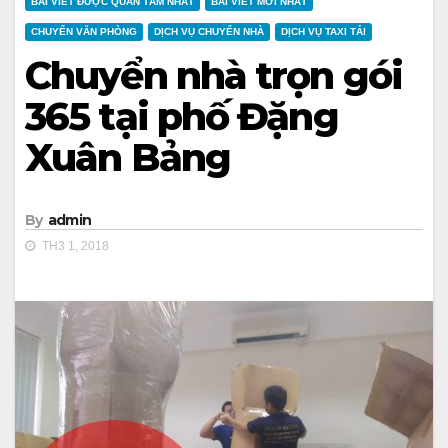
BÀI VIẾT ĐƯỢC QUAN TÂM NHẤT
BÀI VIẾT MỚI NHẤT
CHUYỂN VĂN PHÒNG
DỊCH VỤ CHUYỂN NHÀ
DỊCH VỤ TAXI TẢI
Chuyển nhà trọn gói
365 tại phố Đặng
Xuân Bảng
By
admin
TH3 1, 2018