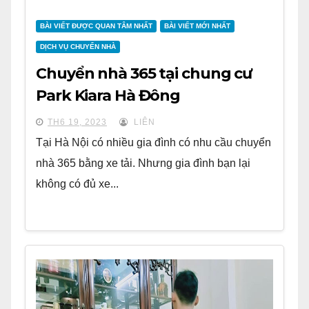
BÀI VIẾT ĐƯỢC QUAN TÂM NHẤT
BÀI VIẾT MỚI NHẤT
DỊCH VỤ CHUYỂN NHÀ
Chuyển nhà 365 tại chung cư
Park Kiara Hà Đông
TH6 19, 2023
LIÊN
Tại Hà Nội có nhiều gia đình có nhu cầu chuyển
nhà 365 bằng xe tải. Nhưng gia đình bạn lại
không có đủ xe...