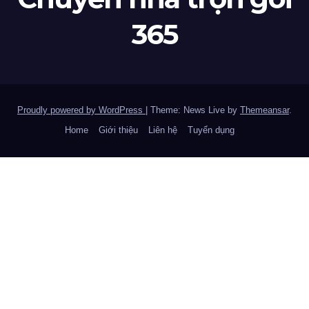
365
Proudly powered by WordPress
|
Theme: News Live by
Themeansar
.
Home
Giới thiệu
Liên hệ
Tuyển dụng