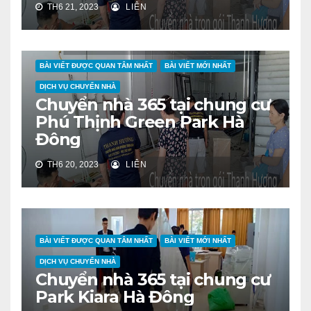
TH6 21, 2023
LIÊN
BÀI VIẾT ĐƯỢC QUAN TÂM NHẤT
BÀI VIẾT MỚI NHẤT
DỊCH VỤ CHUYỂN NHÀ
Chuyển nhà 365 tại chung cư
Phú Thịnh Green Park Hà
Đông
TH6 20, 2023
LIÊN
BÀI VIẾT ĐƯỢC QUAN TÂM NHẤT
BÀI VIẾT MỚI NHẤT
DỊCH VỤ CHUYỂN NHÀ
Chuyển nhà 365 tại chung cư
Park Kiara Hà Đông