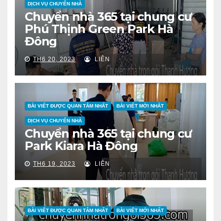
DỊCH VỤ CHUYỂN NHÀ
Chuyển nhà 365 tại chung cư
Phú Thịnh Green Park Hà
Đông
TH6 20, 2023
LIÊN
BÀI VIẾT ĐƯỢC QUAN TÂM NHẤT
BÀI VIẾT MỚI NHẤT
DỊCH VỤ CHUYỂN NHÀ
Chuyển nhà 365 tại chung cư
Park Kiara Hà Đông
TH6 19, 2023
LIÊN
BÀI VIẾT ĐƯỢC QUAN TÂM NHẤT
BÀI VIẾT MỚI NHẤT