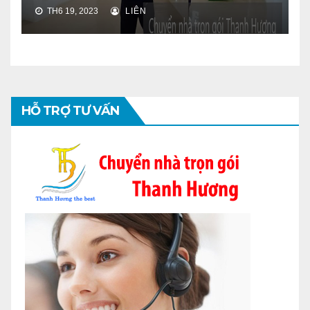
TH6 19, 2023
LIÊN
HỖ TRỢ TƯ VẤN