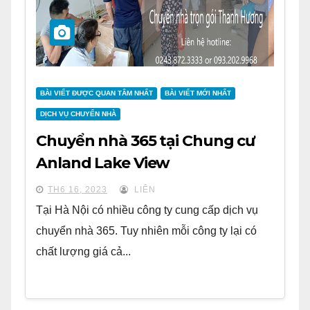
BÀI VIẾT ĐƯỢC QUAN TÂM NHẤT
BÀI VIẾT MỚI NHẤT
DỊCH VỤ CHUYỂN NHÀ
Chuyển nhà 365 tại Chung cư
Anland Lake View
TH6 16, 2023
LIÊN
Tại Hà Nội có nhiều công ty cung cấp dịch vụ
chuyển nhà 365. Tuy nhiên mỗi công ty lại có
chất lượng giá cả...