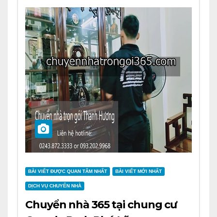
BÀI VIẾT ĐƯỢC QUAN TÂM NHẤT
BÀI VIẾT MỚI NHẤT
DỊCH VỤ CHUYỂN NHÀ
Chuyển nhà 365 tại chung cư