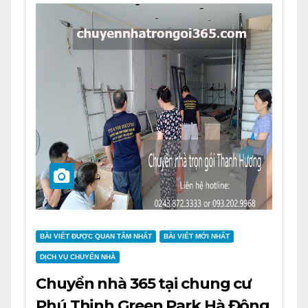
BÀI VIẾT ĐƯỢC QUAN TÂM NHẤT
BÀI VIẾT MỚI NHẤT
DỊCH VỤ CHUYỂN NHÀ
Chuyển nhà 365 tại chung cư
Phú Thịnh Green Park Hà Đông