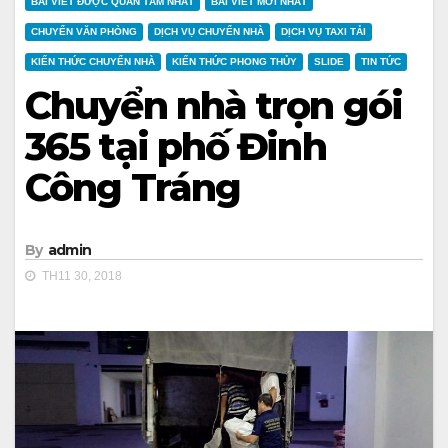
BÀI VIẾT ĐƯỢC QUAN TÂM NHẤT
BÀI VIẾT MỚI NHẤT
CHUYỂN VĂN PHÒNG
DỊCH VỤ CHUYỂN NHÀ
DỊCH VỤ TAXI TẢI
KIẾN THỨC CHUYỂN NHÀ
KIẾN THỨC PHONG THỦY
SLIDE
TIN TỨC
Chuyển nhà trọn gói
365 tại phố Đinh
Công Tráng
By
admin
TH11 30, 2018