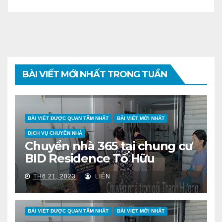
BÀI VIẾT MỚI NHẤT TRONG TUẦN
BÀI VIẾT ĐƯỢC QUAN TÂM NHẤT
BÀI VIẾT MỚI NHẤT
DỊCH VỤ CHUYỂN NHÀ
Chuyển nhà 365 tại chung cư
BID Residence Tố Hữu
TH6 21, 2023
LIÊN
BÀI VIẾT ĐƯỢC QUAN TÂM NHẤT
BÀI VIẾT MỚI NHẤT