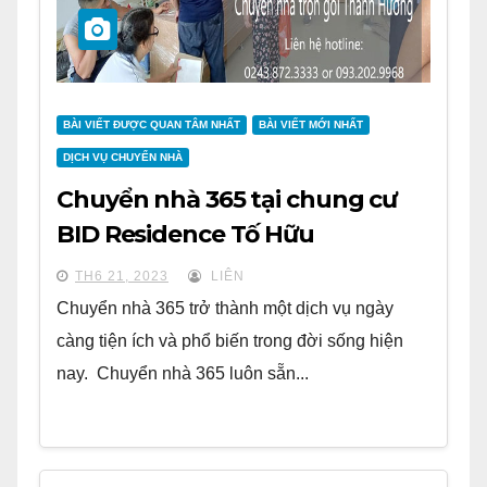
BÀI VIẾT ĐƯỢC QUAN TÂM NHẤT
BÀI VIẾT MỚI NHẤT
DỊCH VỤ CHUYỂN NHÀ
Chuyển nhà 365 tại chung cư
BID Residence Tố Hữu
TH6 21, 2023
LIÊN
Chuyển nhà 365 trở thành một dịch vụ ngày
càng tiện ích và phổ biến trong đời sống hiện
nay. Chuyển nhà 365 luôn sẵn...