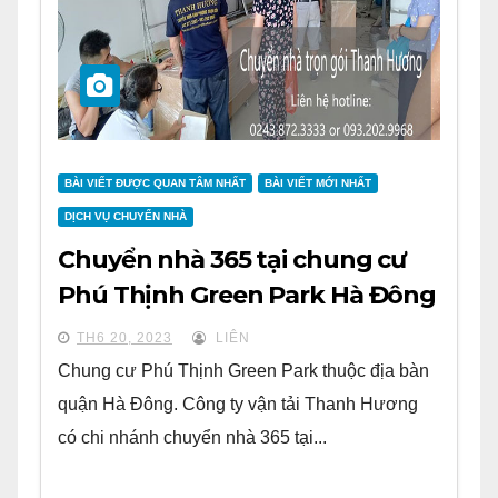
BÀI VIẾT ĐƯỢC QUAN TÂM NHẤT
BÀI VIẾT MỚI NHẤT
DỊCH VỤ CHUYỂN NHÀ
Chuyển nhà 365 tại chung cư
Phú Thịnh Green Park Hà Đông
TH6 20, 2023
LIÊN
Chung cư Phú Thịnh Green Park thuộc địa bàn
quận Hà Đông. Công ty vận tải Thanh Hương
có chi nhánh chuyển nhà 365 tại...