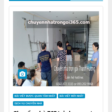
BÀI VIẾT ĐƯỢC QUAN TÂM NHẤT
BÀI VIẾT MỚI NHẤT
DỊCH VỤ CHUYỂN NHÀ