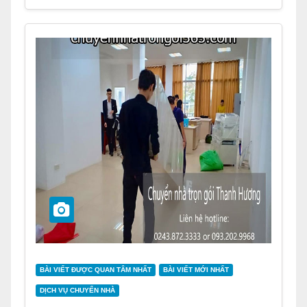
BÀI VIẾT ĐƯỢC QUAN TÂM NHẤT
BÀI VIẾT MỚI NHẤT
DỊCH VỤ CHUYỂN NHÀ