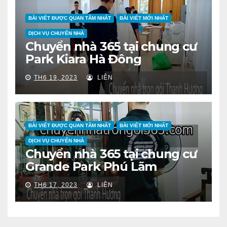
BÀI VIẾT ĐƯỢC QUAN TÂM NHẤT
BÀI VIẾT MỚI NHẤT
DỊCH VỤ CHUYỂN NHÀ
Chuyển nhà 365 tại chung cư
Park Kiara Hà Đông
TH6 19, 2023
LIÊN
BÀI VIẾT ĐƯỢC QUAN TÂM NHẤT
BÀI VIẾT MỚI NHẤT
DỊCH VỤ CHUYỂN NHÀ
Chuyển nhà 365 tại chung cư
Grande Park Phú Lãm
TH6 17, 2023
LIÊN