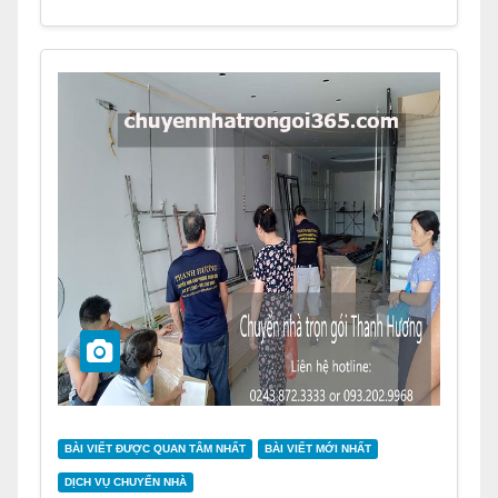
BÀI VIẾT ĐƯỢC QUAN TÂM NHẤT
BÀI VIẾT MỚI NHẤT
DỊCH VỤ CHUYỂN NHÀ