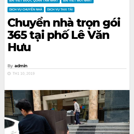
BÀI VIẾT ĐƯỢC QUAN TÂM NHẤT
BÀI VIẾT MỚI NHẤT
DỊCH VỤ CHUYỂN NHÀ
DỊCH VỤ TAXI TẢI
Chuyển nhà trọn gói
365 tại phố Lê Văn
Hưu
By
admin
TH1 10, 2019