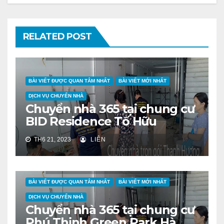
RELATED POST
BÀI VIẾT ĐƯỢC QUAN TÂM NHẤT
BÀI VIẾT MỚI NHẤT
DỊCH VỤ CHUYỂN NHÀ
Chuyển nhà 365 tại chung cư
BID Residence Tố Hữu
TH6 21, 2023
LIÊN
BÀI VIẾT ĐƯỢC QUAN TÂM NHẤT
BÀI VIẾT MỚI NHẤT
DỊCH VỤ CHUYỂN NHÀ
Chuyển nhà 365 tại chung cư
Phú Thịnh Green Park Hà