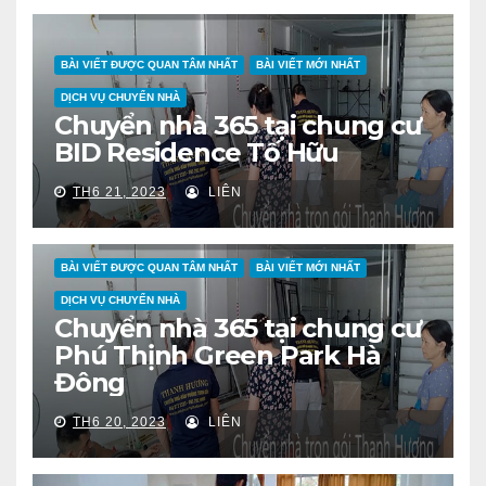
BÀI VIẾT ĐƯỢC QUAN TÂM NHẤT
BÀI VIẾT MỚI NHẤT
DỊCH VỤ CHUYỂN NHÀ
Chuyển nhà 365 tại chung cư
BID Residence Tố Hữu
TH6 21, 2023
LIÊN
BÀI VIẾT ĐƯỢC QUAN TÂM NHẤT
BÀI VIẾT MỚI NHẤT
DỊCH VỤ CHUYỂN NHÀ
Chuyển nhà 365 tại chung cư
Phú Thịnh Green Park Hà
Đông
TH6 20, 2023
LIÊN