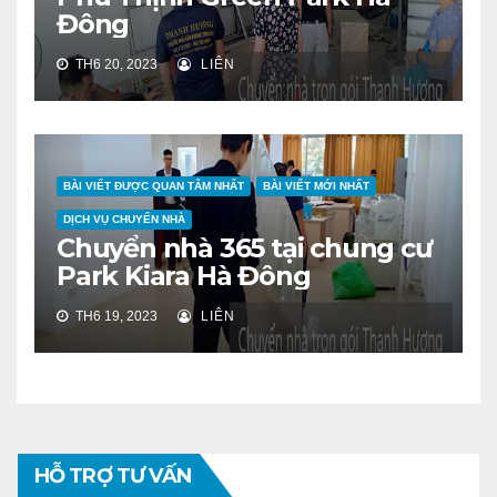
Đông
TH6 20, 2023
LIÊN
BÀI VIẾT ĐƯỢC QUAN TÂM NHẤT
BÀI VIẾT MỚI NHẤT
DỊCH VỤ CHUYỂN NHÀ
Chuyển nhà 365 tại chung cư
Park Kiara Hà Đông
TH6 19, 2023
LIÊN
HỖ TRỢ TƯ VẤN