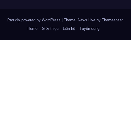
Proudly powered by WordPress
|
Theme: News Live by
Themeansar
.
Home
Giới thiệu
Liên hệ
Tuyển dụng