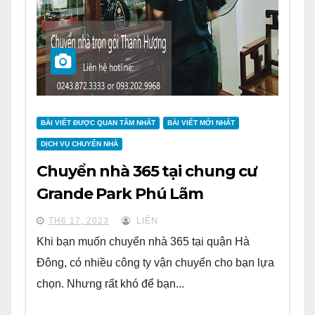
BÀI VIẾT ĐƯỢC QUAN TÂM NHẤT
BÀI VIẾT MỚI NHẤT
DỊCH VỤ CHUYỂN NHÀ
Chuyển nhà 365 tại chung cư
Grande Park Phú Lãm
TH6 17, 2023
LIÊN
Khi bạn muốn chuyển nhà 365 tại quận Hà
Đông, có nhiều công ty vận chuyển cho bạn lựa
chọn. Nhưng rất khó để bạn...