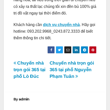
có xảy ra thất lạc chúng tôi xin đền bù 100% giá
trị đồ vật ngay tại thời điểm đó.
Khách hàng cần
dịch vụ chuyển nhà
. Hãy gọi
hotline: 093.202.9968_0243.872.3333 để biết
thêm thông tin chi tiết.
Điều
Chuyển nhà
Chuyển nhà trọn gói
trọn gói 365 tại
365 tại phố Nguyễn
hướng
phố Lò Đúc
Phạm Tuân
bài
viết
By
admin