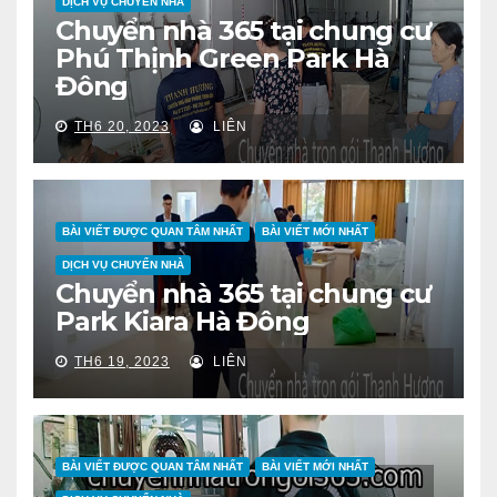
DỊCH VỤ CHUYỂN NHÀ
Chuyển nhà 365 tại chung cư
Phú Thịnh Green Park Hà
Đông
TH6 20, 2023
LIÊN
BÀI VIẾT ĐƯỢC QUAN TÂM NHẤT
BÀI VIẾT MỚI NHẤT
DỊCH VỤ CHUYỂN NHÀ
Chuyển nhà 365 tại chung cư
Park Kiara Hà Đông
TH6 19, 2023
LIÊN
BÀI VIẾT ĐƯỢC QUAN TÂM NHẤT
BÀI VIẾT MỚI NHẤT