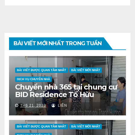
BÀI VIẾT MỚI NHẤT TRONG TUẦN
BÀI VIẾT ĐƯỢC QUAN TÂM NHẤT
BÀI VIẾT MỚI NHẤT
DỊCH VỤ CHUYỂN NHÀ
Chuyển nhà 365 tại chung cư
BID Residence Tố Hữu
TH6 21, 2023
LIÊN
BÀI VIẾT ĐƯỢC QUAN TÂM NHẤT
BÀI VIẾT MỚI NHẤT