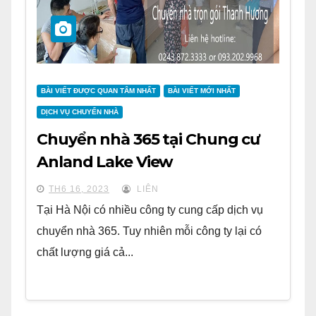
BÀI VIẾT ĐƯỢC QUAN TÂM NHẤT
BÀI VIẾT MỚI NHẤT
DỊCH VỤ CHUYỂN NHÀ
Chuyển nhà 365 tại Chung cư
Anland Lake View
TH6 16, 2023
LIÊN
Tại Hà Nội có nhiều công ty cung cấp dịch vụ
chuyển nhà 365. Tuy nhiên mỗi công ty lại có
chất lượng giá cả...