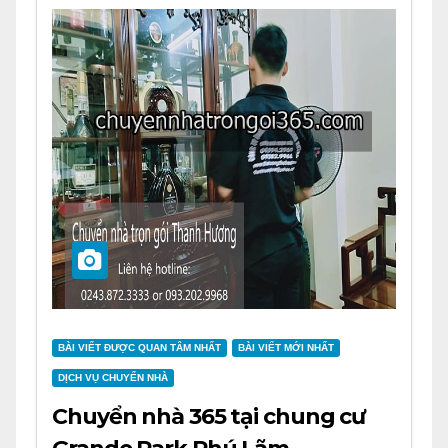
BÀI VIẾT ĐƯỢC QUAN TÂM NHẤT
BÀI VIẾT MỚI NHẤT
DỊCH VỤ CHUYỂN NHÀ
Chuyển nhà 365 tại chung cư