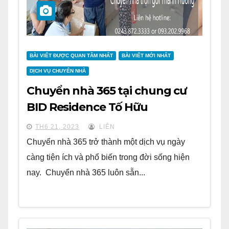
BÀI VIẾT ĐƯỢC QUAN TÂM NHẤT
BÀI VIẾT MỚI NHẤT
DỊCH VỤ CHUYỂN NHÀ
Chuyển nhà 365 tại chung cư
BID Residence Tố Hữu
TH6 21, 2023
LIÊN
Chuyển nhà 365 trở thành một dịch vụ ngày
càng tiện ích và phổ biến trong đời sống hiện
nay. Chuyển nhà 365 luôn sẵn...