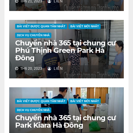
TH6 21, 2023
LIÊN
BÀI VIẾT ĐƯỢC QUAN TÂM NHẤT
BÀI VIẾT MỚI NHẤT
DỊCH VỤ CHUYỂN NHÀ
Chuyển nhà 365 tại chung cư
Phú Thịnh Green Park Hà
Đông
TH6 20, 2023
LIÊN
BÀI VIẾT ĐƯỢC QUAN TÂM NHẤT
BÀI VIẾT MỚI NHẤT
DỊCH VỤ CHUYỂN NHÀ
Chuyển nhà 365 tại chung cư
Park Kiara Hà Đông