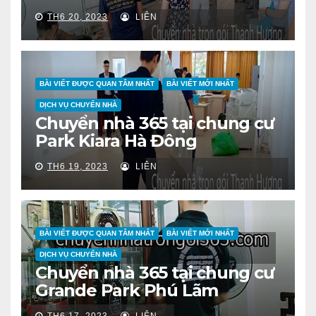
TH6 20, 2023
LIÊN
BÀI VIẾT ĐƯỢC QUAN TÂM NHẤT
BÀI VIẾT MỚI NHẤT
DỊCH VỤ CHUYỂN NHÀ
Chuyển nhà 365 tại chung cư
Park Kiara Hà Đông
TH6 19, 2023
LIÊN
BÀI VIẾT ĐƯỢC QUAN TÂM NHẤT
BÀI VIẾT MỚI NHẤT
DỊCH VỤ CHUYỂN NHÀ
Chuyển nhà 365 tại chung cư
Grande Park Phú Lãm
TH6 17, 2023
LIÊN