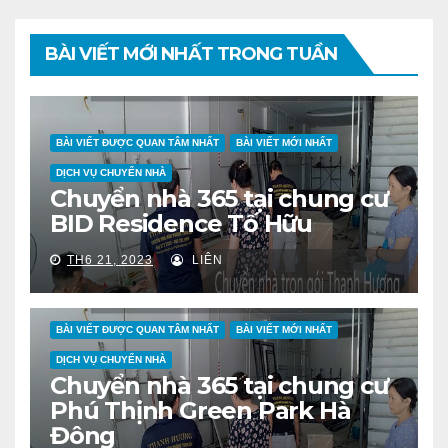
BÀI VIẾT MỚI NHẤT TRONG TUẦN
BÀI VIẾT ĐƯỢC QUAN TÂM NHẤT
BÀI VIẾT MỚI NHẤT
DỊCH VỤ CHUYỂN NHÀ
Chuyển nhà 365 tại chung cư
BID Residence Tố Hữu
TH6 21, 2023
LIÊN
BÀI VIẾT ĐƯỢC QUAN TÂM NHẤT
BÀI VIẾT MỚI NHẤT
DỊCH VỤ CHUYỂN NHÀ
Chuyển nhà 365 tại chung cư
Phú Thịnh Green Park Hà
Đông