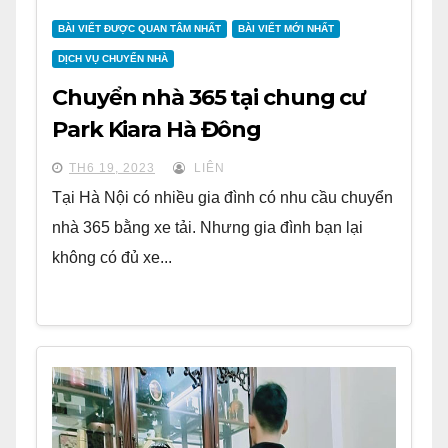
BÀI VIẾT ĐƯỢC QUAN TÂM NHẤT
BÀI VIẾT MỚI NHẤT
DỊCH VỤ CHUYỂN NHÀ
Chuyển nhà 365 tại chung cư
Park Kiara Hà Đông
TH6 19, 2023
LIÊN
Tại Hà Nội có nhiều gia đình có nhu cầu chuyển
nhà 365 bằng xe tải. Nhưng gia đình bạn lại
không có đủ xe...