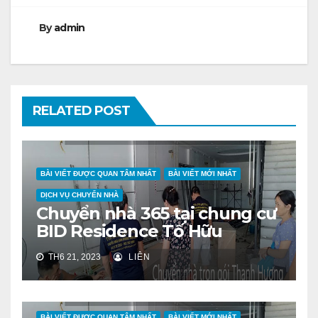
By
admin
RELATED POST
BÀI VIẾT ĐƯỢC QUAN TÂM NHẤT
BÀI VIẾT MỚI NHẤT
DỊCH VỤ CHUYỂN NHÀ
Chuyển nhà 365 tại chung cư
BID Residence Tố Hữu
TH6 21, 2023
LIÊN
BÀI VIẾT ĐƯỢC QUAN TÂM NHẤT
BÀI VIẾT MỚI NHẤT