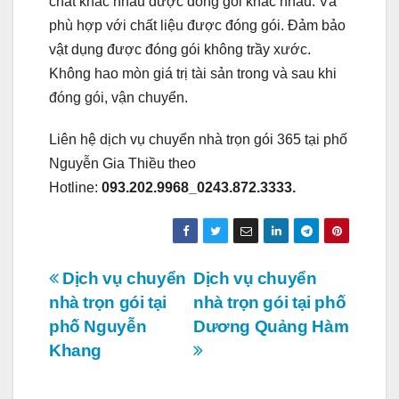
chất khác nhau được đóng gói khác nhau. Và
phù hợp với chất liệu được đóng gói. Đảm bảo
vật dụng được đóng gói không trầy xước.
Không hao mòn giá trị tài sản trong và sau khi
đóng gói, vận chuyển.
Liên hệ dịch vụ chuyển nhà trọn gói 365 tại phố
Nguyễn Gia Thiều theo
Hotline:
093.202.9968_0243.872.3333.
Điều
Dịch vụ chuyển
Dịch vụ chuyển
nhà trọn gói tại
nhà trọn gói tại phố
hướng
phố Nguyễn
Dương Quảng Hàm
bài
Khang
viết