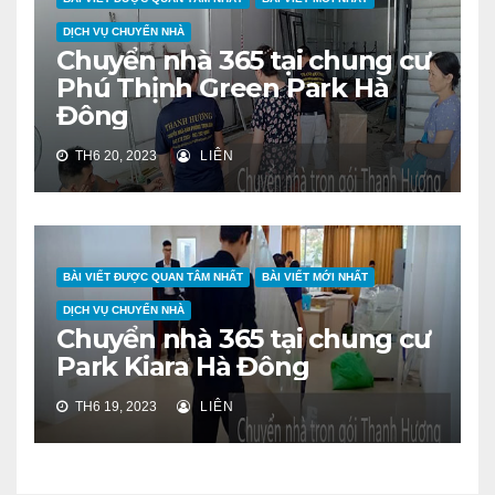
DỊCH VỤ CHUYỂN NHÀ
Chuyển nhà 365 tại chung cư
Phú Thịnh Green Park Hà
Đông
TH6 20, 2023
LIÊN
BÀI VIẾT ĐƯỢC QUAN TÂM NHẤT
BÀI VIẾT MỚI NHẤT
DỊCH VỤ CHUYỂN NHÀ
Chuyển nhà 365 tại chung cư
Park Kiara Hà Đông
TH6 19, 2023
LIÊN