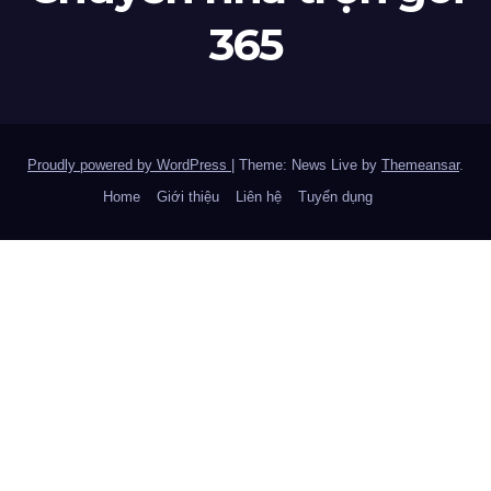
365
Proudly powered by WordPress
|
Theme: News Live by
Themeansar
.
Home
Giới thiệu
Liên hệ
Tuyển dụng