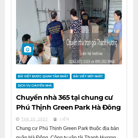
BÀI VIẾT ĐƯỢC QUAN TÂM NHẤT
BÀI VIẾT MỚI NHẤT
DỊCH VỤ CHUYỂN NHÀ
Chuyển nhà 365 tại chung cư
Phú Thịnh Green Park Hà Đông
TH6 20, 2023
LIÊN
Chung cư Phú Thịnh Green Park thuộc địa bàn
quận Hà Đông. Công ty vận tải Thanh Hương