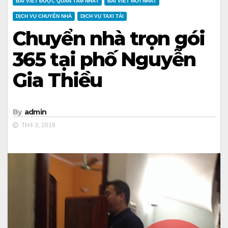
BÀI VIẾT ĐƯỢC QUAN TÂM NHẤT
BÀI VIẾT MỚI NHẤT
DỊCH VỤ CHUYỂN NHÀ
DỊCH VỤ TAXI TẢI
Chuyển nhà trọn gói
365 tại phố Nguyễn
Gia Thiều
By
admin
TH4 3, 2018