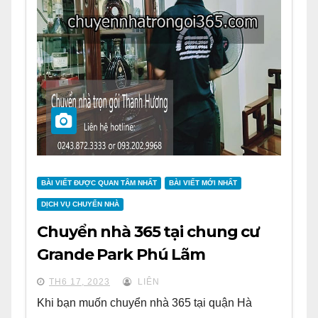
BÀI VIẾT ĐƯỢC QUAN TÂM NHẤT
BÀI VIẾT MỚI NHẤT
DỊCH VỤ CHUYỂN NHÀ
Chuyển nhà 365 tại chung cư
Grande Park Phú Lãm
TH6 17, 2023
LIÊN
Khi bạn muốn chuyển nhà 365 tại quận Hà