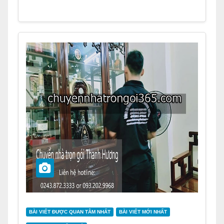
BÀI VIẾT ĐƯỢC QUAN TÂM NHẤT
BÀI VIẾT MỚI NHẤT