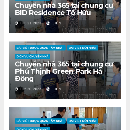
Chuyển nhà 365 tại chung cư
BID Residence Tố Hữu
TH6 21, 2023
LIÊN
BÀI VIẾT ĐƯỢC QUAN TÂM NHẤT
BÀI VIẾT MỚI NHẤT
DỊCH VỤ CHUYỂN NHÀ
Chuyển nhà 365 tại chung cư
Phú Thịnh Green Park Hà
Đông
TH6 20, 2023
LIÊN
BÀI VIẾT ĐƯỢC QUAN TÂM NHẤT
BÀI VIẾT MỚI NHẤT
DỊCH VỤ CHUYỂN NHÀ