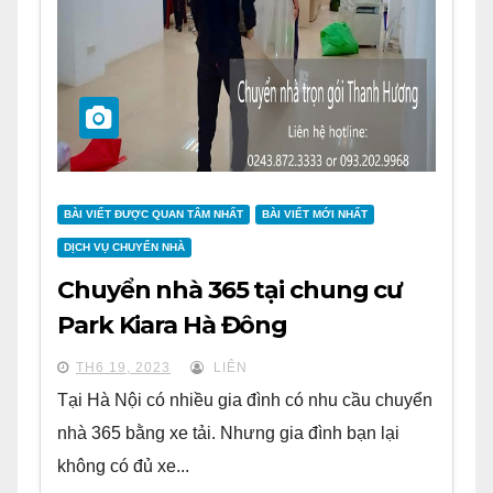
BÀI VIẾT ĐƯỢC QUAN TÂM NHẤT
BÀI VIẾT MỚI NHẤT
DỊCH VỤ CHUYỂN NHÀ
Chuyển nhà 365 tại chung cư
Park Kiara Hà Đông
TH6 19, 2023
LIÊN
Tại Hà Nội có nhiều gia đình có nhu cầu chuyển
nhà 365 bằng xe tải. Nhưng gia đình bạn lại
không có đủ xe...