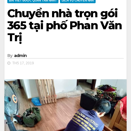
BÀI VIẾT ĐƯỢC QUAN TÂM NHẤT
DỊCH VỤ CHUYỂN NHÀ
Chuyển nhà trọn gói
365 tại phố Phan Văn
Trị
By
admin
TH5 17, 2019