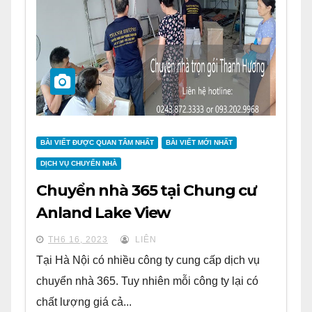
BÀI VIẾT ĐƯỢC QUAN TÂM NHẤT
BÀI VIẾT MỚI NHẤT
DỊCH VỤ CHUYỂN NHÀ
Chuyển nhà 365 tại Chung cư
Anland Lake View
TH6 16, 2023
LIÊN
Tại Hà Nội có nhiều công ty cung cấp dịch vụ
chuyển nhà 365. Tuy nhiên mỗi công ty lại có
chất lượng giá cả...