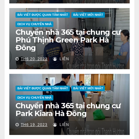
BÀI VIẾT ĐƯỢC QUAN TÂM NHẤT
BÀI VIẾT MỚI NHẤT
DỊCH VỤ CHUYỂN NHÀ
Chuyển nhà 365 tại chung cư
Phú Thịnh Green Park Hà
Đông
TH6 20, 2023
LIÊN
BÀI VIẾT ĐƯỢC QUAN TÂM NHẤT
BÀI VIẾT MỚI NHẤT
DỊCH VỤ CHUYỂN NHÀ
Chuyển nhà 365 tại chung cư
Park Kiara Hà Đông
TH6 19, 2023
LIÊN