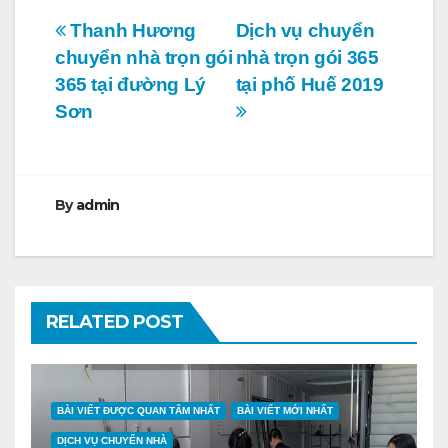
Điều
Thanh Hương
Dịch vụ chuyển
chuyển nhà trọn gói
nhà trọn gói 365
hướng
365 tại đường Lý
tại phố Huế 2019
bài
Sơn
viết
By
admin
RELATED POST
BÀI VIẾT ĐƯỢC QUAN TÂM NHẤT
BÀI VIẾT MỚI NHẤT
DỊCH VỤ CHUYỂN NHÀ