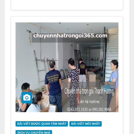
BÀI VIẾT ĐƯỢC QUAN TÂM NHẤT
BÀI VIẾT MỚI NHẤT
DỊCH VỤ CHUYỂN NHÀ