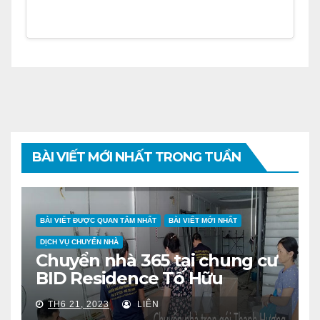
BÀI VIẾT MỚI NHẤT TRONG TUẦN
BÀI VIẾT ĐƯỢC QUAN TÂM NHẤT
BÀI VIẾT MỚI NHẤT
DỊCH VỤ CHUYỂN NHÀ
Chuyển nhà 365 tại chung cư
BID Residence Tố Hữu
TH6 21, 2023
LIÊN