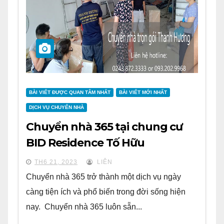
BÀI VIẾT ĐƯỢC QUAN TÂM NHẤT
BÀI VIẾT MỚI NHẤT
DỊCH VỤ CHUYỂN NHÀ
Chuyển nhà 365 tại chung cư
BID Residence Tố Hữu
TH6 21, 2023
LIÊN
Chuyển nhà 365 trở thành một dịch vụ ngày
càng tiện ích và phổ biến trong đời sống hiện
nay. Chuyển nhà 365 luôn sẵn...