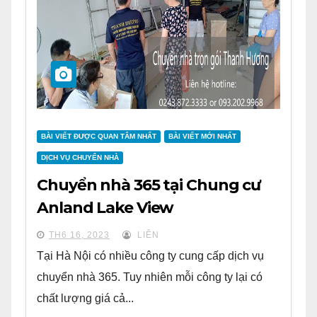
BÀI VIẾT ĐƯỢC QUAN TÂM NHẤT
BÀI VIẾT MỚI NHẤT
DỊCH VỤ CHUYỂN NHÀ
Chuyển nhà 365 tại Chung cư
Anland Lake View
TH6 16, 2023
LIÊN
Tại Hà Nội có nhiều công ty cung cấp dịch vụ
chuyển nhà 365. Tuy nhiên mỗi công ty lại có
chất lượng giá cả...