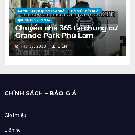
BÀI VIẾT ĐƯỢC QUAN TÂM NHẤT
BÀI VIẾT MỚI NHẤT
DỊCH VỤ CHUYỂN NHÀ
Chuyển nhà 365 tại chung cư
Grande Park Phú Lãm
TH6 17, 2023
LIÊN
CHÍNH SÁCH – BÁO GIÁ
Giới thiệu
Liên hệ