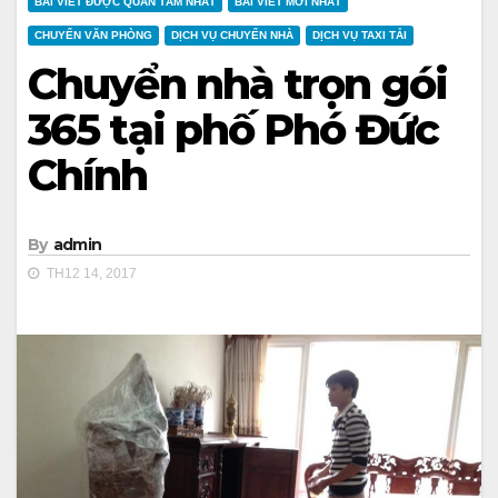
BÀI VIẾT ĐƯỢC QUAN TÂM NHẤT
BÀI VIẾT MỚI NHẤT
CHUYỂN VĂN PHÒNG
DỊCH VỤ CHUYỂN NHÀ
DỊCH VỤ TAXI TẢI
Chuyển nhà trọn gói
365 tại phố Phó Đức
Chính
By
admin
TH12 14, 2017