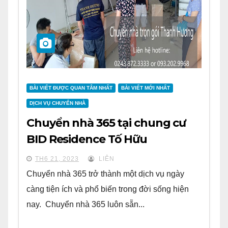
BÀI VIẾT ĐƯỢC QUAN TÂM NHẤT
BÀI VIẾT MỚI NHẤT
DỊCH VỤ CHUYỂN NHÀ
Chuyển nhà 365 tại chung cư
BID Residence Tố Hữu
TH6 21, 2023
LIÊN
Chuyển nhà 365 trở thành một dịch vụ ngày
càng tiện ích và phổ biến trong đời sống hiện
nay. Chuyển nhà 365 luôn sẵn...