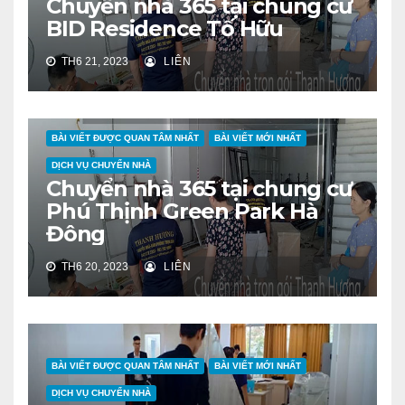
Chuyển nhà 365 tại chung cư
BID Residence Tố Hữu
TH6 21, 2023
LIÊN
BÀI VIẾT ĐƯỢC QUAN TÂM NHẤT
BÀI VIẾT MỚI NHẤT
DỊCH VỤ CHUYỂN NHÀ
Chuyển nhà 365 tại chung cư
Phú Thịnh Green Park Hà
Đông
TH6 20, 2023
LIÊN
BÀI VIẾT ĐƯỢC QUAN TÂM NHẤT
BÀI VIẾT MỚI NHẤT
DỊCH VỤ CHUYỂN NHÀ