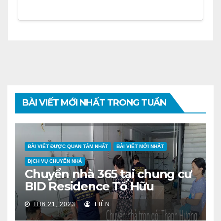
BÀI VIẾT MỚI NHẤT TRONG TUẦN
BÀI VIẾT ĐƯỢC QUAN TÂM NHẤT
BÀI VIẾT MỚI NHẤT
DỊCH VỤ CHUYỂN NHÀ
Chuyển nhà 365 tại chung cư
BID Residence Tố Hữu
TH6 21, 2023
LIÊN