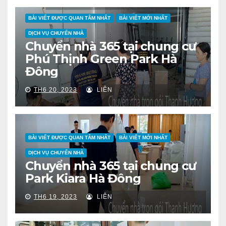
BÀI VIẾT ĐƯỢC QUAN TÂM NHẤT
BÀI VIẾT MỚI NHẤT
DỊCH VỤ CHUYỂN NHÀ
Chuyển nhà 365 tại chung cư
Phú Thịnh Green Park Hà
Đông
TH6 20, 2023
LIÊN
BÀI VIẾT ĐƯỢC QUAN TÂM NHẤT
BÀI VIẾT MỚI NHẤT
DỊCH VỤ CHUYỂN NHÀ
Chuyển nhà 365 tại chung cư
Park Kiara Hà Đông
TH6 19, 2023
LIÊN