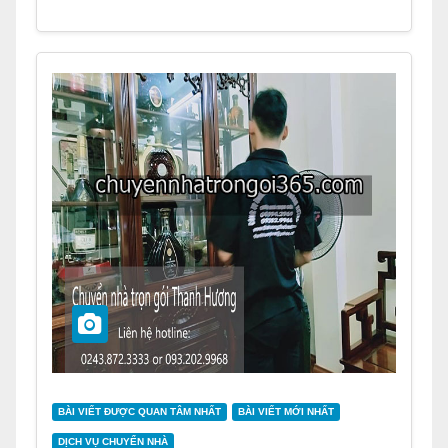
BÀI VIẾT ĐƯỢC QUAN TÂM NHẤT
BÀI VIẾT MỚI NHẤT
DỊCH VỤ CHUYỂN NHÀ