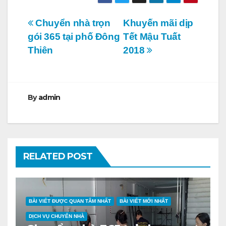
Điều
Chuyển nhà trọn
Khuyến mãi dịp
gói 365 tại phố Đông
Tết Mậu Tuất
hướng
Thiên
2018
bài
viết
By
admin
RELATED POST
BÀI VIẾT ĐƯỢC QUAN TÂM NHẤT
BÀI VIẾT MỚI NHẤT
DỊCH VỤ CHUYỂN NHÀ