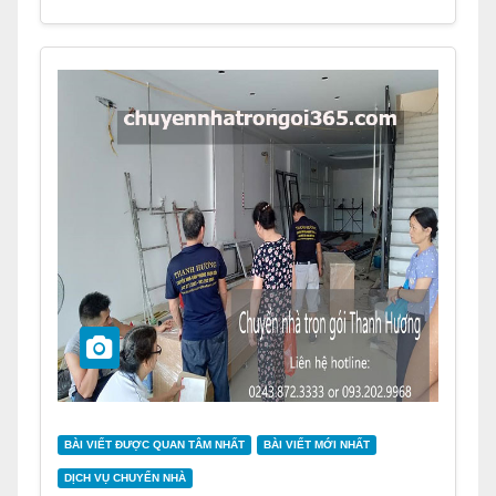
BÀI VIẾT ĐƯỢC QUAN TÂM NHẤT
BÀI VIẾT MỚI NHẤT
DỊCH VỤ CHUYỂN NHÀ