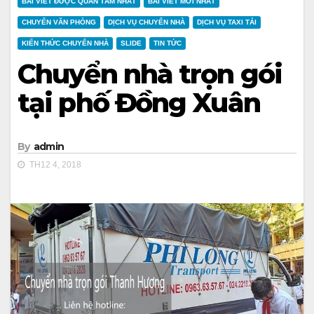
BÀI VIẾT ĐƯỢC QUAN TÂM NHẤT
BÀI VIẾT MỚI NHẤT
CHUYỂN VĂN PHÒNG
DỊCH VỤ CHUYỂN NHÀ
DỊCH VỤ TAXI TẢI
KIẾN THỨC CHUYỂN NHÀ
SLIDE
TIN TỨC
Chuyển nhà trọn gói
tại phố Đồng Xuân
By
admin
TH12 4, 2018