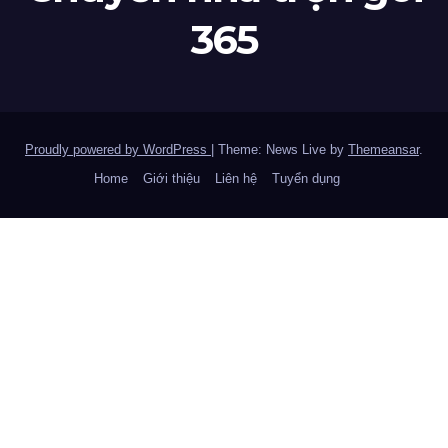
365
Proudly powered by WordPress
|
Theme: News Live by
Themeansar
.
Home
Giới thiệu
Liên hệ
Tuyển dụng