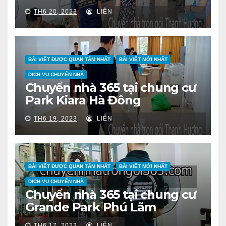
TH6 20, 2023
LIÊN
BÀI VIẾT ĐƯỢC QUAN TÂM NHẤT
BÀI VIẾT MỚI NHẤT
DỊCH VỤ CHUYỂN NHÀ
Chuyển nhà 365 tại chung cư
Park Kiara Hà Đông
TH6 19, 2023
LIÊN
BÀI VIẾT ĐƯỢC QUAN TÂM NHẤT
BÀI VIẾT MỚI NHẤT
DỊCH VỤ CHUYỂN NHÀ
Chuyển nhà 365 tại chung cư
Grande Park Phú Lãm
TH6 17, 2023
LIÊN