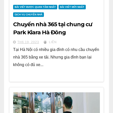
BÀI VIẾT ĐƯỢC QUAN TÂM NHẤT
BÀI VIẾT MỚI NHẤT
DỊCH VỤ CHUYỂN NHÀ
Chuyển nhà 365 tại chung cư
Park Kiara Hà Đông
TH6 19, 2023
LIÊN
Tại Hà Nội có nhiều gia đình có nhu cầu chuyển
nhà 365 bằng xe tải. Nhưng gia đình bạn lại
không có đủ xe...