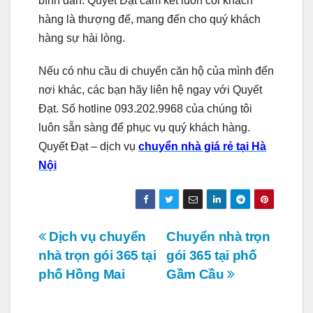
bình dân. Quyết Đạt cam kết luôn coi khách
hàng là thượng đế, mang đến cho quý khách
hàng sự hài lòng.
Nếu có nhu cầu di chuyển căn hộ của mình đến
nơi khác, các bạn hãy liên hệ ngay với Quyết
Đạt. Số hotline 093.202.9968 của chúng tôi
luôn sẵn sàng để phục vụ quý khách hàng.
Quyết Đạt – dịch vụ
chuyển nhà giá rẻ tại Hà
Nội
Điều
Dịch vụ chuyển
Chuyển nhà trọn
nhà trọn gói 365 tại
gói 365 tại phố
hướng
phố Hồng Mai
Gầm Cầu
bài