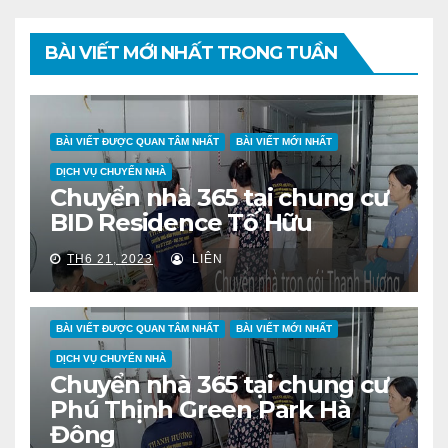
BÀI VIẾT MỚI NHẤT TRONG TUẦN
BÀI VIẾT ĐƯỢC QUAN TÂM NHẤT
BÀI VIẾT MỚI NHẤT
DỊCH VỤ CHUYỂN NHÀ
Chuyển nhà 365 tại chung cư
BID Residence Tố Hữu
TH6 21, 2023
LIÊN
BÀI VIẾT ĐƯỢC QUAN TÂM NHẤT
BÀI VIẾT MỚI NHẤT
DỊCH VỤ CHUYỂN NHÀ
Chuyển nhà 365 tại chung cư
Phú Thịnh Green Park Hà
Đông