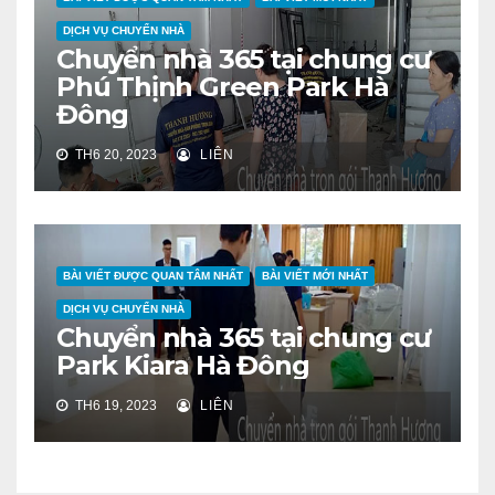
DỊCH VỤ CHUYỂN NHÀ
Chuyển nhà 365 tại chung cư
Phú Thịnh Green Park Hà
Đông
TH6 20, 2023
LIÊN
BÀI VIẾT ĐƯỢC QUAN TÂM NHẤT
BÀI VIẾT MỚI NHẤT
DỊCH VỤ CHUYỂN NHÀ
Chuyển nhà 365 tại chung cư
Park Kiara Hà Đông
TH6 19, 2023
LIÊN