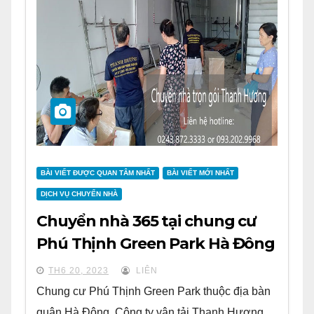
BÀI VIẾT ĐƯỢC QUAN TÂM NHẤT
BÀI VIẾT MỚI NHẤT
DỊCH VỤ CHUYỂN NHÀ
Chuyển nhà 365 tại chung cư
Phú Thịnh Green Park Hà Đông
TH6 20, 2023
LIÊN
Chung cư Phú Thịnh Green Park thuộc địa bàn
quận Hà Đông. Công ty vận tải Thanh Hương