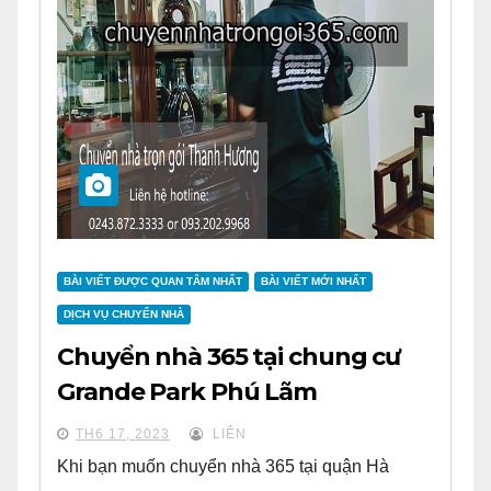
BÀI VIẾT ĐƯỢC QUAN TÂM NHẤT
BÀI VIẾT MỚI NHẤT
DỊCH VỤ CHUYỂN NHÀ
Chuyển nhà 365 tại chung cư
Grande Park Phú Lãm
TH6 17, 2023
LIÊN
Khi bạn muốn chuyển nhà 365 tại quận Hà