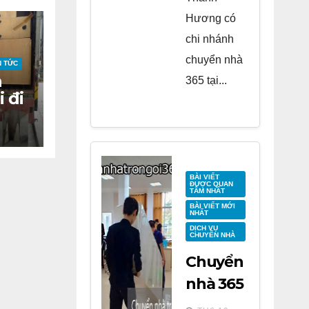
Hương có
chi nhánh
chuyển nhà
N TỨC
n
365 tại...
i đi
BÀI VIẾT
ĐƯỢC QUAN
TÂM NHẤT
BÀI VIẾT MỚI
NHẤT
DỊCH VỤ
CHUYỂN NHÀ
Chuyển
nhà 365
tại