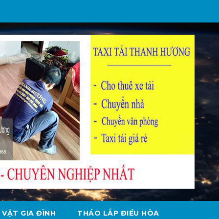
 VẶT GIA ĐÌNH
THÁO LẮP ĐIỀU HÒA