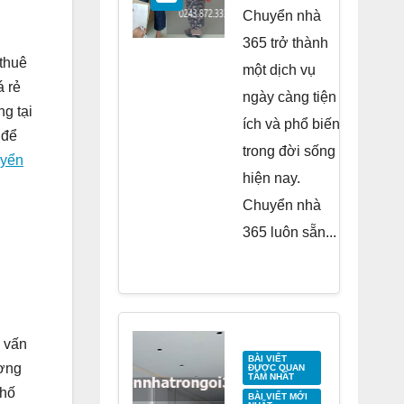
Residence
Chuyển nhà
Tố Hữu
365 trở thành
 thuê
một dịch vụ
á rẻ
ngày càng tiện
g tại
ích và phổ biến
 để
trong đời sống
uyển
hiện nay.
Chuyển nhà
365 luôn sẵn...
c vấn
BÀI VIẾT
ượng
ĐƯỢC QUAN
TÂM NHẤT
phố
BÀI VIẾT MỚI