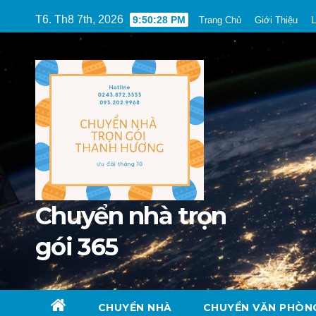
Skip
T6. Th8 7th, 2026
9:50:29 PM
Trang Chủ
Giới Thiệu
L
to
content
Chuyển nhà trọn
gói 365
CHUYỂN NHÀ
CHUYỂN VĂN PHÒN