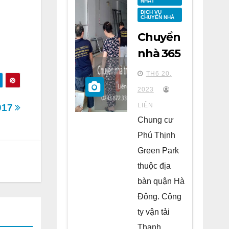
NHẤT
DỊCH VỤ
CHUYỂN NHÀ
Chuyển
nhà 365
tại
TH6 20,
chung
2023
cư Phú
LIÊN
2017
Thịnh
Chung cư
Green
Phú Thịnh
Park Hà
Green Park
Đông
thuộc địa
bàn quận Hà
Đông. Công
ty vận tải
Thanh