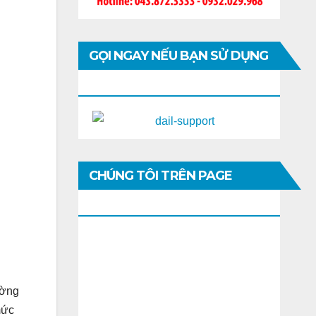
GỌI NGAY NẾU BẠN SỬ DỤNG
DI ĐỘNG
CHÚNG TÔI TRÊN PAGE
FACEBOOK
ường
mức