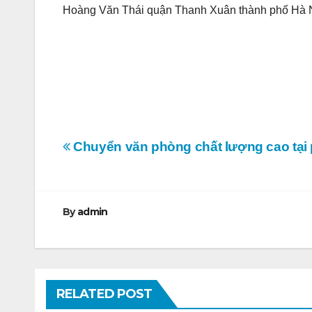
Hoàng Văn Thái quận Thanh Xuân thành phố Hà N
Điều
Chuyển văn phòng chất lượng cao tại
hướng
bài
By
admin
viết
RELATED POST