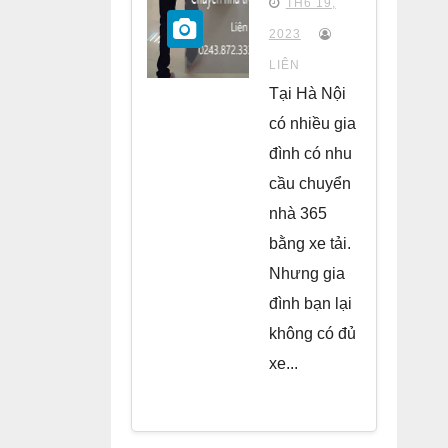
TH6 19,
chung
2023
cư Park
LIÊN
Kiara Hà
Tại Hà Nội
Đông
có nhiều gia
đình có nhu
cầu chuyển
nhà 365
bằng xe tải.
Nhưng gia
đình bạn lại
không có đủ
xe...