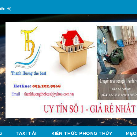
iên Hệ
G
TAXI TẢI
KIẾN THỨC PHONG THỦY
MẸO