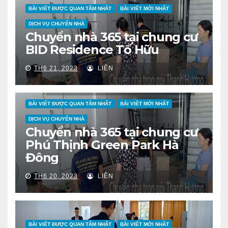
BÀI VIẾT ĐƯỢC QUAN TÂM NHẤT
BÀI VIẾT MỚI NHẤT
DỊCH VỤ CHUYỂN NHÀ
Chuyển nhà 365 tại chung cư
BID Residence Tố Hữu
TH6 21, 2023
LIÊN
BÀI VIẾT ĐƯỢC QUAN TÂM NHẤT
BÀI VIẾT MỚI NHẤT
DỊCH VỤ CHUYỂN NHÀ
Chuyển nhà 365 tại chung cư
Phú Thịnh Green Park Hà
Đông
TH6 20, 2023
LIÊN
BÀI VIẾT ĐƯỢC QUAN TÂM NHẤT
BÀI VIẾT MỚI NHẤT