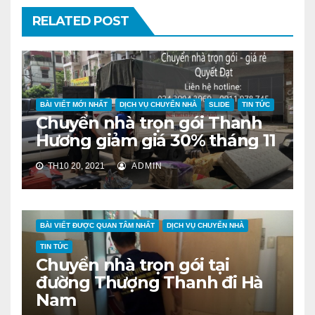
RELATED POST
BÀI VIẾT MỚI NHẤT
DỊCH VỤ CHUYỂN NHÀ
SLIDE
TIN TỨC
Chuyển nhà trọn gói Thanh
Hương giảm giá 30% tháng 11
TH10 20, 2021
ADMIN
BÀI VIẾT ĐƯỢC QUAN TÂM NHẤT
DỊCH VỤ CHUYỂN NHÀ
TIN TỨC
Chuyển nhà trọn gói tại
đường Thượng Thanh đi Hà
Nam