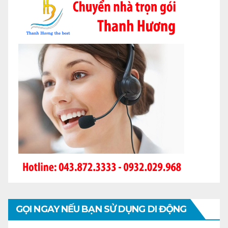
GỌI NGAY NẾU BẠN SỬ DỤNG DI ĐỘNG