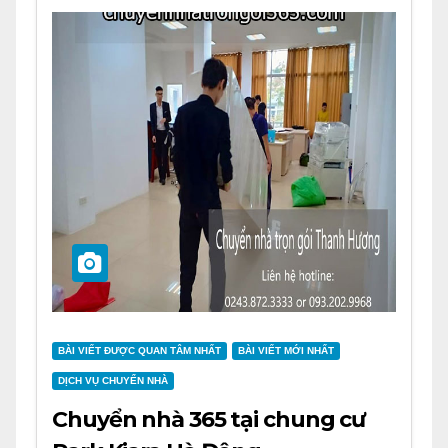
BÀI VIẾT ĐƯỢC QUAN TÂM NHẤT
BÀI VIẾT MỚI NHẤT
DỊCH VỤ CHUYỂN NHÀ
Chuyển nhà 365 tại chung cư