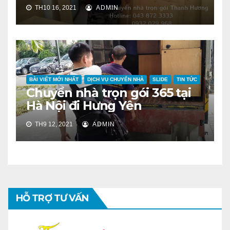
TH10 16, 2021
ADMIN
BÀI VIẾT MỚI NHẤT
DỊCH VỤ CHUYỂN NHÀ
SLIDE
TIN TỨC
Chuyển nhà trọn gói 365 tại
Hà Nội đi Hưng Yên
TH9 12, 2021
ADMIN
HỖ TRỢ TƯ VẤN