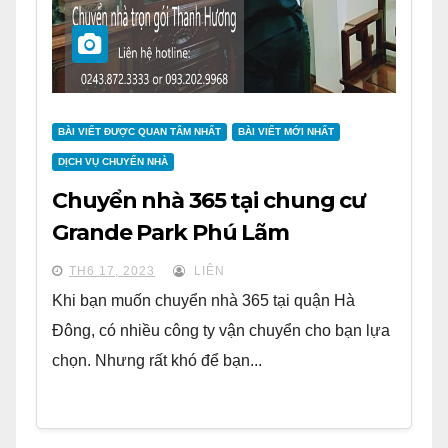
BÀI VIẾT ĐƯỢC QUAN TÂM NHẤT
BÀI VIẾT MỚI NHẤT
DỊCH VỤ CHUYỂN NHÀ
Chuyển nhà 365 tại chung cư
Grande Park Phú Lãm
TH6 17, 2023
LIÊN
Khi bạn muốn chuyển nhà 365 tại quận Hà
Đông, có nhiều công ty vận chuyển cho bạn lựa
chọn. Nhưng rất khó để bạn...