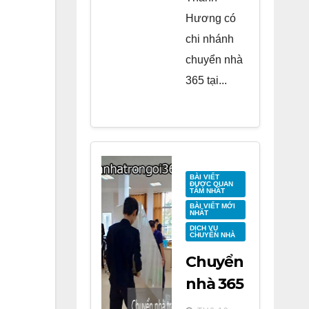
Hương có
chi nhánh
chuyển nhà
365 tại...
BÀI VIẾT
ĐƯỢC QUAN
TÂM NHẤT
BÀI VIẾT MỚI
NHẤT
DỊCH VỤ
CHUYỂN NHÀ
Chuyển
nhà 365
tại