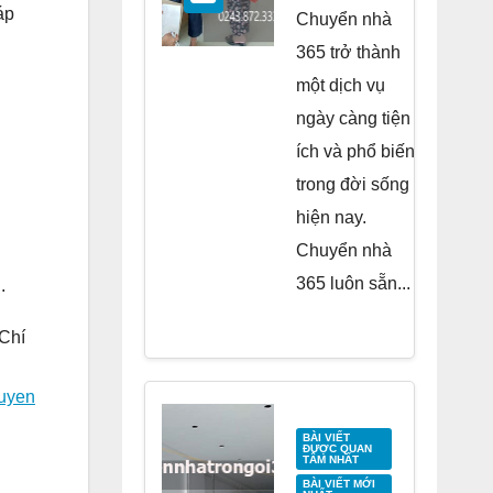
Residence
áp
Chuyển nhà
Tố Hữu
365 trở thành
một dịch vụ
ngày càng tiện
ích và phổ biến
trong đời sống
hiện nay.
Chuyển nhà
365 luôn sẵn...
.
Chí
uyen
BÀI VIẾT
ĐƯỢC QUAN
TÂM NHẤT
BÀI VIẾT MỚI