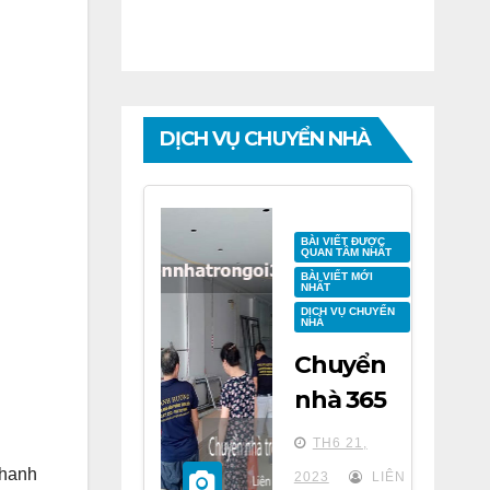
DỊCH VỤ CHUYỂN NHÀ
BÀI VIẾT ĐƯỢC
QUAN TÂM NHẤT
BÀI VIẾT MỚI
NHẤT
DỊCH VỤ CHUYỂN
NHÀ
Chuyển
nhà 365
tại chung
TH6 21,
cư BID
Thanh
2023
LIÊN