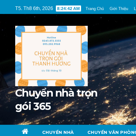
Skip
T5. Th8 6th, 2026
8:24:44 AM
Trang Chủ
Giới Thiệu
L
to
content
Chuyển nhà trọn
gói 365
CHUYỂN NHÀ
CHUYỂN VĂN PHÒN