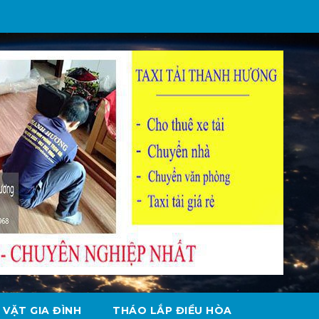
 VẶT GIA ĐÌNH
THÁO LẮP ĐIỀU HÒA