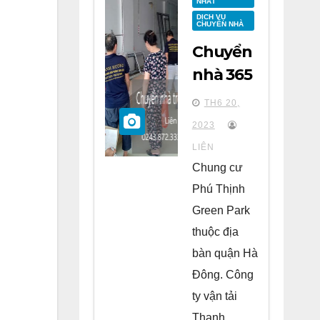
NHẤT
DỊCH VỤ
CHUYỂN NHÀ
Chuyển
nhà 365
tại
TH6 20,
chung
2023
cư Phú
LIÊN
Thịnh
Chung cư
Green
Phú Thịnh
Park Hà
Green Park
Đông
thuộc địa
bàn quận Hà
Đông. Công
ty vận tải
Thanh