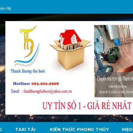
iên Hệ
G
TAXI TẢI
KIẾN THỨC PHONG THỦY
MẸO