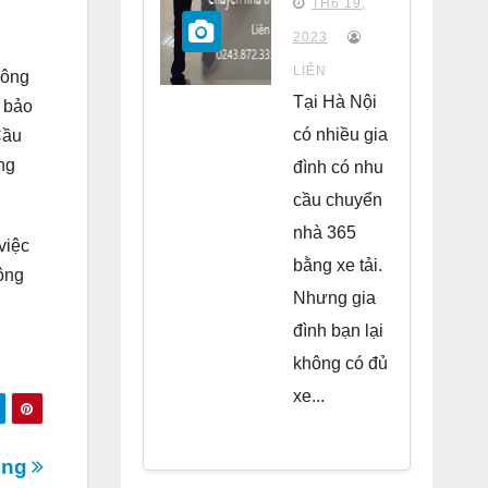
TH6 19,
chung
2023
cư Park
LIÊN
Công
Kiara Hà
Tại Hà Nội
 bảo
Đông
có nhiều gia
Cầu
ng
đình có nhu
cầu chuyển
nhà 365
việc
bằng xe tải.
ông
Nhưng gia
đình bạn lại
không có đủ
xe...
Công