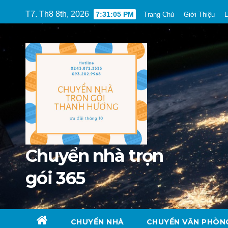
Skip
T7. Th8 8th, 2026
7:31:07 PM
Trang Chủ
Giới Thiệu
L
to
content
Chuyển nhà trọn
gói 365
CHUYỂN NHÀ
CHUYỂN VĂN PHÒN