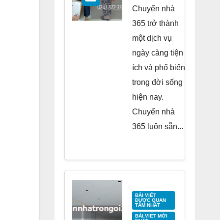
Residence
Chuyển nhà
Tố Hữu
365 trở thành
một dịch vụ
ngày càng tiện
ích và phổ biến
trong đời sống
hiện nay.
Chuyển nhà
365 luôn sẵn...
BÀI VIẾT
ĐƯỢC QUAN
TÂM NHẤT
BÀI VIẾT MỚI