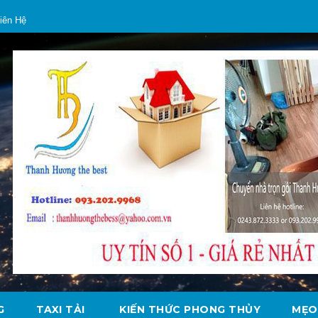
iên Hệ
G
TAXI TẢI
KIẾN THỨC PHONG THỦY
MẸO