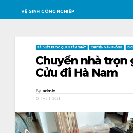
VỆ SINH CÔNG NGHIỆP
BÀI VIẾT ĐƯỢC QUAN TÂM NHẤT
CHUYỂN VĂN PHÒNG
DỊC
Chuyển nhà trọn 
Cửu đi Hà Nam
By
admin
TH9 1, 2021