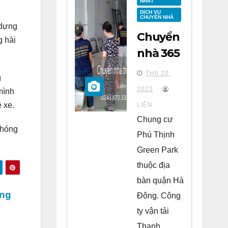
NHẤT
DỊCH VỤ
CHUYỂN NHÀ
 dựng
Chuyển
g hài
nhà 365
tại
TH6 20,
g
chung
2023
mình
cư Phú
ê xe.
LIÊN
Thịnh
Chung cư
chóng
Green
Phú Thịnh
Park Hà
Green Park
Đông
thuộc địa
bàn quận Hà
ảng
Đông. Công
ty vận tải
Thanh