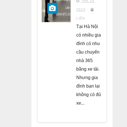
TH6 19,
chung
2023
cư Park
LIÊN
Kiara Hà
Tại Hà Nội
Đông
có nhiều gia
đình có nhu
cầu chuyển
nhà 365
bằng xe tải.
Nhưng gia
đình bạn lại
không có đủ
xe...