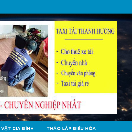
 VẶT GIA ĐÌNH
THÁO LẮP ĐIỀU HÒA