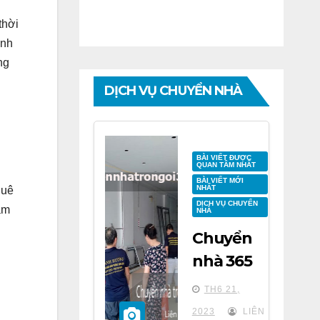
thời
anh
ng
DỊCH VỤ CHUYỂN NHÀ
BÀI VIẾT ĐƯỢC
QUAN TÂM NHẤT
BÀI VIẾT MỚI
NHẤT
huê
DỊCH VỤ CHUYỂN
ảm
NHÀ
Chuyển
nhà 365
tại chung
TH6 21,
cư BID
2023
LIÊN