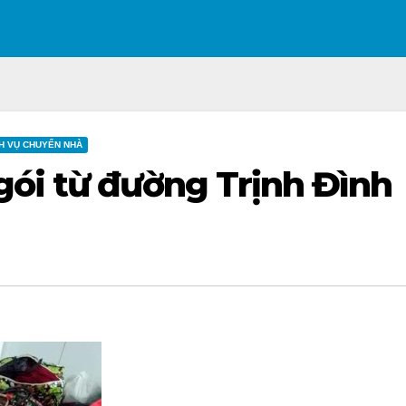
H VỤ CHUYỂN NHÀ
gói từ đường Trịnh Đình