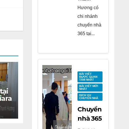
Hương có
chi nhánh
chuyển nhà
365 tại...
BÀI VIẾT
ĐƯỢC QUAN
TÂM NHẤT
BÀI VIẾT MỚI
tại
NHẤT
DỊCH VỤ
iara
CHUYỂN NHÀ
Chuyển
nhà 365
tại