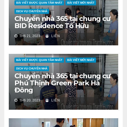
BÀI VIẾT ĐƯỢC QUAN TÂM NHẤT
BÀI VIẾT MỚI NHẤT
DỊCH VỤ CHUYỂN NHÀ
Chuyển nhà 365 tại chung cư
BID Residence Tố Hữu
TH6 21, 2023
LIÊN
BÀI VIẾT ĐƯỢC QUAN TÂM NHẤT
BÀI VIẾT MỚI NHẤT
DỊCH VỤ CHUYỂN NHÀ
Chuyển nhà 365 tại chung cư
Phú Thịnh Green Park Hà
Đông
TH6 20, 2023
LIÊN