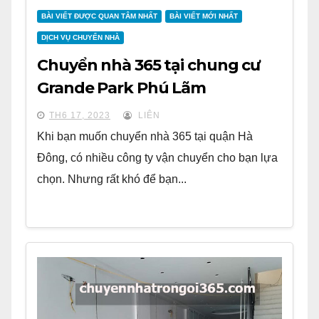
BÀI VIẾT ĐƯỢC QUAN TÂM NHẤT
BÀI VIẾT MỚI NHẤT
DỊCH VỤ CHUYỂN NHÀ
Chuyển nhà 365 tại chung cư
Grande Park Phú Lãm
TH6 17, 2023
LIÊN
Khi bạn muốn chuyển nhà 365 tại quận Hà
Đông, có nhiều công ty vận chuyển cho bạn lựa
chọn. Nhưng rất khó để bạn...