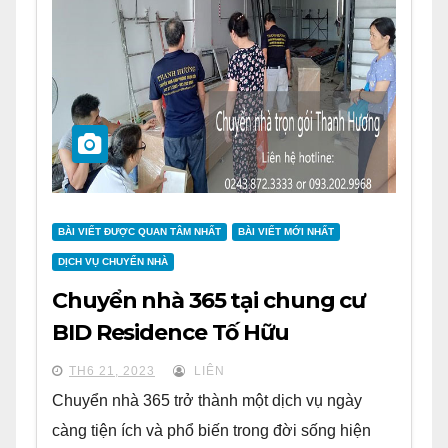
BÀI VIẾT ĐƯỢC QUAN TÂM NHẤT
BÀI VIẾT MỚI NHẤT
DỊCH VỤ CHUYỂN NHÀ
Chuyển nhà 365 tại chung cư
BID Residence Tố Hữu
TH6 21, 2023
LIÊN
Chuyển nhà 365 trở thành một dịch vụ ngày
càng tiện ích và phổ biến trong đời sống hiện