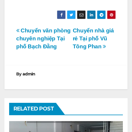
Điều
Chuyển văn phòng
Chuyển nhà giá
chuyên nghiệp Tại
rẻ Tại phố Vũ
hướng
phố Bạch Đằng
Tông Phan
bài
viết
By
admin
RELATED POST