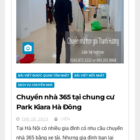
BÀI VIẾT ĐƯỢC QUAN TÂM NHẤT
BÀI VIẾT MỚI NHẤT
DỊCH VỤ CHUYỂN NHÀ
Chuyển nhà 365 tại chung cư
Park Kiara Hà Đông
TH6 19, 2023
LIÊN
Tại Hà Nội có nhiều gia đình có nhu cầu chuyển
nhà 365 bằng xe tải. Nhưng gia đình bạn lại