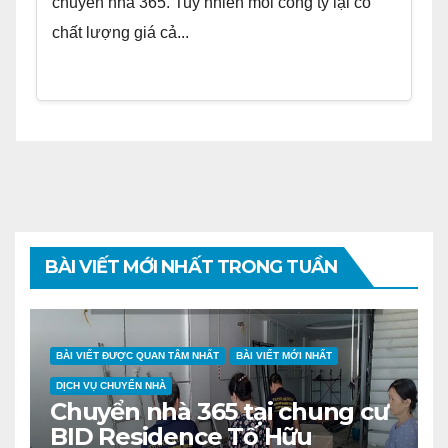
chuyển nhà 365. Tuy nhiên mỗi công ty lại có
chất lượng giá cả...
BÀI VIẾT MỚI NHẤT TRONG TUẦN
BÀI VIẾT ĐƯỢC QUAN TÂM NHẤT
BÀI VIẾT MỚI NHẤT
DỊCH VỤ CHUYỂN NHÀ
Chuyển nhà 365 tại chung cư
BID Residence Tố Hữu