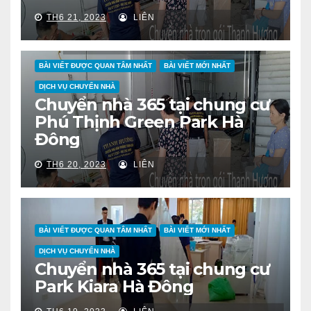
TH6 21, 2023
LIÊN
BÀI VIẾT ĐƯỢC QUAN TÂM NHẤT
BÀI VIẾT MỚI NHẤT
DỊCH VỤ CHUYỂN NHÀ
Chuyển nhà 365 tại chung cư
Phú Thịnh Green Park Hà
Đông
TH6 20, 2023
LIÊN
BÀI VIẾT ĐƯỢC QUAN TÂM NHẤT
BÀI VIẾT MỚI NHẤT
DỊCH VỤ CHUYỂN NHÀ
Chuyển nhà 365 tại chung cư
Park Kiara Hà Đông