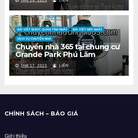
TH6 19, 2023
LIÊN
BÀI VIẾT ĐƯỢC QUAN TÂM NHẤT
BÀI VIẾT MỚI NHẤT
DỊCH VỤ CHUYỂN NHÀ
Chuyển nhà 365 tại chung cư
Grande Park Phú Lãm
TH6 17, 2023
LIÊN
CHÍNH SÁCH – BÁO GIÁ
Giới thiệu