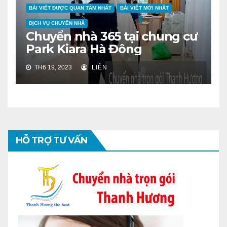
BÀI VIẾT ĐƯỢC QUAN TÂM NHẤT
BÀI VIẾT MỚI NHẤT
DỊCH VỤ CHUYỂN NHÀ
Chuyển nhà 365 tại chung cư
Park Kiara Hà Đông
TH6 19, 2023
LIÊN
HỖ TRỢ TƯ VẤN