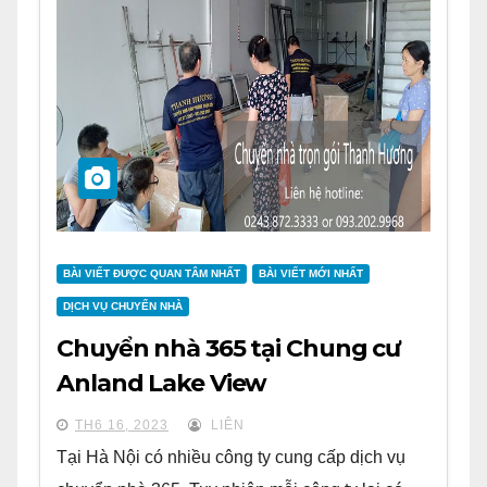
BÀI VIẾT ĐƯỢC QUAN TÂM NHẤT
BÀI VIẾT MỚI NHẤT
DỊCH VỤ CHUYỂN NHÀ
Chuyển nhà 365 tại Chung cư
Anland Lake View
TH6 16, 2023
LIÊN
Tại Hà Nội có nhiều công ty cung cấp dịch vụ