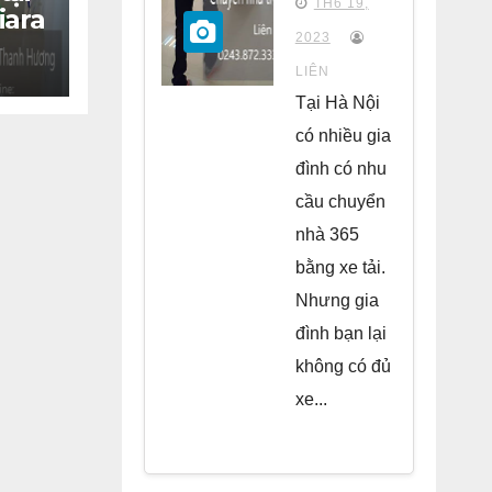
TH6 19,
iara
chung
2023
cư Park
LIÊN
Kiara Hà
Tại Hà Nội
Đông
có nhiều gia
đình có nhu
cầu chuyển
nhà 365
bằng xe tải.
Nhưng gia
đình bạn lại
không có đủ
xe...