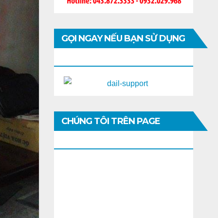
GỌI NGAY NẾU BẠN SỬ DỤNG
DI ĐỘNG
CHÚNG TÔI TRÊN PAGE
FACEBOOK