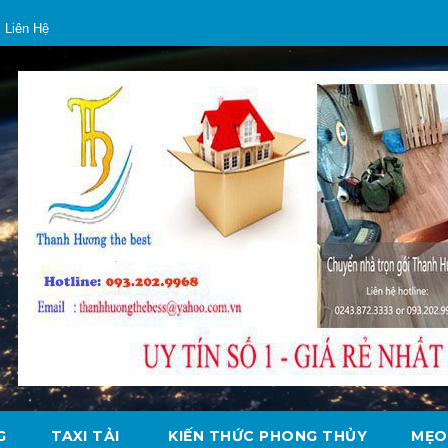
Liên Hệ
G
TAXI TẢI
KIẾN THỨC PHONG THỦY
MẸO