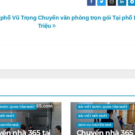
 phố Vũ Trọng
Chuyển văn phòng trọn gói Tại phố
Triệu
T ĐƯỢC QUAN TÂM NHẤT
BÀI VIẾT ĐƯỢC QUAN TÂM NHẤT
 MỚI NHẤT
BÀI VIẾT MỚI NHẤT
 CHUYỂN NHÀ
DỊCH VỤ CHUYỂN NHÀ
ển nhà 365 tại
Chuyển nhà 365 