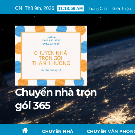
Skip
CN. Th8 9th, 2026
11:18:58 AM
Trang Chủ
Giới Thiệu
to
content
Chuyển nhà trọn
gói 365
CHUYỂN NHÀ
CHUYỂN VĂN PHÒN