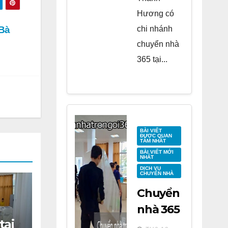
Hương có
chi nhánh
 Bà
chuyển nhà
365 tại...
BÀI VIẾT
ĐƯỢC QUAN
TÂM NHẤT
BÀI VIẾT MỚI
NHẤT
DỊCH VỤ
CHUYỂN NHÀ
Chuyển
nhà 365
tại
tại