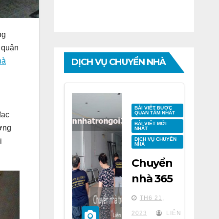
ng
g quận
hà
DỊCH VỤ CHUYỂN NHÀ
BÀI VIẾT ĐƯỢC
QUAN TÂM NHẤT
đạc
BÀI VIẾT MỚI
ương
NHẤT
DỊCH VỤ CHUYỂN
i
NHÀ
Chuyển
nhà 365
tại chung
TH6 21,
cư BID
2023
LIÊN