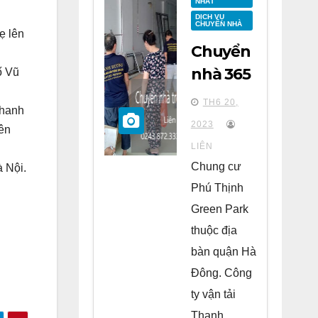
NHẤT
DỊCH VỤ
CHUYỂN NHÀ
ẹ lên
Chuyển
nhà 365
ố Vũ
tại
TH6 20,
Thanh
chung
2023
lên
cư Phú
LIÊN
Thịnh
Chung cư
 Nội.
Green
Phú Thịnh
Park Hà
Green Park
Đông
thuộc địa
bàn quận Hà
Đông. Công
ty vận tải
Thanh