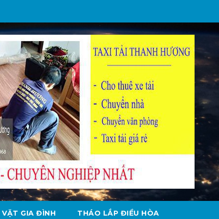
 VẶT GIA ĐÌNH
THÁO LẮP ĐIỀU HÒA