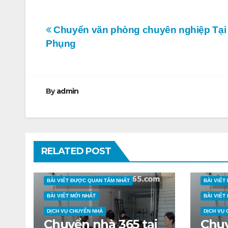
Điều
Chuyển văn phòng chuyên nghiệp Tại
Phụng
hướng
bài
viết
By
admin
RELATED POST
BÀI VIẾT ĐƯỢC QUAN TÂM NHẤT
BÀI VIẾ
BÀI VIẾT MỚI NHẤT
BÀI VIẾT
DỊCH VỤ CHUYỂN NHÀ
DỊCH VỤ
Chuyển nhà 365 tại
Chuy