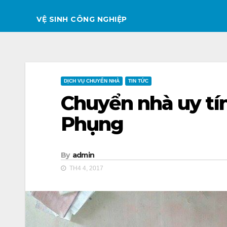
VỆ SINH CÔNG NGHIỆP
DỊCH VỤ CHUYỂN NHÀ
TIN TỨC
Chuyển nhà uy tí
Phụng
By
admin
TH4 4, 2017