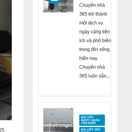
Residence
Chuyển nhà
Tố Hữu
365 trở thành
một dịch vụ
ngày càng tiện
ích và phổ biến
trong đời sống
hiện nay.
Chuyển nhà
365 luôn sẵn...
BÀI VIẾT
ĐƯỢC QUAN
TÂM NHẤT
25
BÀI VIẾT MỚI