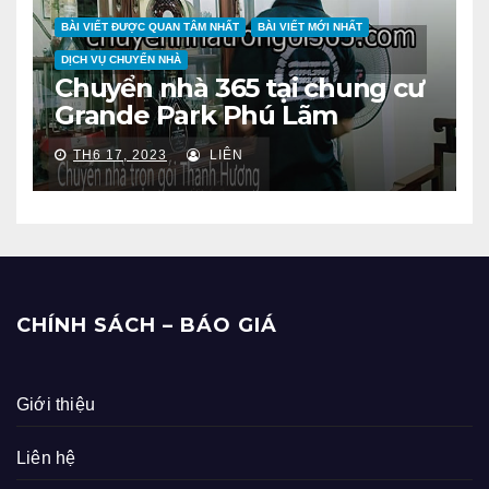
BÀI VIẾT ĐƯỢC QUAN TÂM NHẤT
BÀI VIẾT MỚI NHẤT
DỊCH VỤ CHUYỂN NHÀ
Chuyển nhà 365 tại chung cư
Grande Park Phú Lãm
TH6 17, 2023
LIÊN
CHÍNH SÁCH – BÁO GIÁ
Giới thiệu
Liên hệ