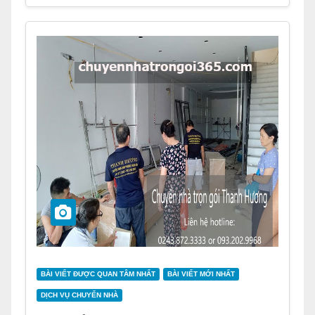
BÀI VIẾT ĐƯỢC QUAN TÂM NHẤT
BÀI VIẾT MỚI NHẤT
DỊCH VỤ CHUYỂN NHÀ