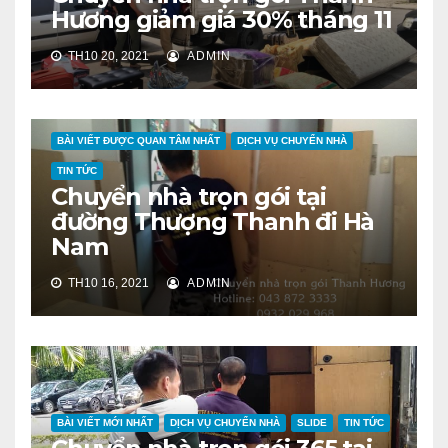
Hương giảm giá 30% tháng 11
TH10 20, 2021
ADMIN
BÀI VIẾT ĐƯỢC QUAN TÂM NHẤT
DỊCH VỤ CHUYỂN NHÀ
TIN TỨC
Chuyển nhà trọn gói tại
đường Thượng Thanh đi Hà
Nam
TH10 16, 2021
ADMIN
BÀI VIẾT MỚI NHẤT
DỊCH VỤ CHUYỂN NHÀ
SLIDE
TIN TỨC