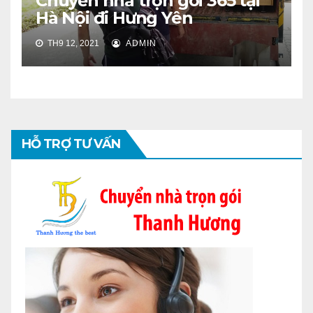
Chuyển nhà trọn gói 365 tại
Hà Nội đi Hưng Yên
TH9 12, 2021
ADMIN
HỖ TRỢ TƯ VẤN