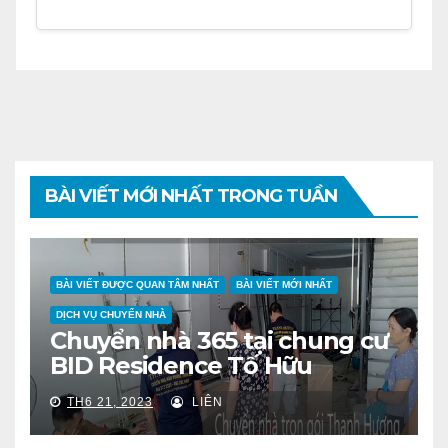
BÀI VIẾT MỚI NHẤT TRONG TUẦN
BÀI VIẾT ĐƯỢC QUAN TÂM NHẤT
BÀI VIẾT MỚI NHẤT
DỊCH VỤ CHUYỂN NHÀ
Chuyển nhà 365 tại chung cư
BID Residence Tố Hữu
TH6 21, 2023
LIÊN