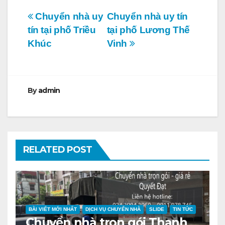
Điều
Chuyển nhà uy
Chuyển nhà uy tín
tín tại phố Triều
tại phố Lương Thế
hướng
Khúc
Vinh
bài
viết
By
admin
RELATED POST
BÀI VIẾT MỚI NHẤT
DỊCH VỤ CHUYỂN NHÀ
SLIDE
TIN TỨC
Chuyển nhà trọn gói Thanh