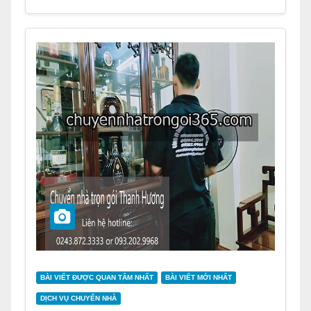
BÀI VIẾT ĐƯỢC QUAN TÂM NHẤT
BÀI VIẾT MỚI NHẤT
DỊCH VỤ CHUYỂN NHÀ