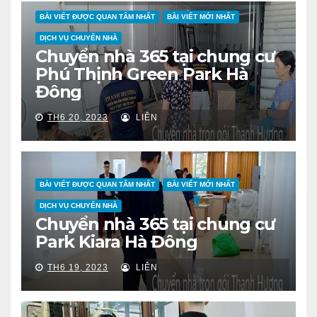
BÀI VIẾT ĐƯỢC QUAN TÂM NHẤT
BÀI VIẾT MỚI NHẤT
DỊCH VỤ CHUYỂN NHÀ
Chuyển nhà 365 tại chung cư
Phú Thịnh Green Park Hà
Đông
TH6 20, 2023
LIÊN
BÀI VIẾT ĐƯỢC QUAN TÂM NHẤT
BÀI VIẾT MỚI NHẤT
DỊCH VỤ CHUYỂN NHÀ
Chuyển nhà 365 tại chung cư
Park Kiara Hà Đông
TH6 19, 2023
LIÊN