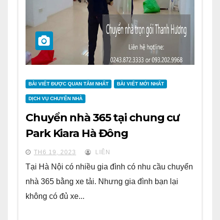
BÀI VIẾT ĐƯỢC QUAN TÂM NHẤT
BÀI VIẾT MỚI NHẤT
DỊCH VỤ CHUYỂN NHÀ
Chuyển nhà 365 tại chung cư
Park Kiara Hà Đông
TH6 19, 2023
LIÊN
Tại Hà Nội có nhiều gia đình có nhu cầu chuyển
nhà 365 bằng xe tải. Nhưng gia đình bạn lại
không có đủ xe...