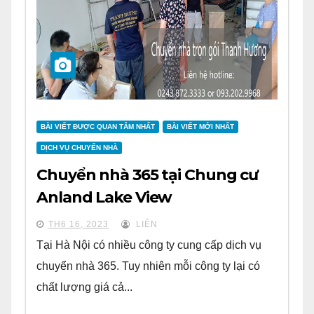
BÀI VIẾT ĐƯỢC QUAN TÂM NHẤT
BÀI VIẾT MỚI NHẤT
DỊCH VỤ CHUYỂN NHÀ
Chuyển nhà 365 tại Chung cư
Anland Lake View
TH6 16, 2023
LIÊN
Tại Hà Nội có nhiều công ty cung cấp dịch vụ
chuyển nhà 365. Tuy nhiên mỗi công ty lại có
chất lượng giá cả...