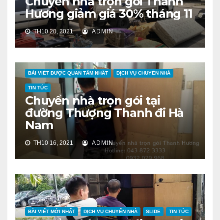
Chuyển nhà trọn gói Thanh
Hương giảm giá 30% tháng 11
TH10 20, 2021
ADMIN
BÀI VIẾT ĐƯỢC QUAN TÂM NHẤT
DỊCH VỤ CHUYỂN NHÀ
TIN TỨC
Chuyển nhà trọn gói tại
đường Thượng Thanh đi Hà
Nam
TH10 16, 2021
ADMIN
BÀI VIẾT MỚI NHẤT
DỊCH VỤ CHUYỂN NHÀ
SLIDE
TIN TỨC