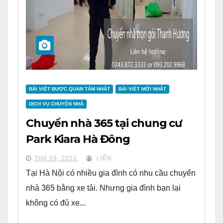
BÀI VIẾT ĐƯỢC QUAN TÂM NHẤT
BÀI VIẾT MỚI NHẤT
DỊCH VỤ CHUYỂN NHÀ
Chuyển nhà 365 tại chung cư
Park Kiara Hà Đông
TH6 19, 2023
LIÊN
Tại Hà Nội có nhiều gia đình có nhu cầu chuyển
nhà 365 bằng xe tải. Nhưng gia đình bạn lại
không có đủ xe...