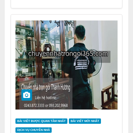
BÀI VIẾT ĐƯỢC QUAN TÂM NHẤT
BÀI VIẾT MỚI NHẤT
DỊCH VỤ CHUYỂN NHÀ