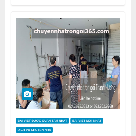
BÀI VIẾT ĐƯỢC QUAN TÂM NHẤT
BÀI VIẾT MỚI NHẤT
DỊCH VỤ CHUYỂN NHÀ