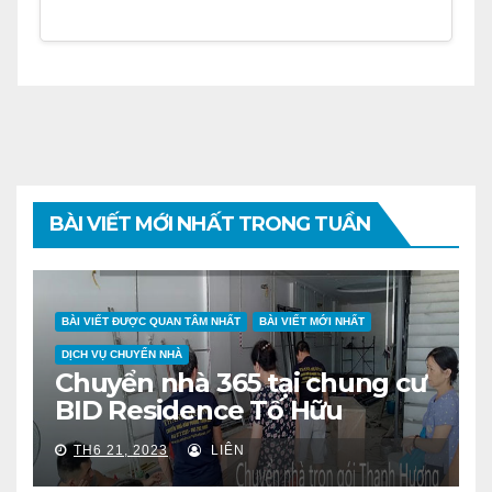
BÀI VIẾT MỚI NHẤT TRONG TUẦN
BÀI VIẾT ĐƯỢC QUAN TÂM NHẤT
BÀI VIẾT MỚI NHẤT
DỊCH VỤ CHUYỂN NHÀ
Chuyển nhà 365 tại chung cư
BID Residence Tố Hữu
TH6 21, 2023
LIÊN