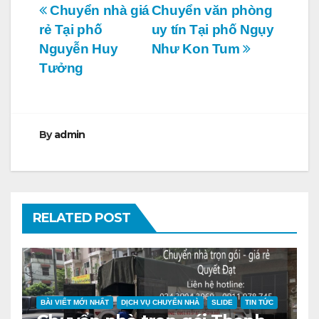
Điều
Chuyển nhà giá
Chuyển văn phòng
rẻ Tại phố
uy tín Tại phố Ngụy
hướng
Nguyễn Huy
Như Kon Tum
bài
Tưởng
viết
By
admin
RELATED POST
BÀI VIẾT MỚI NHẤT
DỊCH VỤ CHUYỂN NHÀ
SLIDE
TIN TỨC