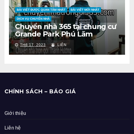
BÀI VIẾT ĐƯỢC QUAN TÂM NHẤT
BÀI VIẾT MỚI NHẤT
DỊCH VỤ CHUYỂN NHÀ
Chuyển nhà 365 tại chung cư
Grande Park Phú Lãm
TH6 17, 2023
LIÊN
CHÍNH SÁCH – BÁO GIÁ
Giới thiệu
Liên hệ