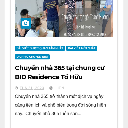
BÀI VIẾT ĐƯỢC QUAN TÂM NHẤT
BÀI VIẾT MỚI NHẤT
DỊCH VỤ CHUYỂN NHÀ
Chuyển nhà 365 tại chung cư
BID Residence Tố Hữu
TH6 21, 2023
LIÊN
Chuyển nhà 365 trở thành một dịch vụ ngày
càng tiện ích và phổ biến trong đời sống hiện
nay. Chuyển nhà 365 luôn sẵn...