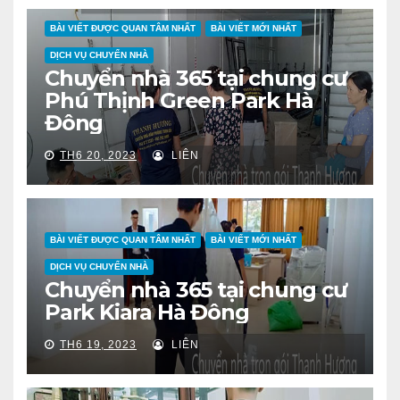
BÀI VIẾT ĐƯỢC QUAN TÂM NHẤT
BÀI VIẾT MỚI NHẤT
DỊCH VỤ CHUYỂN NHÀ
Chuyển nhà 365 tại chung cư
Phú Thịnh Green Park Hà
Đông
TH6 20, 2023
LIÊN
BÀI VIẾT ĐƯỢC QUAN TÂM NHẤT
BÀI VIẾT MỚI NHẤT
DỊCH VỤ CHUYỂN NHÀ
Chuyển nhà 365 tại chung cư
Park Kiara Hà Đông
TH6 19, 2023
LIÊN