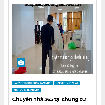
BÀI VIẾT ĐƯỢC QUAN TÂM NHẤT
BÀI VIẾT MỚI NHẤT
DỊCH VỤ CHUYỂN NHÀ
Chuyển nhà 365 tại chung cư