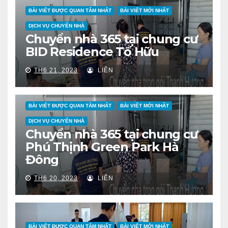
BÀI VIẾT ĐƯỢC QUAN TÂM NHẤT
BÀI VIẾT MỚI NHẤT
DỊCH VỤ CHUYỂN NHÀ
Chuyển nhà 365 tại chung cư
BID Residence Tố Hữu
TH6 21, 2023
LIÊN
BÀI VIẾT ĐƯỢC QUAN TÂM NHẤT
BÀI VIẾT MỚI NHẤT
DỊCH VỤ CHUYỂN NHÀ
Chuyển nhà 365 tại chung cư
Phú Thịnh Green Park Hà
Đông
TH6 20, 2023
LIÊN
BÀI VIẾT ĐƯỢC QUAN TÂM NHẤT
BÀI VIẾT MỚI NHẤT