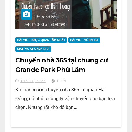
BÀI VIẾT ĐƯỢC QUAN TÂM NHẤT
BÀI VIẾT MỚI NHẤT
DỊCH VỤ CHUYỂN NHÀ
Chuyển nhà 365 tại chung cư
Grande Park Phú Lãm
TH6 17, 2023
LIÊN
Khi bạn muốn chuyển nhà 365 tại quận Hà
Đông, có nhiều công ty vận chuyển cho bạn lựa
chọn. Nhưng rất khó để bạn...