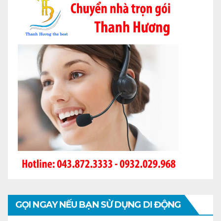
GỌI NGAY NẾU BẠN SỬ DỤNG DI ĐỘNG