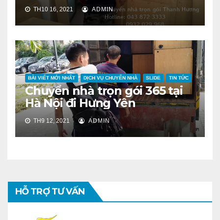
TH10 16, 2021
ADMIN
BÀI VIẾT MỚI NHẤT
DỊCH VỤ CHUYỂN NHÀ
SLIDE
TIN TỨC
Chuyển nhà trọn gói 365 tại
Hà Nội đi Hưng Yên
TH9 12, 2021
ADMIN
HỖ TRỢ TƯ VẤN