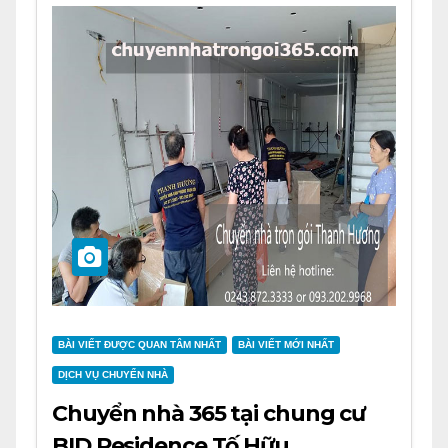
BÀI VIẾT ĐƯỢC QUAN TÂM NHẤT
BÀI VIẾT MỚI NHẤT
DỊCH VỤ CHUYỂN NHÀ
Chuyển nhà 365 tại chung cư
BID Residence Tố Hữu