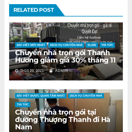
RELATED POST
BÀI VIẾT MỚI NHẤT
DỊCH VỤ CHUYỂN NHÀ
SLIDE
TIN TỨC
Chuyển nhà trọn gói Thanh
Hương giảm giá 30% tháng 11
TH10 20, 2021
ADMIN
BÀI VIẾT ĐƯỢC QUAN TÂM NHẤT
DỊCH VỤ CHUYỂN NHÀ
TIN TỨC
Chuyển nhà trọn gói tại
đường Thượng Thanh đi Hà
Nam