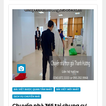
BÀI VIẾT ĐƯỢC QUAN TÂM NHẤT
BÀI VIẾT MỚI NHẤT
DỊCH VỤ CHUYỂN NHÀ
Chuyển nhà 365 tại chung cư