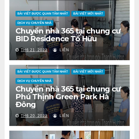
BÀI VIẾT ĐƯỢC QUAN TÂM NHẤT
BÀI VIẾT MỚI NHẤT
DỊCH VỤ CHUYỂN NHÀ
Chuyển nhà 365 tại chung cư
BID Residence Tố Hữu
TH6 21, 2023
LIÊN
BÀI VIẾT ĐƯỢC QUAN TÂM NHẤT
BÀI VIẾT MỚI NHẤT
DỊCH VỤ CHUYỂN NHÀ
Chuyển nhà 365 tại chung cư
Phú Thịnh Green Park Hà
Đông
TH6 20, 2023
LIÊN