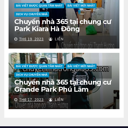
BÀI VIẾT ĐƯỢC QUAN TÂM NHẤT
BÀI VIẾT MỚI NHẤT
DỊCH VỤ CHUYỂN NHÀ
Chuyển nhà 365 tại chung cư
Park Kiara Hà Đông
TH6 19, 2023
LIÊN
BÀI VIẾT ĐƯỢC QUAN TÂM NHẤT
BÀI VIẾT MỚI NHẤT
DỊCH VỤ CHUYỂN NHÀ
Chuyển nhà 365 tại chung cư
Grande Park Phú Lãm
TH6 17, 2023
LIÊN