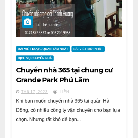
BÀI VIẾT ĐƯỢC QUAN TÂM NHẤT
BÀI VIẾT MỚI NHẤT
DỊCH VỤ CHUYỂN NHÀ
Chuyển nhà 365 tại chung cư
Grande Park Phú Lãm
TH6 17, 2023
LIÊN
Khi bạn muốn chuyển nhà 365 tại quận Hà
Đông, có nhiều công ty vận chuyển cho bạn lựa
chọn. Nhưng rất khó để bạn...