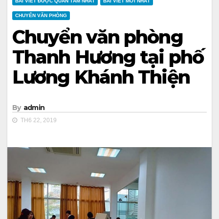
BÀI VIẾT ĐƯỢC QUAN TÂM NHẤT
BÀI VIẾT MỚI NHẤT
CHUYỂN VĂN PHÒNG
Chuyển văn phòng
Thanh Hương tại phố
Lương Khánh Thiện
By
admin
TH6 22, 2019