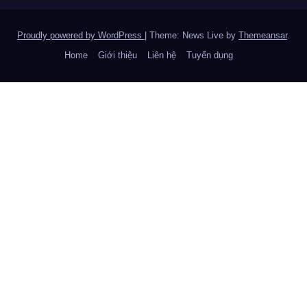
Proudly powered by WordPress
|
Theme: News Live by
Themeansar
.
Home
Giới thiệu
Liên hệ
Tuyển dụng