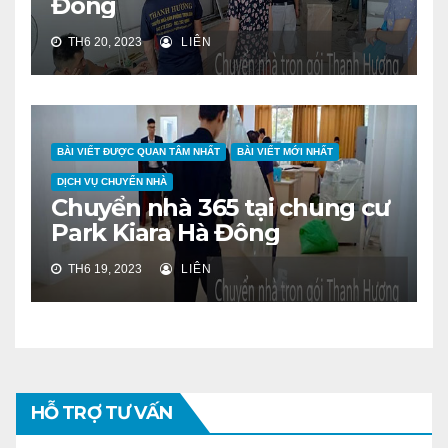
Đông
TH6 20, 2023
LIÊN
BÀI VIẾT ĐƯỢC QUAN TÂM NHẤT
BÀI VIẾT MỚI NHẤT
DỊCH VỤ CHUYỂN NHÀ
Chuyển nhà 365 tại chung cư
Park Kiara Hà Đông
TH6 19, 2023
LIÊN
HỖ TRỢ TƯ VẤN