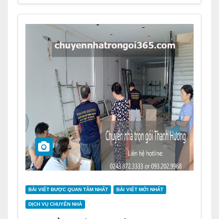
BÀI VIẾT ĐƯỢC QUAN TÂM NHẤT
BÀI VIẾT MỚI NHẤT
DỊCH VỤ CHUYỂN NHÀ