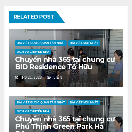
RELATED POST
BÀI VIẾT ĐƯỢC QUAN TÂM NHẤT
BÀI VIẾT MỚI NHẤT
DỊCH VỤ CHUYỂN NHÀ
Chuyển nhà 365 tại chung cư
BID Residence Tố Hữu
TH6 21, 2023
LIÊN
BÀI VIẾT ĐƯỢC QUAN TÂM NHẤT
BÀI VIẾT MỚI NHẤT
DỊCH VỤ CHUYỂN NHÀ
Chuyển nhà 365 tại chung cư
Phú Thịnh Green Park Hà