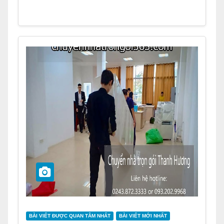
BÀI VIẾT ĐƯỢC QUAN TÂM NHẤT
BÀI VIẾT MỚI NHẤT