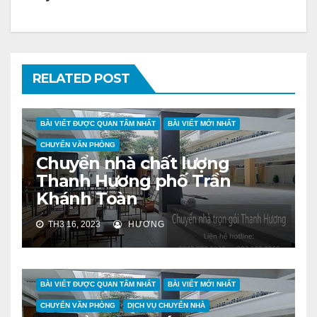
RELATED POST
BÀI VIẾT ĐƯỢC QUAN TÂM NHẤT
BÀI VIẾT MỚI NHẤT
CHUYỂN VĂN PHÒNG
Chuyển nhà chất lượng
Thanh Hương phố Trần
Khánh Toàn
TH3 16, 2023
HƯƠNG
BÀI VIẾT ĐƯỢC QUAN TÂM NHẤT
BÀI VIẾT MỚI NHẤT
CHUYỂN VĂN PHÒNG
DỊCH VỤ CHUYỂN NHÀ