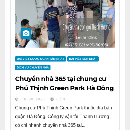
BÀI VIẾT ĐƯỢC QUAN TÂM NHẤT
BÀI VIẾT MỚI NHẤT
DỊCH VỤ CHUYỂN NHÀ
Chuyển nhà 365 tại chung cư
Phú Thịnh Green Park Hà Đông
TH6 20, 2023
LIÊN
Chung cư Phú Thịnh Green Park thuộc địa bàn
quận Hà Đông. Công ty vận tải Thanh Hương
có chi nhánh chuyển nhà 365 tại...