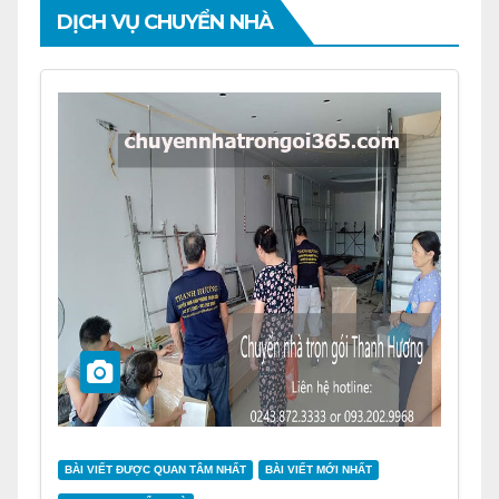
DỊCH VỤ CHUYỂN NHÀ
BÀI VIẾT ĐƯỢC QUAN TÂM NHẤT
BÀI VIẾT MỚI NHẤT