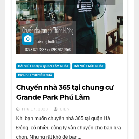
BÀI VIẾT ĐƯỢC QUAN TÂM NHẤT
BÀI VIẾT MỚI NHẤT
DỊCH VỤ CHUYỂN NHÀ
Chuyển nhà 365 tại chung cư
Grande Park Phú Lãm
TH6 17, 2023
LIÊN
Khi bạn muốn chuyển nhà 365 tại quận Hà
Đông, có nhiều công ty vận chuyển cho bạn lựa
chọn. Nhưng rất khó để bạn...