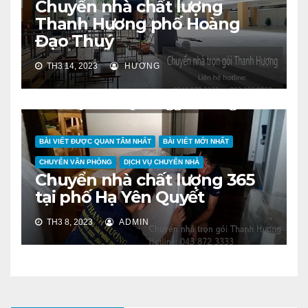
Chuyển nhà chất lượng
Thanh Hương phố Hoàng
Đạo Thuý
TH3 14, 2023
HƯƠNG
BÀI VIẾT ĐƯỢC QUAN TÂM NHẤT
BÀI VIẾT MỚI NHẤT
CHUYỂN VĂN PHÒNG
DỊCH VỤ CHUYỂN NHÀ
Chuyển nhà chất lượng 365
tại phố Hạ Yên Quyết
TH3 8, 2023
ADMIN