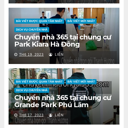
BÀI VIẾT ĐƯỢC QUAN TÂM NHẤT
BÀI VIẾT MỚI NHẤT
DỊCH VỤ CHUYỂN NHÀ
Chuyển nhà 365 tại chung cư
Park Kiara Hà Đông
TH6 19, 2023
LIÊN
BÀI VIẾT ĐƯỢC QUAN TÂM NHẤT
BÀI VIẾT MỚI NHẤT
DỊCH VỤ CHUYỂN NHÀ
Chuyển nhà 365 tại chung cư
Grande Park Phú Lãm
TH6 17, 2023
LIÊN