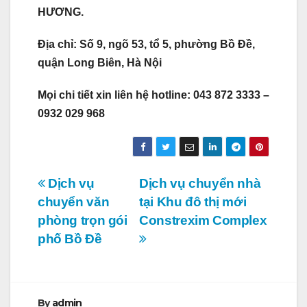
HƯƠNG.
Địa chỉ: Số 9, ngõ 53, tổ 5, phường Bồ Đề,
quận Long Biên, Hà Nội
Mọi chi tiết xin liên hệ hotline: 043 872 3333 –
0932 029 968
Điều
Dịch vụ
Dịch vụ chuyển nhà
chuyển văn
tại Khu đô thị mới
hướng
phòng trọn gói
Constrexim Complex
bài
phố Bồ Đề
viết
By
admin