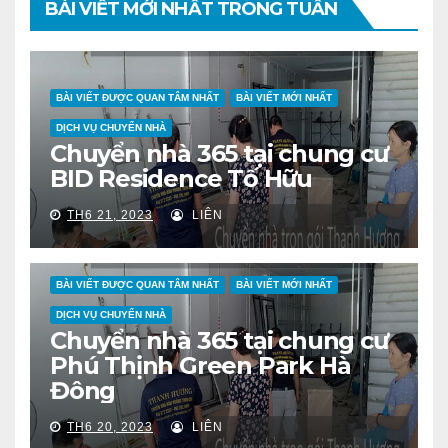
BÀI VIẾT MỚI NHẤT TRONG TUẦN
BÀI VIẾT ĐƯỢC QUAN TÂM NHẤT
BÀI VIẾT MỚI NHẤT
DỊCH VỤ CHUYỂN NHÀ
Chuyển nhà 365 tại chung cư
BID Residence Tố Hữu
TH6 21, 2023
LIÊN
BÀI VIẾT ĐƯỢC QUAN TÂM NHẤT
BÀI VIẾT MỚI NHẤT
DỊCH VỤ CHUYỂN NHÀ
Chuyển nhà 365 tại chung cư
Phú Thịnh Green Park Hà
Đông
TH6 20, 2023
LIÊN