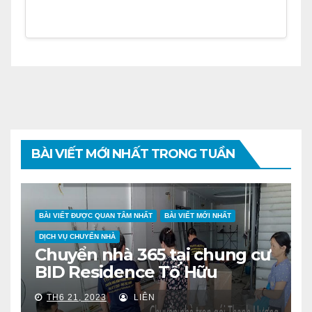
BÀI VIẾT MỚI NHẤT TRONG TUẦN
BÀI VIẾT ĐƯỢC QUAN TÂM NHẤT
BÀI VIẾT MỚI NHẤT
DỊCH VỤ CHUYỂN NHÀ
Chuyển nhà 365 tại chung cư
BID Residence Tố Hữu
TH6 21, 2023
LIÊN