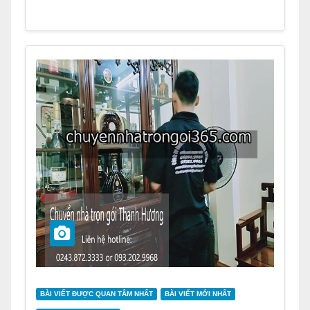
BÀI VIẾT ĐƯỢC QUAN TÂM NHẤT
BÀI VIẾT MỚI NHẤT