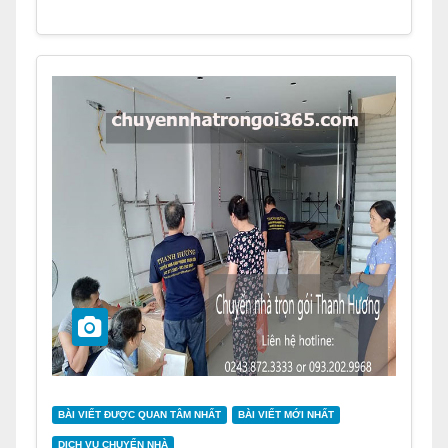
BÀI VIẾT ĐƯỢC QUAN TÂM NHẤT
BÀI VIẾT MỚI NHẤT
DỊCH VỤ CHUYỂN NHÀ