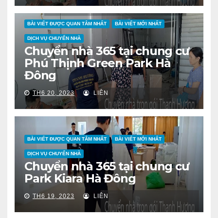
BÀI VIẾT ĐƯỢC QUAN TÂM NHẤT
BÀI VIẾT MỚI NHẤT
DỊCH VỤ CHUYỂN NHÀ
Chuyển nhà 365 tại chung cư
Phú Thịnh Green Park Hà
Đông
TH6 20, 2023
LIÊN
BÀI VIẾT ĐƯỢC QUAN TÂM NHẤT
BÀI VIẾT MỚI NHẤT
DỊCH VỤ CHUYỂN NHÀ
Chuyển nhà 365 tại chung cư
Park Kiara Hà Đông
TH6 19, 2023
LIÊN