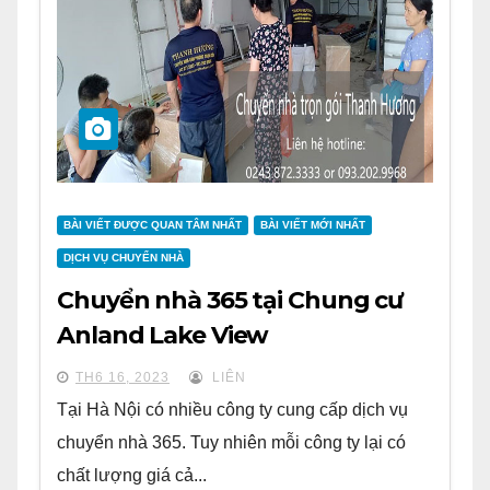
BÀI VIẾT ĐƯỢC QUAN TÂM NHẤT
BÀI VIẾT MỚI NHẤT
DỊCH VỤ CHUYỂN NHÀ
Chuyển nhà 365 tại Chung cư
Anland Lake View
TH6 16, 2023
LIÊN
Tại Hà Nội có nhiều công ty cung cấp dịch vụ
chuyển nhà 365. Tuy nhiên mỗi công ty lại có
chất lượng giá cả...