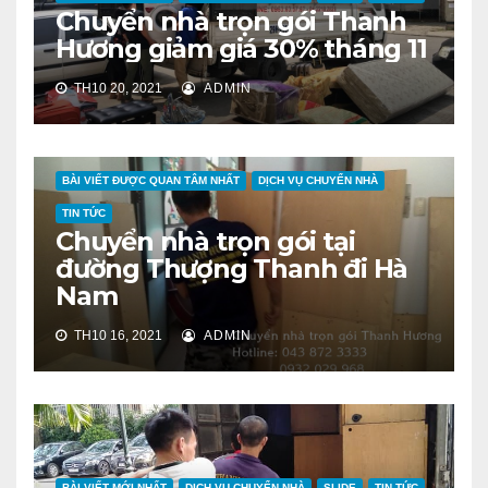
Chuyển nhà trọn gói Thanh
Hương giảm giá 30% tháng 11
TH10 20, 2021
ADMIN
BÀI VIẾT ĐƯỢC QUAN TÂM NHẤT
DỊCH VỤ CHUYỂN NHÀ
TIN TỨC
Chuyển nhà trọn gói tại
đường Thượng Thanh đi Hà
Nam
TH10 16, 2021
ADMIN
BÀI VIẾT MỚI NHẤT
DỊCH VỤ CHUYỂN NHÀ
SLIDE
TIN TỨC