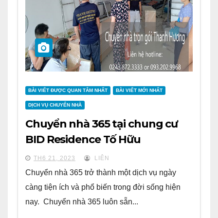
BÀI VIẾT ĐƯỢC QUAN TÂM NHẤT
BÀI VIẾT MỚI NHẤT
DỊCH VỤ CHUYỂN NHÀ
Chuyển nhà 365 tại chung cư
BID Residence Tố Hữu
TH6 21, 2023
LIÊN
Chuyển nhà 365 trở thành một dịch vụ ngày
càng tiện ích và phổ biến trong đời sống hiện
nay. Chuyển nhà 365 luôn sẵn...