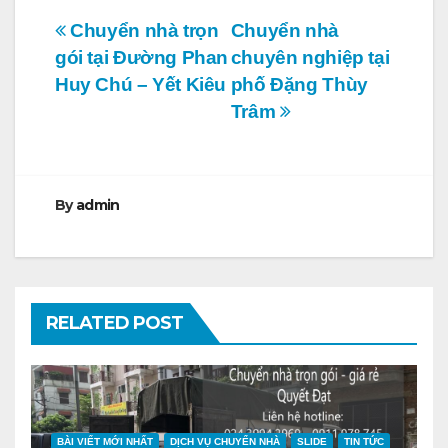
Điều
Chuyển nhà trọn
Chuyển nhà
gói tại Đường Phan
chuyên nghiệp tại
hướng
Huy Chú – Yết Kiêu
phố Đặng Thùy
bài
Trâm
viết
By
admin
RELATED POST
BÀI VIẾT MỚI NHẤT
DỊCH VỤ CHUYỂN NHÀ
SLIDE
TIN TỨC