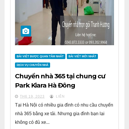
BÀI VIẾT ĐƯỢC QUAN TÂM NHẤT
BÀI VIẾT MỚI NHẤT
DỊCH VỤ CHUYỂN NHÀ
Chuyển nhà 365 tại chung cư
Park Kiara Hà Đông
TH6 19, 2023
LIÊN
Tại Hà Nội có nhiều gia đình có nhu cầu chuyển
nhà 365 bằng xe tải. Nhưng gia đình bạn lại
không có đủ xe...