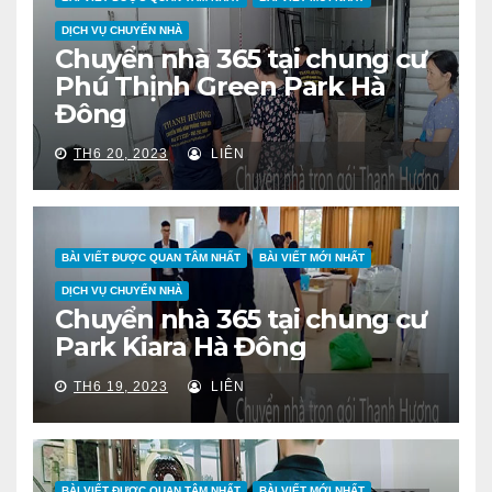
DỊCH VỤ CHUYỂN NHÀ
Chuyển nhà 365 tại chung cư
Phú Thịnh Green Park Hà
Đông
TH6 20, 2023
LIÊN
BÀI VIẾT ĐƯỢC QUAN TÂM NHẤT
BÀI VIẾT MỚI NHẤT
DỊCH VỤ CHUYỂN NHÀ
Chuyển nhà 365 tại chung cư
Park Kiara Hà Đông
TH6 19, 2023
LIÊN
BÀI VIẾT ĐƯỢC QUAN TÂM NHẤT
BÀI VIẾT MỚI NHẤT