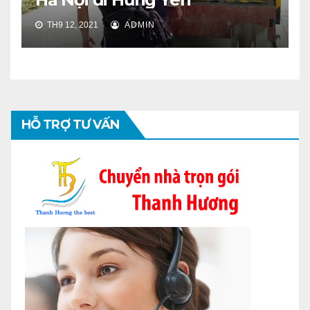
TH9 12, 2021
ADMIN
HỖ TRỢ TƯ VẤN