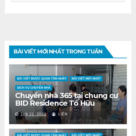
BÀI VIẾT MỚI NHẤT TRONG TUẦN
BÀI VIẾT ĐƯỢC QUAN TÂM NHẤT
BÀI VIẾT MỚI NHẤT
DỊCH VỤ CHUYỂN NHÀ
Chuyển nhà 365 tại chung cư
BID Residence Tố Hữu
TH6 21, 2023
LIÊN
BÀI VIẾT ĐƯỢC QUAN TÂM NHẤT
BÀI VIẾT MỚI NHẤT