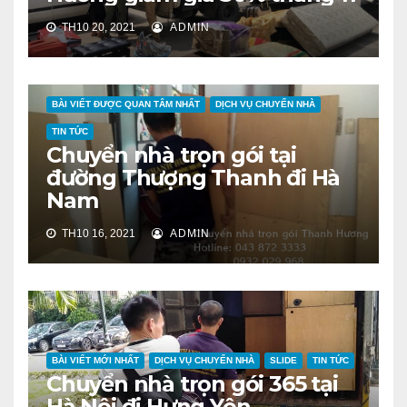
TH10 20, 2021
ADMIN
BÀI VIẾT ĐƯỢC QUAN TÂM NHẤT
DỊCH VỤ CHUYỂN NHÀ
TIN TỨC
Chuyển nhà trọn gói tại
đường Thượng Thanh đi Hà
Nam
TH10 16, 2021
ADMIN
BÀI VIẾT MỚI NHẤT
DỊCH VỤ CHUYỂN NHÀ
SLIDE
TIN TỨC
Chuyển nhà trọn gói 365 tại
Hà Nội đi Hưng Yên