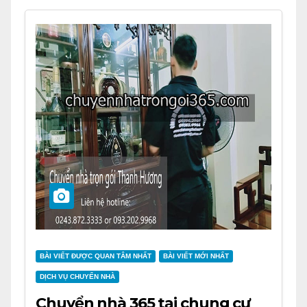
BÀI VIẾT ĐƯỢC QUAN TÂM NHẤT
BÀI VIẾT MỚI NHẤT
DỊCH VỤ CHUYỂN NHÀ
Chuyển nhà 365 tại chung cư