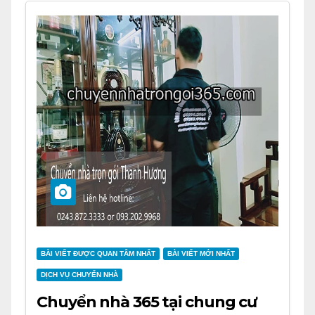
BÀI VIẾT ĐƯỢC QUAN TÂM NHẤT
BÀI VIẾT MỚI NHẤT
DỊCH VỤ CHUYỂN NHÀ
Chuyển nhà 365 tại chung cư