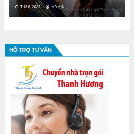
TH3 8, 2023
ADMIN
HỖ TRỢ TƯ VẤN