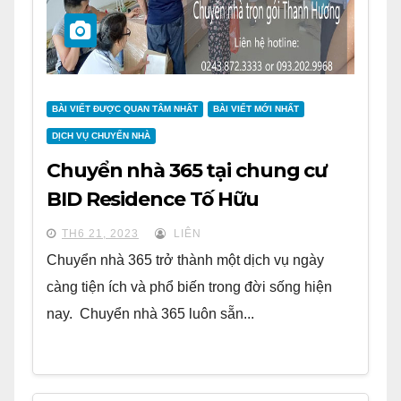
BÀI VIẾT ĐƯỢC QUAN TÂM NHẤT
BÀI VIẾT MỚI NHẤT
DỊCH VỤ CHUYỂN NHÀ
Chuyển nhà 365 tại chung cư
BID Residence Tố Hữu
TH6 21, 2023
LIÊN
Chuyển nhà 365 trở thành một dịch vụ ngày
càng tiện ích và phổ biến trong đời sống hiện
nay. Chuyển nhà 365 luôn sẵn...