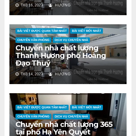
TH3 16, 2023
HƯƠNG
BÀI VIẾT ĐƯỢC QUAN TÂM NHẤT
BÀI VIẾT MỚI NHẤT
CHUYỂN VĂN PHÒNG
DỊCH VỤ CHUYỂN NHÀ
Chuyển nhà chất lượng
Thanh Hương phố Hoàng
Đạo Thuý
TH3 14, 2023
HƯƠNG
BÀI VIẾT ĐƯỢC QUAN TÂM NHẤT
BÀI VIẾT MỚI NHẤT
CHUYỂN VĂN PHÒNG
DỊCH VỤ CHUYỂN NHÀ
Chuyển nhà chất lượng 365
tại phố Hạ Yên Quyết