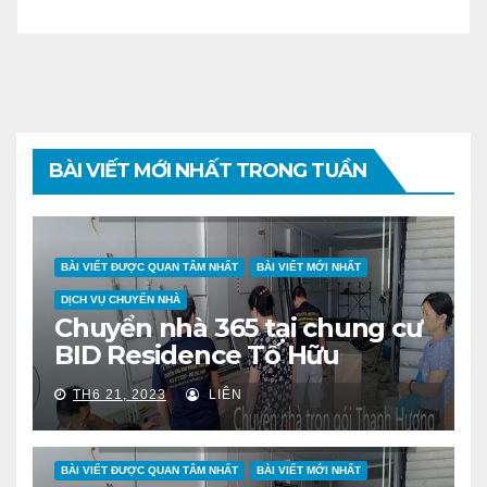
BÀI VIẾT MỚI NHẤT TRONG TUẦN
BÀI VIẾT ĐƯỢC QUAN TÂM NHẤT
BÀI VIẾT MỚI NHẤT
DỊCH VỤ CHUYỂN NHÀ
Chuyển nhà 365 tại chung cư
BID Residence Tố Hữu
TH6 21, 2023
LIÊN
BÀI VIẾT ĐƯỢC QUAN TÂM NHẤT
BÀI VIẾT MỚI NHẤT