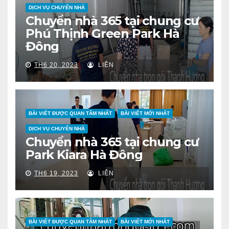
DỊCH VỤ CHUYỂN NHÀ
Chuyển nhà 365 tại chung cư
Phú Thịnh Green Park Hà
Đông
TH6 20, 2023
LIÊN
BÀI VIẾT ĐƯỢC QUAN TÂM NHẤT
BÀI VIẾT MỚI NHẤT
DỊCH VỤ CHUYỂN NHÀ
Chuyển nhà 365 tại chung cư
Park Kiara Hà Đông
TH6 19, 2023
LIÊN
BÀI VIẾT ĐƯỢC QUAN TÂM NHẤT
BÀI VIẾT MỚI NHẤT