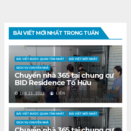
BÀI VIẾT MỚI NHẤT TRONG TUẦN
BÀI VIẾT ĐƯỢC QUAN TÂM NHẤT
BÀI VIẾT MỚI NHẤT
DỊCH VỤ CHUYỂN NHÀ
Chuyển nhà 365 tại chung cư
BID Residence Tố Hữu
TH6 21, 2023
LIÊN
BÀI VIẾT ĐƯỢC QUAN TÂM NHẤT
BÀI VIẾT MỚI NHẤT
DỊCH VỤ CHUYỂN NHÀ
Chuyển nhà 365 tại chung cư