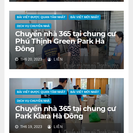
BÀI VIẾT ĐƯỢC QUAN TÂM NHẤT
BÀI VIẾT MỚI NHẤT
DỊCH VỤ CHUYỂN NHÀ
Chuyển nhà 365 tại chung cư
Phú Thịnh Green Park Hà
Đông
TH6 20, 2023
LIÊN
BÀI VIẾT ĐƯỢC QUAN TÂM NHẤT
BÀI VIẾT MỚI NHẤT
DỊCH VỤ CHUYỂN NHÀ
Chuyển nhà 365 tại chung cư
Park Kiara Hà Đông
TH6 19, 2023
LIÊN