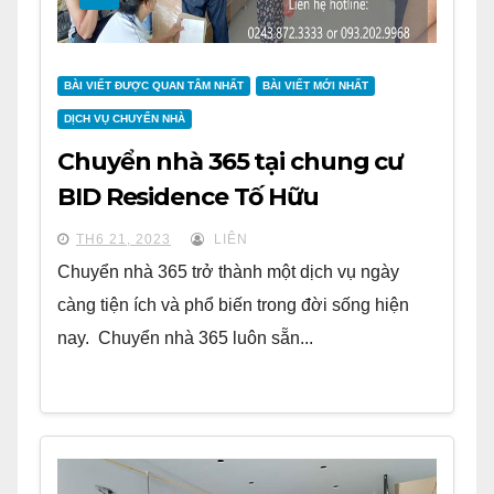
BÀI VIẾT ĐƯỢC QUAN TÂM NHẤT
BÀI VIẾT MỚI NHẤT
DỊCH VỤ CHUYỂN NHÀ
Chuyển nhà 365 tại chung cư
BID Residence Tố Hữu
TH6 21, 2023
LIÊN
Chuyển nhà 365 trở thành một dịch vụ ngày
càng tiện ích và phổ biến trong đời sống hiện
nay. Chuyển nhà 365 luôn sẵn...