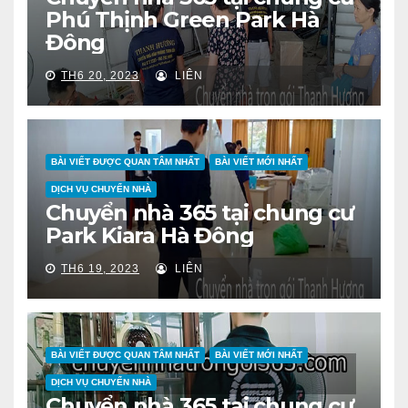
Phú Thịnh Green Park Hà
Đông
TH6 20, 2023
LIÊN
BÀI VIẾT ĐƯỢC QUAN TÂM NHẤT
BÀI VIẾT MỚI NHẤT
DỊCH VỤ CHUYỂN NHÀ
Chuyển nhà 365 tại chung cư
Park Kiara Hà Đông
TH6 19, 2023
LIÊN
BÀI VIẾT ĐƯỢC QUAN TÂM NHẤT
BÀI VIẾT MỚI NHẤT
DỊCH VỤ CHUYỂN NHÀ
Chuyển nhà 365 tại chung cư