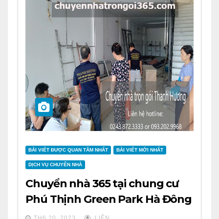
BÀI VIẾT ĐƯỢC QUAN TÂM NHẤT
BÀI VIẾT MỚI NHẤT
DỊCH VỤ CHUYỂN NHÀ
Chuyển nhà 365 tại chung cư
Phú Thịnh Green Park Hà Đông
TH6 20, 2023
LIÊN