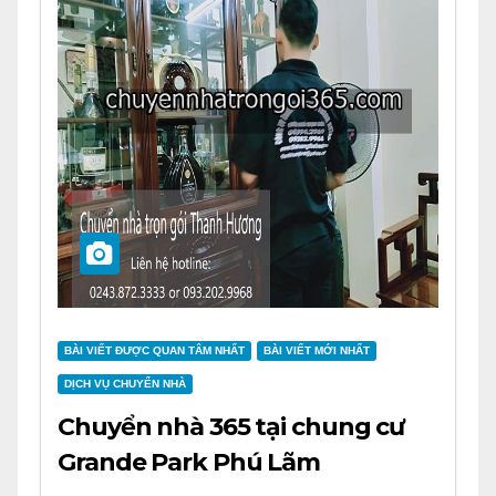
BÀI VIẾT ĐƯỢC QUAN TÂM NHẤT
BÀI VIẾT MỚI NHẤT
DỊCH VỤ CHUYỂN NHÀ
Chuyển nhà 365 tại chung cư
Grande Park Phú Lãm