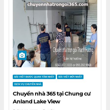
BÀI VIẾT ĐƯỢC QUAN TÂM NHẤT
BÀI VIẾT MỚI NHẤT
DỊCH VỤ CHUYỂN NHÀ
Chuyển nhà 365 tại Chung cư
Anland Lake View