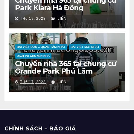
Chuyển nhà 365 tại chung cư
Park Kiara Hà Đông
TH6 19, 2023
LIÊN
BÀI VIẾT ĐƯỢC QUAN TÂM NHẤT
BÀI VIẾT MỚI NHẤT
DỊCH VỤ CHUYỂN NHÀ
Chuyển nhà 365 tại chung cư
Grande Park Phú Lãm
TH6 17, 2023
LIÊN
CHÍNH SÁCH – BÁO GIÁ