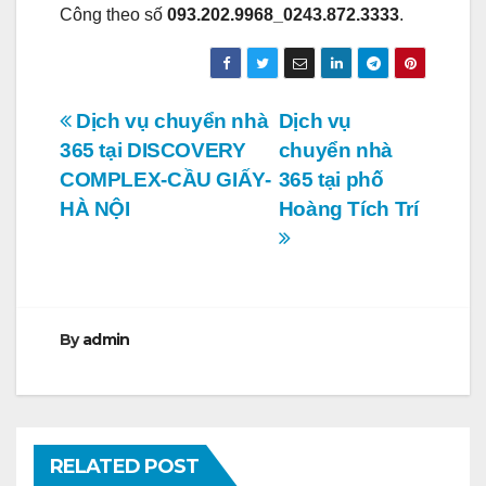
Công theo số
093.202.9968_0243.872.3333
.
Điều
Dịch vụ chuyển nhà
Dịch vụ
365 tại DISCOVERY
chuyển nhà
hướng
COMPLEX-CẦU GIẤY-
365 tại phố
bài
HÀ NỘI
Hoàng Tích Trí
viết
By
admin
RELATED POST