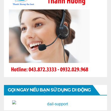
GỌI NGAY NẾU BẠN SỬ DỤNG DI ĐỘNG