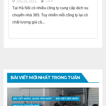
TH6 16, 2023
LIÊN
Tại Hà Nội có nhiều công ty cung cấp dịch vụ
chuyển nhà 365. Tuy nhiên mỗi công ty lại có
chất lượng giá cả...
BÀI VIẾT MỚI NHẤT TRONG TUẦN
BÀI VIẾT ĐƯỢC QUAN TÂM NHẤT
BÀI VIẾT MỚI NHẤT
DỊCH VỤ CHUYỂN NHÀ