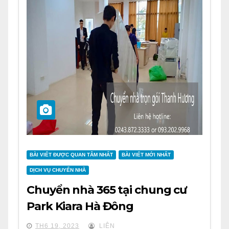
BÀI VIẾT ĐƯỢC QUAN TÂM NHẤT
BÀI VIẾT MỚI NHẤT
DỊCH VỤ CHUYỂN NHÀ
Chuyển nhà 365 tại chung cư
Park Kiara Hà Đông
TH6 19, 2023
LIÊN