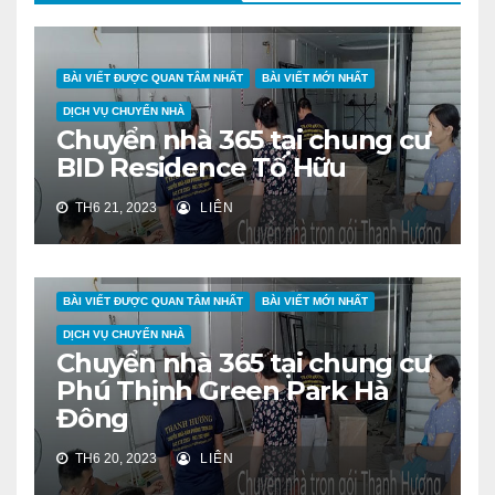
BÀI VIẾT ĐƯỢC QUAN TÂM NHẤT
BÀI VIẾT MỚI NHẤT
DỊCH VỤ CHUYỂN NHÀ
Chuyển nhà 365 tại chung cư
BID Residence Tố Hữu
TH6 21, 2023
LIÊN
BÀI VIẾT ĐƯỢC QUAN TÂM NHẤT
BÀI VIẾT MỚI NHẤT
DỊCH VỤ CHUYỂN NHÀ
Chuyển nhà 365 tại chung cư
Phú Thịnh Green Park Hà
Đông
TH6 20, 2023
LIÊN