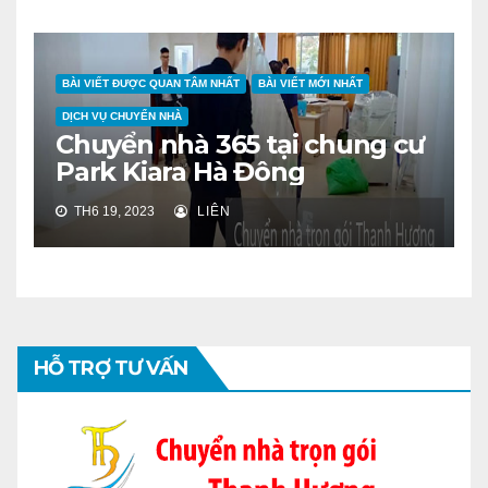
BÀI VIẾT ĐƯỢC QUAN TÂM NHẤT
BÀI VIẾT MỚI NHẤT
DỊCH VỤ CHUYỂN NHÀ
Chuyển nhà 365 tại chung cư
Park Kiara Hà Đông
TH6 19, 2023
LIÊN
HỖ TRỢ TƯ VẤN