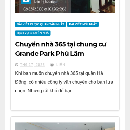
BÀI VIẾT ĐƯỢC QUAN TÂM NHẤT
BÀI VIẾT MỚI NHẤT
DỊCH VỤ CHUYỂN NHÀ
Chuyển nhà 365 tại chung cư
Grande Park Phú Lãm
TH6 17, 2023
LIÊN
Khi bạn muốn chuyển nhà 365 tại quận Hà
Đông, có nhiều công ty vận chuyển cho bạn lựa
chọn. Nhưng rất khó để bạn...