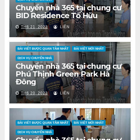
Chuyển nhà 365 tại chung cư
BID Residence Tố Hữu
TH6 21, 2023
LIÊN
BÀI VIẾT ĐƯỢC QUAN TÂM NHẤT
BÀI VIẾT MỚI NHẤT
DỊCH VỤ CHUYỂN NHÀ
Chuyển nhà 365 tại chung cư
Phú Thịnh Green Park Hà
Đông
TH6 20, 2023
LIÊN
BÀI VIẾT ĐƯỢC QUAN TÂM NHẤT
BÀI VIẾT MỚI NHẤT
DỊCH VỤ CHUYỂN NHÀ