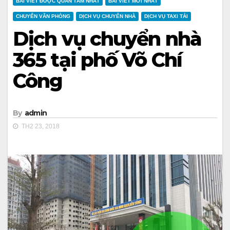
BÀI VIẾT ĐƯỢC QUAN TÂM NHẤT
BÀI VIẾT MỚI NHẤT
CHUYỂN VĂN PHÒNG
DỊCH VỤ CHUYỂN NHÀ
DỊCH VỤ TAXI TẢI
Dịch vụ chuyển nhà
365 tại phố Võ Chí
Công
By
admin
TH2 23, 2018