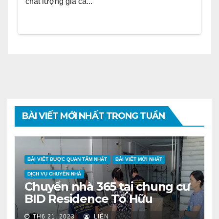
chất lượng giá cả...
BÀI VIẾT MỚI NHẤT TRONG TUẦN
BÀI VIẾT ĐƯỢC QUAN TÂM NHẤT
BÀI VIẾT MỚI NHẤT
DỊCH VỤ CHUYỂN NHÀ
Chuyển nhà 365 tại chung cư
BID Residence Tố Hữu
TH6 21, 2023
LIÊN