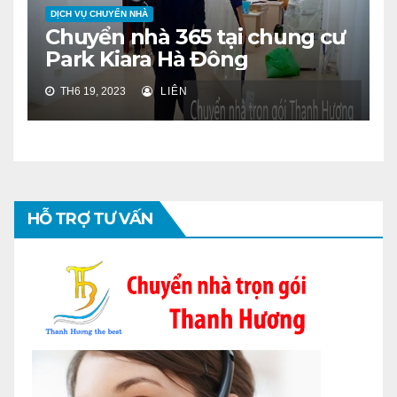
DỊCH VỤ CHUYỂN NHÀ
Chuyển nhà 365 tại chung cư
Park Kiara Hà Đông
TH6 19, 2023
LIÊN
HỖ TRỢ TƯ VẤN