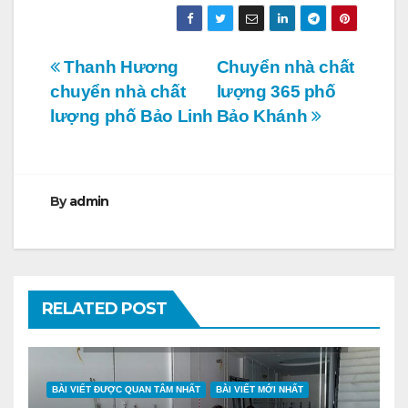
Điều
Thanh Hương
Chuyển nhà chất
chuyển nhà chất
lượng 365 phố
hướng
lượng phố Bảo Linh
Bảo Khánh
bài
viết
By
admin
RELATED POST
BÀI VIẾT ĐƯỢC QUAN TÂM NHẤT
BÀI VIẾT MỚI NHẤT