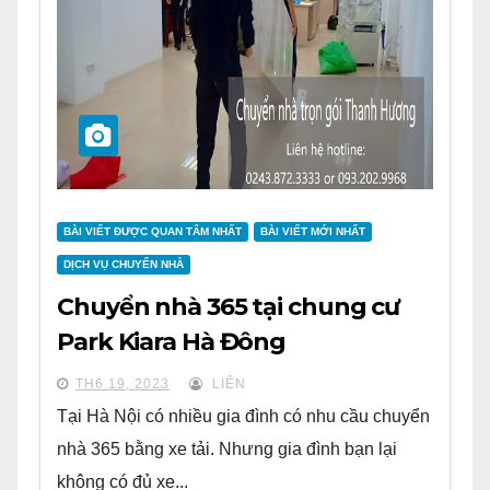
BÀI VIẾT ĐƯỢC QUAN TÂM NHẤT
BÀI VIẾT MỚI NHẤT
DỊCH VỤ CHUYỂN NHÀ
Chuyển nhà 365 tại chung cư
Park Kiara Hà Đông
TH6 19, 2023
LIÊN
Tại Hà Nội có nhiều gia đình có nhu cầu chuyển
nhà 365 bằng xe tải. Nhưng gia đình bạn lại
không có đủ xe...