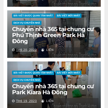
BÀI VIẾT ĐƯỢC QUAN TÂM NHẤT
BÀI VIẾT MỚI NHẤT
DỊCH VỤ CHUYỂN NHÀ
Chuyển nhà 365 tại chung cư
Phú Thịnh Green Park Hà
Đông
TH6 20, 2023
LIÊN
BÀI VIẾT ĐƯỢC QUAN TÂM NHẤT
BÀI VIẾT MỚI NHẤT
DỊCH VỤ CHUYỂN NHÀ
Chuyển nhà 365 tại chung cư
Park Kiara Hà Đông
TH6 19, 2023
LIÊN