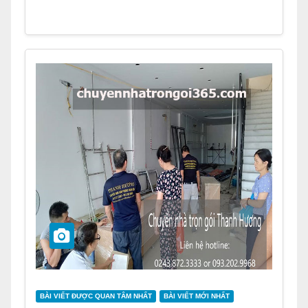
BÀI VIẾT ĐƯỢC QUAN TÂM NHẤT
BÀI VIẾT MỚI NHẤT