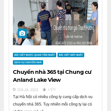
BÀI VIẾT ĐƯỢC QUAN TÂM NHẤT
BÀI VIẾT MỚI NHẤT
DỊCH VỤ CHUYỂN NHÀ
Chuyển nhà 365 tại Chung cư
Anland Lake View
TH6 16, 2023
LIÊN
Tại Hà Nội có nhiều công ty cung cấp dịch vụ
chuyển nhà 365. Tuy nhiên mỗi công ty lại có