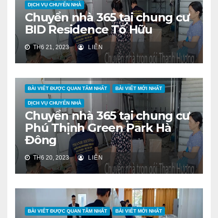
DỊCH VỤ CHUYỂN NHÀ
Chuyển nhà 365 tại chung cư
BID Residence Tố Hữu
TH6 21, 2023
LIÊN
BÀI VIẾT ĐƯỢC QUAN TÂM NHẤT
BÀI VIẾT MỚI NHẤT
DỊCH VỤ CHUYỂN NHÀ
Chuyển nhà 365 tại chung cư
Phú Thịnh Green Park Hà
Đông
TH6 20, 2023
LIÊN
BÀI VIẾT ĐƯỢC QUAN TÂM NHẤT
BÀI VIẾT MỚI NHẤT