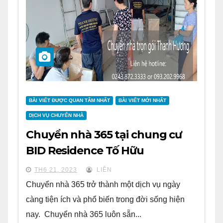
BÀI VIẾT ĐƯỢC QUAN TÂM NHẤT
BÀI VIẾT MỚI NHẤT
DỊCH VỤ CHUYỂN NHÀ
Chuyển nhà 365 tại chung cư
BID Residence Tố Hữu
TH6 21, 2023
LIÊN
Chuyển nhà 365 trở thành một dịch vụ ngày
càng tiện ích và phổ biến trong đời sống hiện
nay. Chuyển nhà 365 luôn sẵn...