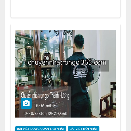
BÀI VIẾT ĐƯỢC QUAN TÂM NHẤT
BÀI VIẾT MỚI NHẤT