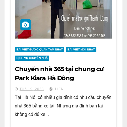
BÀI VIẾT ĐƯỢC QUAN TÂM NHẤT
BÀI VIẾT MỚI NHẤT
DỊCH VỤ CHUYỂN NHÀ
Chuyển nhà 365 tại chung cư
Park Kiara Hà Đông
TH6 19, 2023
LIÊN
Tại Hà Nội có nhiều gia đình có nhu cầu chuyển
nhà 365 bằng xe tải. Nhưng gia đình bạn lại
không có đủ xe...