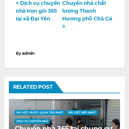
Điều
Dịch vụ chuyển
Chuyển nhà chất
nhà trọn gói 365
lượng Thanh
hướng
tại xã Đại Yên
Hương phố Chả Cá
bài
viết
By
admin
RELATED POST
BÀI VIẾT ĐƯỢC QUAN TÂM NHẤT
BÀI VIẾT MỚI NHẤT
DỊCH VỤ CHUYỂN NHÀ
Chuyển nhà 365 tại chung cư