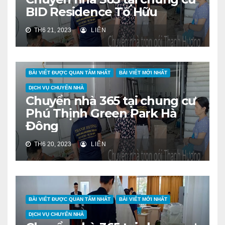
BID Residence Tố Hữu
TH6 21, 2023
LIÊN
BÀI VIẾT ĐƯỢC QUAN TÂM NHẤT
BÀI VIẾT MỚI NHẤT
DỊCH VỤ CHUYỂN NHÀ
Chuyển nhà 365 tại chung cư
Phú Thịnh Green Park Hà
Đông
TH6 20, 2023
LIÊN
BÀI VIẾT ĐƯỢC QUAN TÂM NHẤT
BÀI VIẾT MỚI NHẤT
DỊCH VỤ CHUYỂN NHÀ