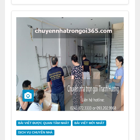
BÀI VIẾT ĐƯỢC QUAN TÂM NHẤT
BÀI VIẾT MỚI NHẤT
DỊCH VỤ CHUYỂN NHÀ