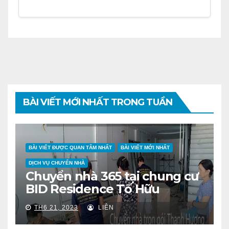
BÀI VIẾT MỚI NHẤT TRONG TUẦN
BÀI VIẾT ĐƯỢC QUAN TÂM NHẤT
BÀI VIẾT MỚI NHẤT
DỊCH VỤ CHUYỂN NHÀ
Chuyển nhà 365 tại chung cư
BID Residence Tố Hữu
TH6 21, 2023
LIÊN