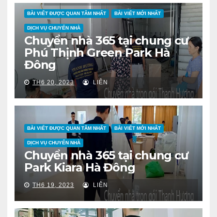
BÀI VIẾT ĐƯỢC QUAN TÂM NHẤT
BÀI VIẾT MỚI NHẤT
DỊCH VỤ CHUYỂN NHÀ
Chuyển nhà 365 tại chung cư
Phú Thịnh Green Park Hà
Đông
TH6 20, 2023
LIÊN
BÀI VIẾT ĐƯỢC QUAN TÂM NHẤT
BÀI VIẾT MỚI NHẤT
DỊCH VỤ CHUYỂN NHÀ
Chuyển nhà 365 tại chung cư
Park Kiara Hà Đông
TH6 19, 2023
LIÊN