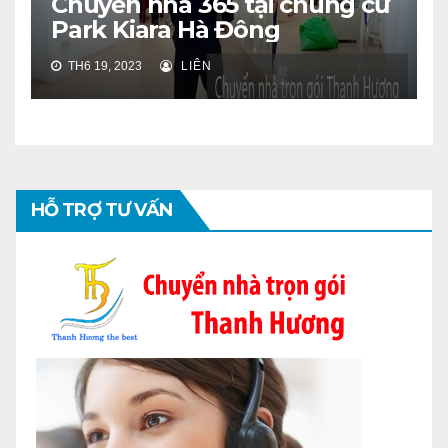
Chuyển nhà 365 tại chung cư
Park Kiara Hà Đông
TH6 19, 2023
LIÊN
HỖ TRỢ TƯ VẤN