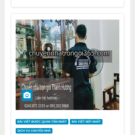
BÀI VIẾT ĐƯỢC QUAN TÂM NHẤT
BÀI VIẾT MỚI NHẤT
DỊCH VỤ CHUYỂN NHÀ