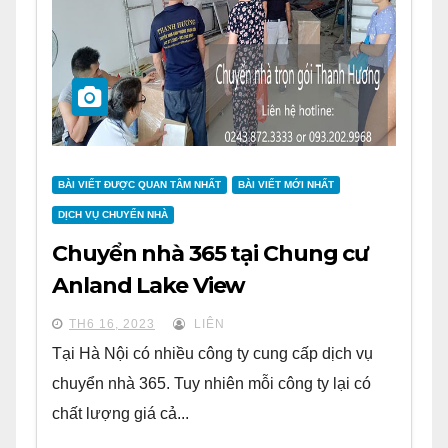
BÀI VIẾT ĐƯỢC QUAN TÂM NHẤT
BÀI VIẾT MỚI NHẤT
DỊCH VỤ CHUYỂN NHÀ
Chuyển nhà 365 tại Chung cư
Anland Lake View
TH6 16, 2023
LIÊN
Tại Hà Nội có nhiều công ty cung cấp dịch vụ
chuyển nhà 365. Tuy nhiên mỗi công ty lại có
chất lượng giá cả...