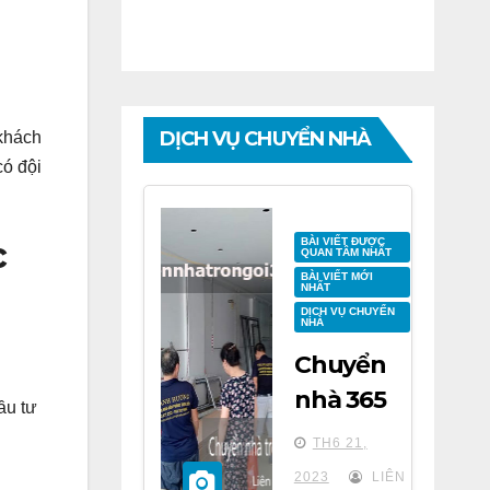
DỊCH VỤ CHUYỂN NHÀ
 khách
ó đội
c
BÀI VIẾT ĐƯỢC
QUAN TÂM NHẤT
BÀI VIẾT MỚI
NHẤT
DỊCH VỤ CHUYỂN
NHÀ
Chuyển
nhà 365
ầu tư
tại chung
h
TH6 21,
cư BID
2023
LIÊN