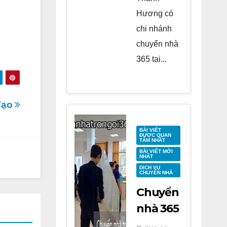
Hương có
chi nhánh
chuyển nhà
365 tại...
đạo
BÀI VIẾT
ĐƯỢC QUAN
TÂM NHẤT
BÀI VIẾT MỚI
NHẤT
DỊCH VỤ
CHUYỂN NHÀ
Chuyển
nhà 365
tại