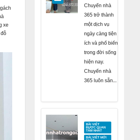
Residence
Chuyển nhà
ngách
Tố Hữu
365 trở thành
hà
một dịch vụ
g xe
 đỗ
ngày càng tiện
ích và phổ biến
trong đời sống
hiện nay.
Chuyển nhà
365 luôn sẵn...
BÀI VIẾT
ĐƯỢC QUAN
TÂM NHẤT
BÀI VIẾT MỚI