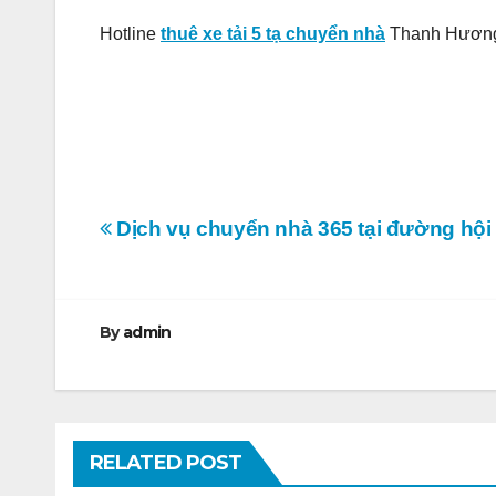
Hotline
thuê xe tải 5 tạ chuyển nhà
Thanh Hương
Điều
Dịch vụ chuyển nhà 365 tại đường hội
hướng
bài
By
admin
viết
RELATED POST