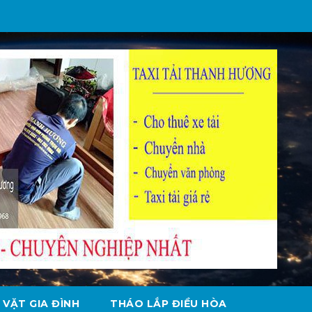
 VẶT GIA ĐÌNH
THÁO LẮP ĐIỀU HÒA