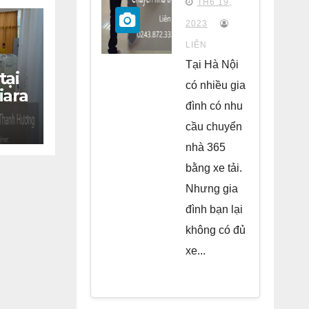
TH6 19,
chung
2023
cư Park
LIÊN
Kiara Hà
Tại Hà Nội
tại
Đông
có nhiều gia
iara
đình có nhu
cầu chuyển
nhà 365
bằng xe tải.
Nhưng gia
đình bạn lại
không có đủ
xe...