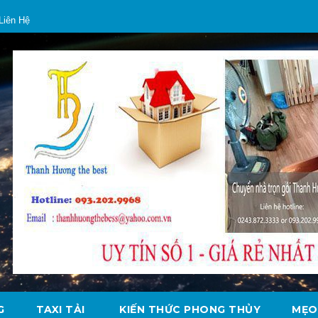
Liên Hệ
G
TAXI TẢI
KIẾN THỨC PHONG THỦY
MẸO