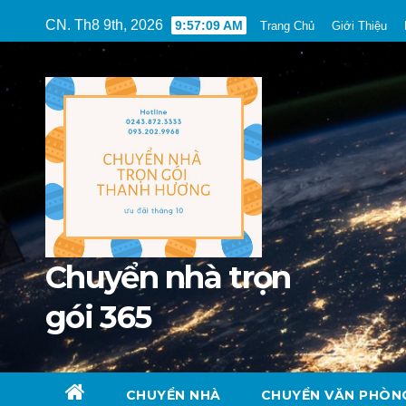
Skip
CN. Th8 9th, 2026
9:57:11 AM
Trang Chủ
Giới Thiệu
to
content
Chuyển nhà trọn
gói 365
CHUYỂN NHÀ
CHUYỂN VĂN PHÒN