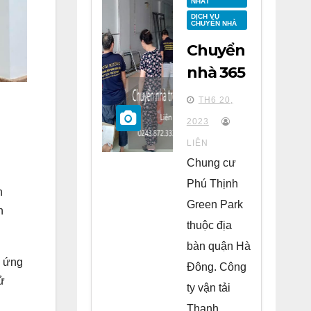
NHẤT
DỊCH VỤ
CHUYỂN NHÀ
Chuyển
nhà 365
tại
TH6 20,
chung
2023
cư Phú
LIÊN
Thịnh
Chung cư
Green
Phú Thịnh
h
Park Hà
Green Park
h
Đông
thuộc địa
bàn quận Hà
g ứng
Đông. Công
ử
ty vận tải
Thanh