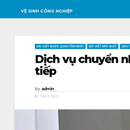
VỆ SINH CÔNG NGHIỆP
BÀI VIẾT ĐƯỢC QUAN TÂM NHẤT
BÀI VIẾT MỚI NHẤT
DỊCH
Dịch vụ chuyển n
tiếp
By
admin
TH6 1, 2021