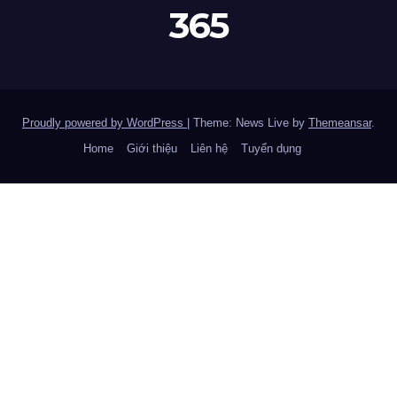
365
Proudly powered by WordPress
|
Theme: News Live by
Themeansar
.
Home
Giới thiệu
Liên hệ
Tuyển dụng