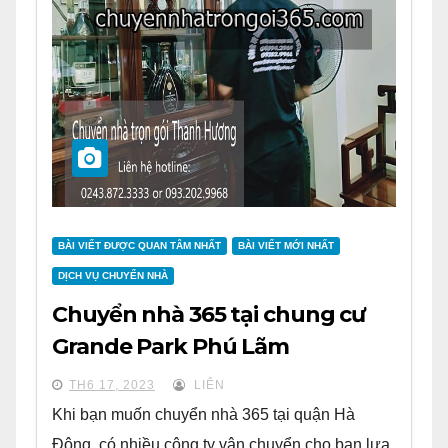
BÀI VIẾT ĐƯỢC QUAN TÂM NHẤT
BÀI VIẾT MỚI NHẤT
DỊCH VỤ CHUYỂN NHÀ
Chuyển nhà 365 tại chung cư
Grande Park Phú Lãm
TH6 17, 2023
LIÊN
Khi bạn muốn chuyển nhà 365 tại quận Hà
Đông, có nhiều công ty vận chuyển cho bạn lựa