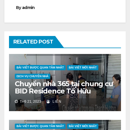
By
admin
RELATED POST
BÀI VIẾT ĐƯỢC QUAN TÂM NHẤT
BÀI VIẾT MỚI NHẤT
DỊCH VỤ CHUYỂN NHÀ
Chuyển nhà 365 tại chung cư
BID Residence Tố Hữu
TH6 21, 2023
LIÊN
BÀI VIẾT ĐƯỢC QUAN TÂM NHẤT
BÀI VIẾT MỚI NHẤT