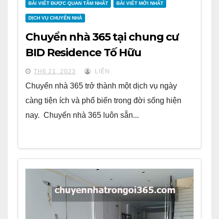
BÀI VIẾT ĐƯỢC QUAN TÂM NHẤT
BÀI VIẾT MỚI NHẤT
DỊCH VỤ CHUYỂN NHÀ
Chuyển nhà 365 tại chung cư
BID Residence Tố Hữu
TH6 21, 2023
LIÊN
Chuyển nhà 365 trở thành một dịch vụ ngày
càng tiện ích và phổ biến trong đời sống hiện
nay. Chuyển nhà 365 luôn sẵn...