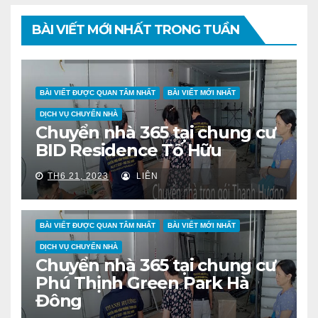
BÀI VIẾT MỚI NHẤT TRONG TUẦN
BÀI VIẾT ĐƯỢC QUAN TÂM NHẤT
BÀI VIẾT MỚI NHẤT
DỊCH VỤ CHUYỂN NHÀ
Chuyển nhà 365 tại chung cư
BID Residence Tố Hữu
TH6 21, 2023
LIÊN
BÀI VIẾT ĐƯỢC QUAN TÂM NHẤT
BÀI VIẾT MỚI NHẤT
DỊCH VỤ CHUYỂN NHÀ
Chuyển nhà 365 tại chung cư
Phú Thịnh Green Park Hà
Đông