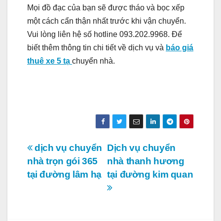
Mọi đồ đạc của bạn sẽ được tháo và bọc xếp
một cách cẩn thận nhất trước khi vận chuyển.
Vui lòng liên hệ số hotline 093.202.9968. Để
biết thêm thông tin chi tiết về dịch vụ và
báo giá
thuê xe 5 tạ
chuyển nhà.
Điều
dịch vụ chuyển
Dịch vụ chuyển
nhà trọn gói 365
nhà thanh hương
hướng
tại đường lâm hạ
tại đường kim quan
bài
viết