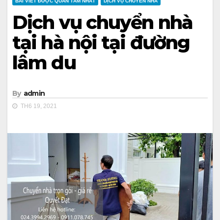
BÀI VIẾT ĐƯỢC QUAN TÂM NHẤT
DỊCH VỤ CHUYỂN NHÀ
Dịch vụ chuyển nhà
tại hà nội tại đường
lâm du
By
admin
TH6 19, 2021