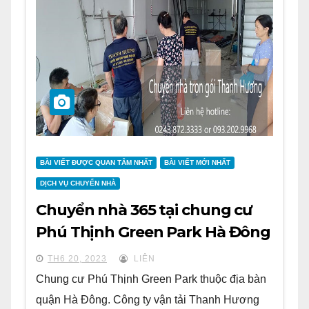
BÀI VIẾT ĐƯỢC QUAN TÂM NHẤT
BÀI VIẾT MỚI NHẤT
DỊCH VỤ CHUYỂN NHÀ
Chuyển nhà 365 tại chung cư
Phú Thịnh Green Park Hà Đông
TH6 20, 2023
LIÊN
Chung cư Phú Thịnh Green Park thuộc địa bàn
quận Hà Đông. Công ty vận tải Thanh Hương