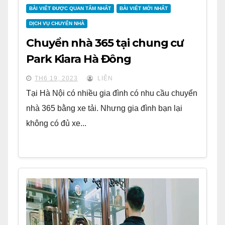
BÀI VIẾT ĐƯỢC QUAN TÂM NHẤT
BÀI VIẾT MỚI NHẤT
DỊCH VỤ CHUYỂN NHÀ
Chuyển nhà 365 tại chung cư
Park Kiara Hà Đông
TH6 19, 2023
LIÊN
Tại Hà Nội có nhiều gia đình có nhu cầu chuyển
nhà 365 bằng xe tải. Nhưng gia đình bạn lại
không có đủ xe...