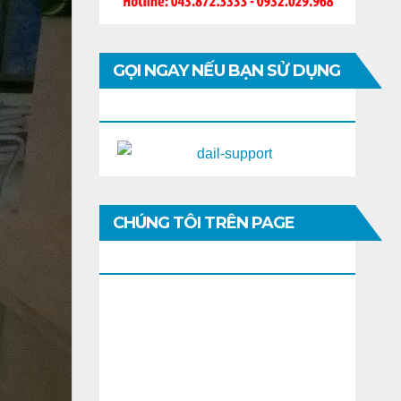
GỌI NGAY NẾU BẠN SỬ DỤNG
DI ĐỘNG
CHÚNG TÔI TRÊN PAGE
FACEBOOK