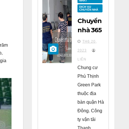
NHẤT
DỊCH VỤ
CHUYỂN NHÀ
Chuyển
nhà 365
tại
TH6 20,
trăm
chung
2023
p,
cư Phú
LIÊN
gia
Thịnh
Chung cư
Green
Phú Thịnh
Park Hà
Green Park
Đông
thuộc địa
bàn quận Hà
Đông. Công
ty vận tải
Thanh