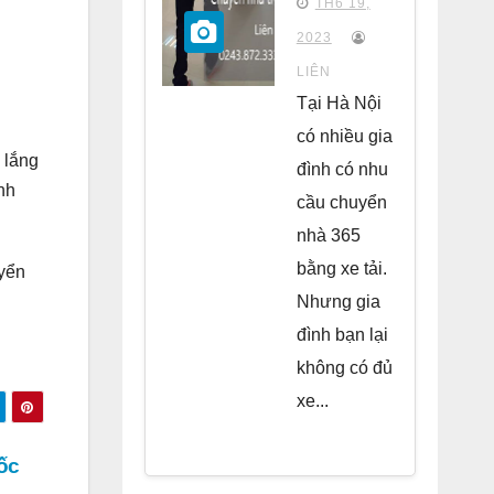
TH6 19,
chung
2023
cư Park
LIÊN
Kiara Hà
Tại Hà Nội
Đông
có nhiều gia
 lắng
đình có nhu
nh
cầu chuyển
nhà 365
bằng xe tải.
uyển
Nhưng gia
đình bạn lại
không có đủ
xe...
ốc