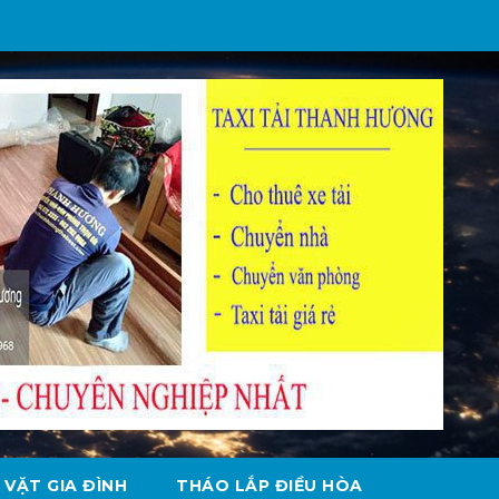
 VẶT GIA ĐÌNH
THÁO LẮP ĐIỀU HÒA