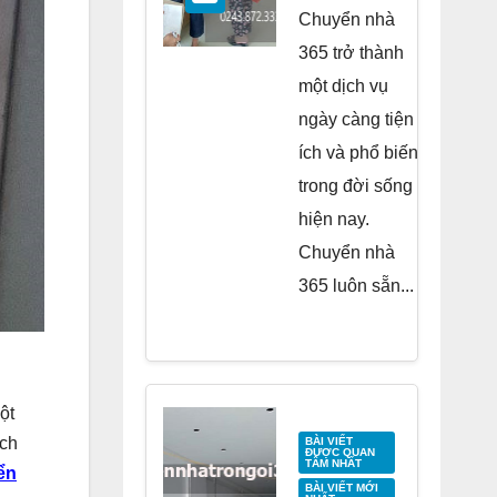
Residence
Chuyển nhà
Tố Hữu
365 trở thành
một dịch vụ
ngày càng tiện
ích và phổ biến
trong đời sống
hiện nay.
Chuyển nhà
365 luôn sẵn...
ột
ách
BÀI VIẾT
ĐƯỢC QUAN
TÂM NHẤT
ển
BÀI VIẾT MỚI