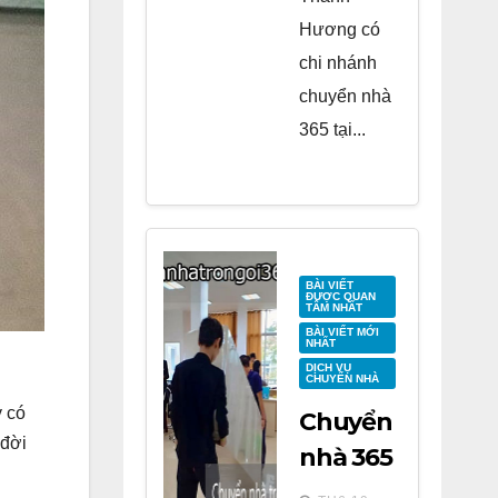
Hương có
chi nhánh
chuyển nhà
365 tại...
BÀI VIẾT
ĐƯỢC QUAN
TÂM NHẤT
BÀI VIẾT MỚI
NHẤT
DỊCH VỤ
CHUYỂN NHÀ
y có
Chuyển
 đời
nhà 365
h
tại