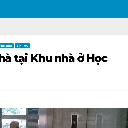
YỂN NHÀ
TIN TỨC
hà tại Khu nhà ở Học