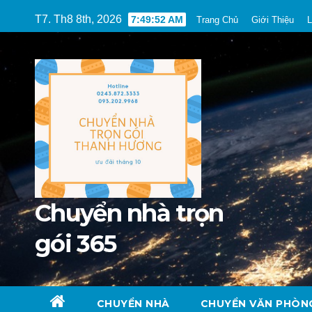
Skip
T7. Th8 8th, 2026
7:49:53 AM
Trang Chủ
Giới Thiệu
L
to
content
Chuyển nhà trọn
gói 365
CHUYỂN NHÀ
CHUYỂN VĂN PHÒN