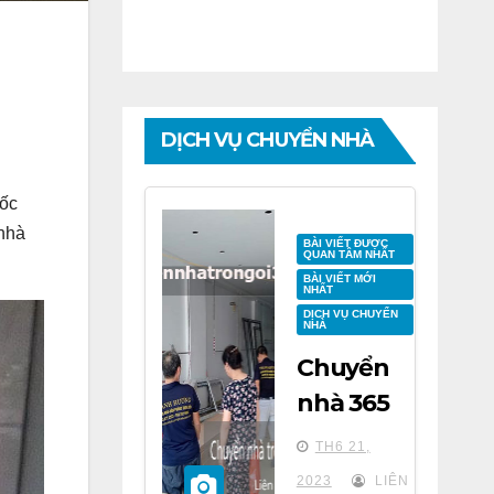
DỊCH VỤ CHUYỂN NHÀ
uốc
 nhà
BÀI VIẾT ĐƯỢC
QUAN TÂM NHẤT
BÀI VIẾT MỚI
NHẤT
DỊCH VỤ CHUYỂN
NHÀ
Chuyển
nhà 365
tại chung
TH6 21,
cư BID
2023
LIÊN