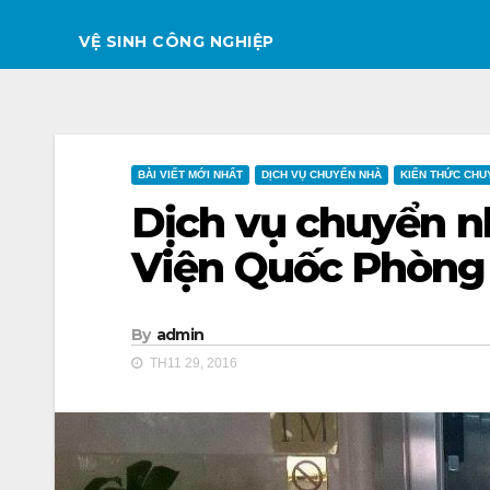
VỆ SINH CÔNG NGHIỆP
BÀI VIẾT MỚI NHẤT
DỊCH VỤ CHUYỂN NHÀ
KIẾN THỨC CHU
Dịch vụ chuyển n
Viện Quốc Phòng
By
admin
TH11 29, 2016