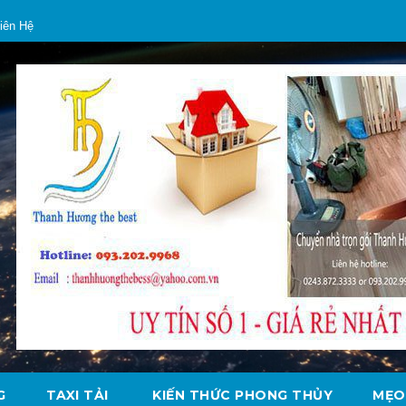
iên Hệ
G
TAXI TẢI
KIẾN THỨC PHONG THỦY
MẸO