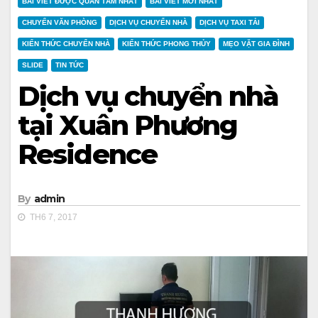
BÀI VIẾT ĐƯỢC QUAN TÂM NHẤT
BÀI VIẾT MỚI NHẤT
CHUYỂN VĂN PHÒNG
DỊCH VỤ CHUYỂN NHÀ
DỊCH VỤ TAXI TẢI
KIẾN THỨC CHUYỂN NHÀ
KIẾN THỨC PHONG THỦY
MẸO VẶT GIA ĐÌNH
SLIDE
TIN TỨC
Dịch vụ chuyển nhà
tại Xuân Phương
Residence
By
admin
TH6 7, 2017