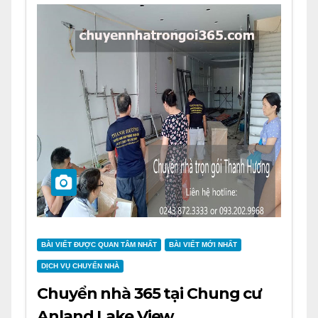
BÀI VIẾT ĐƯỢC QUAN TÂM NHẤT
BÀI VIẾT MỚI NHẤT
DỊCH VỤ CHUYỂN NHÀ
Chuyển nhà 365 tại Chung cư
Anland Lake View