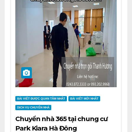
BÀI VIẾT ĐƯỢC QUAN TÂM NHẤT
BÀI VIẾT MỚI NHẤT
DỊCH VỤ CHUYỂN NHÀ
Chuyển nhà 365 tại chung cư
Park Kiara Hà Đông