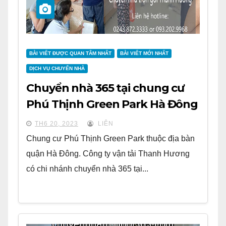
BÀI VIẾT ĐƯỢC QUAN TÂM NHẤT
BÀI VIẾT MỚI NHẤT
DỊCH VỤ CHUYỂN NHÀ
Chuyển nhà 365 tại chung cư
Phú Thịnh Green Park Hà Đông
TH6 20, 2023
LIÊN
Chung cư Phú Thịnh Green Park thuộc địa bàn
quận Hà Đông. Công ty vận tải Thanh Hương
có chi nhánh chuyển nhà 365 tại...