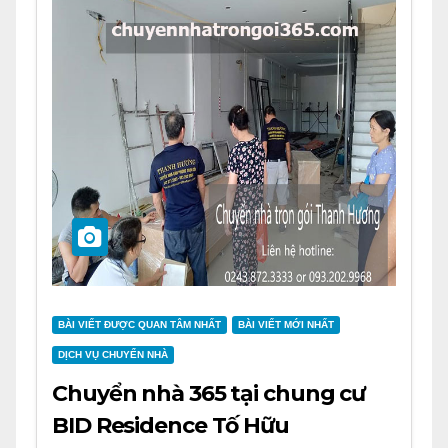
BÀI VIẾT ĐƯỢC QUAN TÂM NHẤT
BÀI VIẾT MỚI NHẤT
DỊCH VỤ CHUYỂN NHÀ
Chuyển nhà 365 tại chung cư
BID Residence Tố Hữu