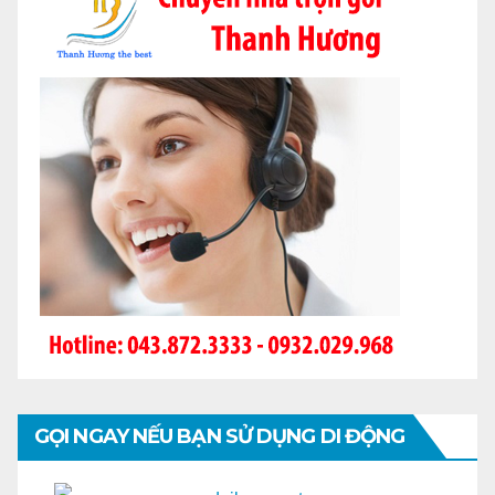
GỌI NGAY NẾU BẠN SỬ DỤNG DI ĐỘNG