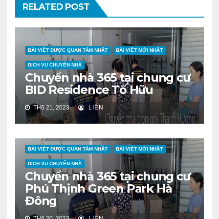
RELATED POST
BÀI VIẾT ĐƯỢC QUAN TÂM NHẤT
BÀI VIẾT MỚI NHẤT
DỊCH VỤ CHUYỂN NHÀ
Chuyển nhà 365 tại chung cư
BID Residence Tố Hữu
TH6 21, 2023
LIÊN
BÀI VIẾT ĐƯỢC QUAN TÂM NHẤT
BÀI VIẾT MỚI NHẤT
DỊCH VỤ CHUYỂN NHÀ
Chuyển nhà 365 tại chung cư
Phú Thịnh Green Park Hà
Đông
TH6 20, 2023
LIÊN