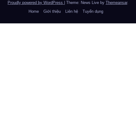
Proudly powered by WordPress
|
Theme: News Live by
Themeansar
.
Home
Giới thiệu
Liên hệ
Tuyển dụng