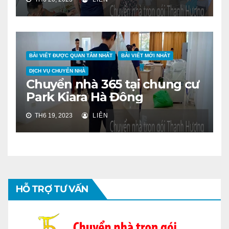
BÀI VIẾT ĐƯỢC QUAN TÂM NHẤT
BÀI VIẾT MỚI NHẤT
DỊCH VỤ CHUYỂN NHÀ
Chuyển nhà 365 tại chung cư
Park Kiara Hà Đông
TH6 19, 2023
LIÊN
HỖ TRỢ TƯ VẤN