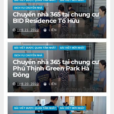
BÀI VIẾT ĐƯỢC QUAN TÂM NHẤT
BÀI VIẾT MỚI NHẤT
DỊCH VỤ CHUYỂN NHÀ
Chuyển nhà 365 tại chung cư
BID Residence Tố Hữu
TH6 21, 2023
LIÊN
BÀI VIẾT ĐƯỢC QUAN TÂM NHẤT
BÀI VIẾT MỚI NHẤT
DỊCH VỤ CHUYỂN NHÀ
Chuyển nhà 365 tại chung cư
Phú Thịnh Green Park Hà
Đông
TH6 20, 2023
LIÊN
BÀI VIẾT ĐƯỢC QUAN TÂM NHẤT
BÀI VIẾT MỚI NHẤT