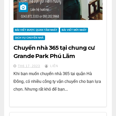
BÀI VIẾT ĐƯỢC QUAN TÂM NHẤT
BÀI VIẾT MỚI NHẤT
DỊCH VỤ CHUYỂN NHÀ
Chuyển nhà 365 tại chung cư
Grande Park Phú Lãm
TH6 17, 2023
LIÊN
Khi bạn muốn chuyển nhà 365 tại quận Hà
Đông, có nhiều công ty vận chuyển cho bạn lựa
chọn. Nhưng rất khó để bạn...