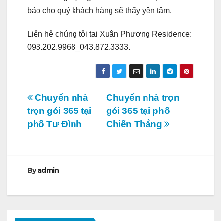
bảo cho quý khách hàng sẽ thấy yên tâm.
Liên hệ chúng tôi tại Xuân Phương Residence:
093.202.9968_043.872.3333.
Điều
Chuyển nhà
Chuyển nhà trọn
trọn gói 365 tại
gói 365 tại phố
hướng
phố Tư Đình
Chiến Thắng
bài
viết
By
admin