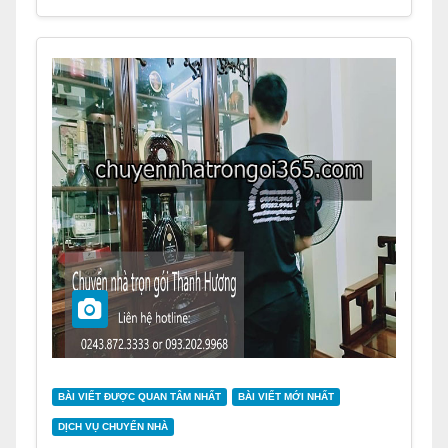
BÀI VIẾT ĐƯỢC QUAN TÂM NHẤT
BÀI VIẾT MỚI NHẤT
DỊCH VỤ CHUYỂN NHÀ