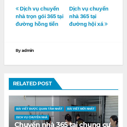
Điều
Dịch vụ chuyển
Dịch vụ chuyển
nhà trọn gói 365 tại
nhà 365 tại
hướng
đường hồng tiến
đường hội xá
bài
viết
By
admin
RELATED POST
BÀI VIẾT ĐƯỢC QUAN TÂM NHẤT
BÀI VIẾT MỚI NHẤT
DỊCH VỤ CHUYỂN NHÀ
Chuyển nhà 365 tại chung cư