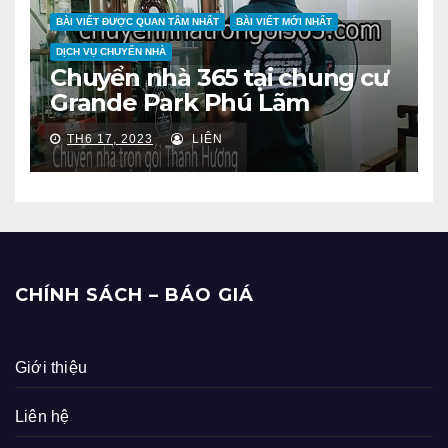
BÀI VIẾT ĐƯỢC QUAN TÂM NHẤT
BÀI VIẾT MỚI NHẤT
DỊCH VỤ CHUYỂN NHÀ
Chuyển nhà 365 tại chung cư
Grande Park Phú Lãm
TH6 17, 2023
LIÊN
CHÍNH SÁCH – BÁO GIÁ
Giới thiệu
Liên hệ