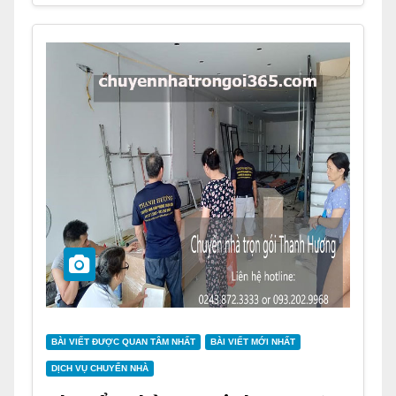
BÀI VIẾT ĐƯỢC QUAN TÂM NHẤT
BÀI VIẾT MỚI NHẤT
DỊCH VỤ CHUYỂN NHÀ