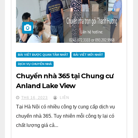
BÀI VIẾT ĐƯỢC QUAN TÂM NHẤT
BÀI VIẾT MỚI NHẤT
DỊCH VỤ CHUYỂN NHÀ
Chuyển nhà 365 tại Chung cư
Anland Lake View
TH6 16, 2023
LIÊN
Tại Hà Nội có nhiều công ty cung cấp dịch vụ
chuyển nhà 365. Tuy nhiên mỗi công ty lại có
chất lượng giá cả...