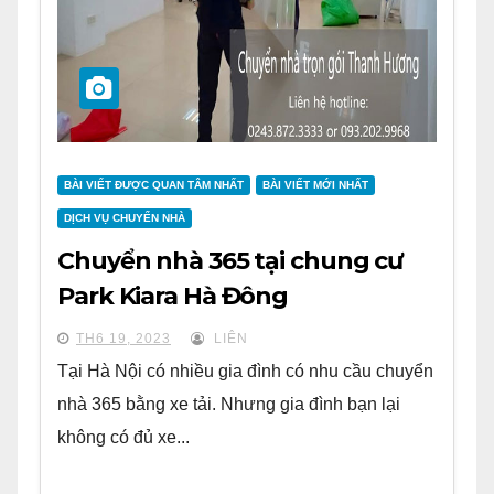
BÀI VIẾT ĐƯỢC QUAN TÂM NHẤT
BÀI VIẾT MỚI NHẤT
DỊCH VỤ CHUYỂN NHÀ
Chuyển nhà 365 tại chung cư
Park Kiara Hà Đông
TH6 19, 2023
LIÊN
Tại Hà Nội có nhiều gia đình có nhu cầu chuyển
nhà 365 bằng xe tải. Nhưng gia đình bạn lại
không có đủ xe...