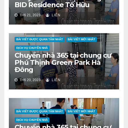
BID Residence Tố Hữu
TH6 21, 2023
LIÊN
BÀI VIẾT ĐƯỢC QUAN TÂM NHẤT
BÀI VIẾT MỚI NHẤT
DỊCH VỤ CHUYỂN NHÀ
Chuyển nhà 365 tại chung cư
Phú Thịnh Green Park Hà
Đông
TH6 20, 2023
LIÊN
BÀI VIẾT ĐƯỢC QUAN TÂM NHẤT
BÀI VIẾT MỚI NHẤT
DỊCH VỤ CHUYỂN NHÀ
Chuyển nhà 365 tại chung cư