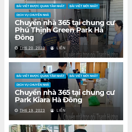
BÀI VIẾT ĐƯỢC QUAN TÂM NHẤT
BÀI VIẾT MỚI NHẤT
DỊCH VỤ CHUYỂN NHÀ
Chuyển nhà 365 tại chung cư
Phú Thịnh Green Park Hà
Đông
TH6 20, 2023
LIÊN
BÀI VIẾT ĐƯỢC QUAN TÂM NHẤT
BÀI VIẾT MỚI NHẤT
DỊCH VỤ CHUYỂN NHÀ
Chuyển nhà 365 tại chung cư
Park Kiara Hà Đông
TH6 19, 2023
LIÊN