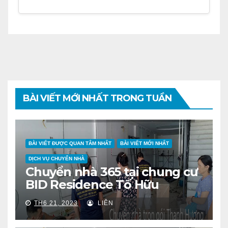
BÀI VIẾT MỚI NHẤT TRONG TUẦN
BÀI VIẾT ĐƯỢC QUAN TÂM NHẤT
BÀI VIẾT MỚI NHẤT
DỊCH VỤ CHUYỂN NHÀ
Chuyển nhà 365 tại chung cư
BID Residence Tố Hữu
TH6 21, 2023
LIÊN