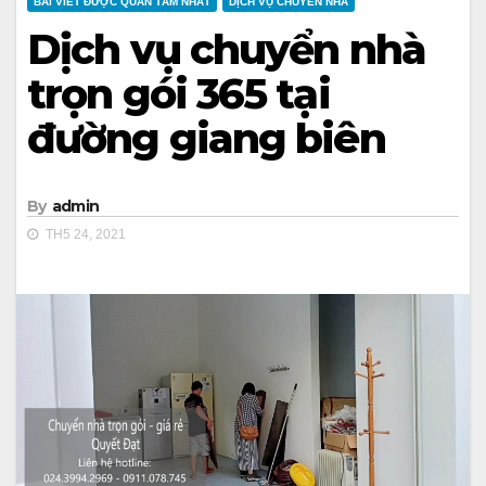
BÀI VIẾT ĐƯỢC QUAN TÂM NHẤT
DỊCH VỤ CHUYỂN NHÀ
Dịch vụ chuyển nhà
trọn gói 365 tại
đường giang biên
By
admin
TH5 24, 2021