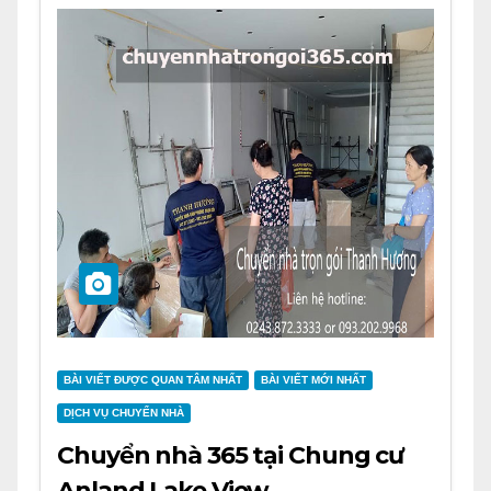
BÀI VIẾT ĐƯỢC QUAN TÂM NHẤT
BÀI VIẾT MỚI NHẤT
DỊCH VỤ CHUYỂN NHÀ
Chuyển nhà 365 tại Chung cư
Anland Lake View