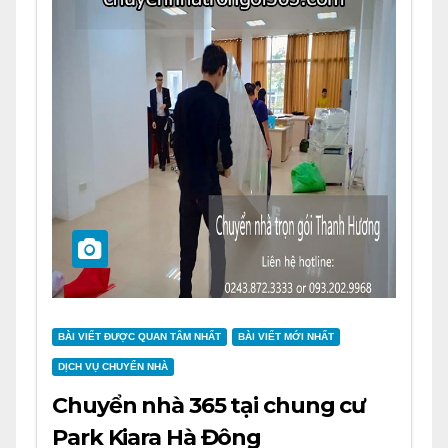
BÀI VIẾT ĐƯỢC QUAN TÂM NHẤT
BÀI VIẾT MỚI NHẤT
DỊCH VỤ CHUYỂN NHÀ
Chuyển nhà 365 tại chung cư
Park Kiara Hà Đông