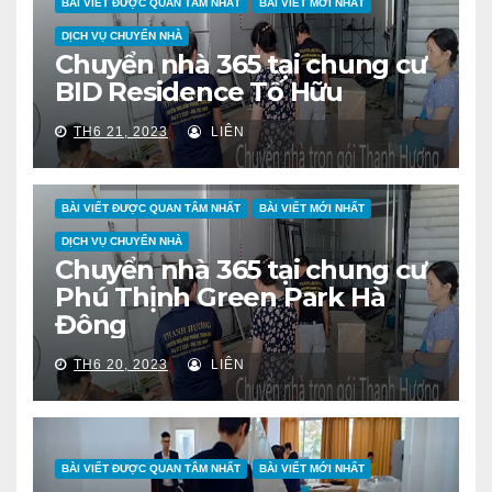
BÀI VIẾT ĐƯỢC QUAN TÂM NHẤT
BÀI VIẾT MỚI NHẤT
DỊCH VỤ CHUYỂN NHÀ
Chuyển nhà 365 tại chung cư
BID Residence Tố Hữu
TH6 21, 2023
LIÊN
BÀI VIẾT ĐƯỢC QUAN TÂM NHẤT
BÀI VIẾT MỚI NHẤT
DỊCH VỤ CHUYỂN NHÀ
Chuyển nhà 365 tại chung cư
Phú Thịnh Green Park Hà
Đông
TH6 20, 2023
LIÊN
BÀI VIẾT ĐƯỢC QUAN TÂM NHẤT
BÀI VIẾT MỚI NHẤT