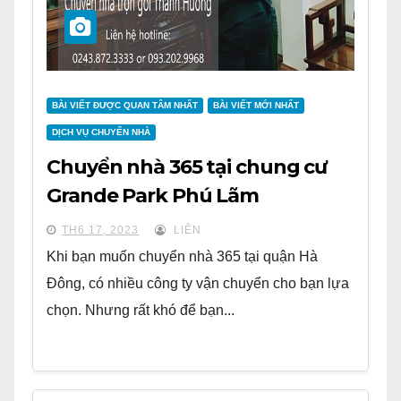
BÀI VIẾT ĐƯỢC QUAN TÂM NHẤT
BÀI VIẾT MỚI NHẤT
DỊCH VỤ CHUYỂN NHÀ
Chuyển nhà 365 tại chung cư
Grande Park Phú Lãm
TH6 17, 2023
LIÊN
Khi bạn muốn chuyển nhà 365 tại quận Hà
Đông, có nhiều công ty vận chuyển cho bạn lựa
chọn. Nhưng rất khó để bạn...