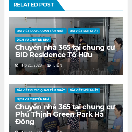
RELATED POST
BÀI VIẾT ĐƯỢC QUAN TÂM NHẤT
BÀI VIẾT MỚI NHẤT
DỊCH VỤ CHUYỂN NHÀ
Chuyển nhà 365 tại chung cư
BID Residence Tố Hữu
TH6 21, 2023
LIÊN
BÀI VIẾT ĐƯỢC QUAN TÂM NHẤT
BÀI VIẾT MỚI NHẤT
DỊCH VỤ CHUYỂN NHÀ
Chuyển nhà 365 tại chung cư
Phú Thịnh Green Park Hà
Đông