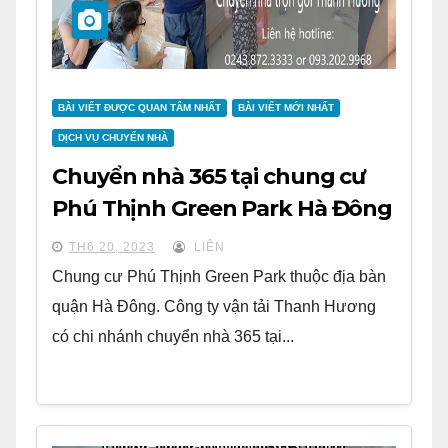
BÀI VIẾT ĐƯỢC QUAN TÂM NHẤT
BÀI VIẾT MỚI NHẤT
DỊCH VỤ CHUYỂN NHÀ
Chuyển nhà 365 tại chung cư
Phú Thịnh Green Park Hà Đông
TH6 20, 2023
LIÊN
Chung cư Phú Thịnh Green Park thuộc địa bàn
quận Hà Đông. Công ty vận tải Thanh Hương
có chi nhánh chuyển nhà 365 tại...