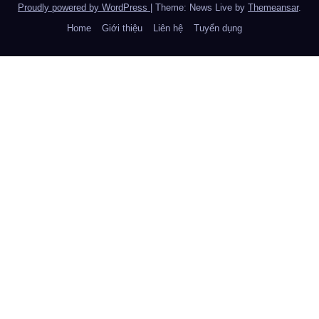
Proudly powered by WordPress
|
Theme: News Live by
Themeansar
.
Home
Giới thiệu
Liên hệ
Tuyển dụng