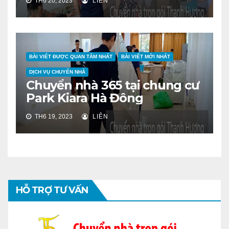
TH6 20, 2023
LIÊN
BÀI VIẾT ĐƯỢC QUAN TÂM NHẤT
BÀI VIẾT MỚI NHẤT
DỊCH VỤ CHUYỂN NHÀ
Chuyển nhà 365 tại chung cư
Park Kiara Hà Đông
TH6 19, 2023
LIÊN
HỖ TRỢ TƯ VẤN