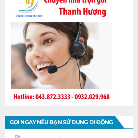
GỌI NGAY NẾU BẠN SỬ DỤNG DI ĐỘNG