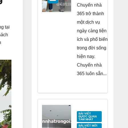
Residence
Chuyển nhà
Tố Hữu
365 trở thành
một dịch vụ
g tại
ngày càng tiện
hách
ích và phổ biến
n
trong đời sống
hiện nay.
Chuyển nhà
365 luôn sẵn...
BÀI VIẾT
ĐƯỢC QUAN
TÂM NHẤT
BÀI VIẾT MỚI