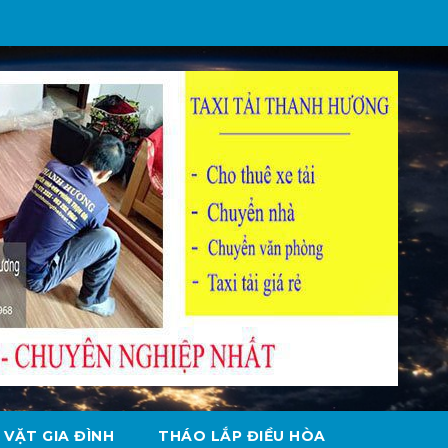
 VẶT GIA ĐÌNH
THÁO LẮP ĐIỀU HÒA