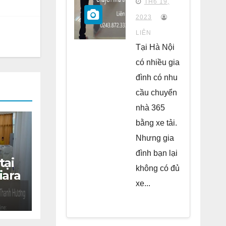
TH6 19,
chung
2023
cư Park
LIÊN
Kiara Hà
Tại Hà Nội
Đông
có nhiều gia
đình có nhu
cầu chuyển
nhà 365
bằng xe tải.
Nhưng gia
đình bạn lại
tại
không có đủ
iara
xe...