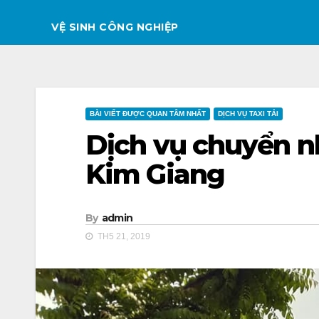
VỆ SINH CÔNG NGHIỆP
BÀI VIẾT ĐƯỢC QUAN TÂM NHẤT
DỊCH VỤ TAXI TẢI
Dịch vụ chuyển nh
Kim Giang
By
admin
TH5 21, 2019