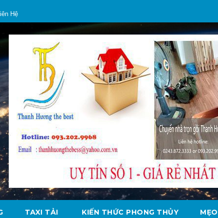
iên Hệ
G
TAXI TẢI
KIẾN THỨC PHONG THỦY
MẸO