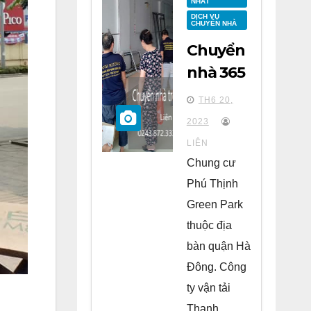
NHẤT
DỊCH VỤ
CHUYỂN NHÀ
Chuyển
nhà 365
tại
TH6 20,
chung
2023
cư Phú
LIÊN
Thịnh
Chung cư
Green
Phú Thịnh
Park Hà
Green Park
Đông
thuộc địa
bàn quận Hà
Đông. Công
ty vận tải
Thanh