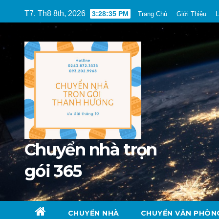
Skip
T7. Th8 8th, 2026
3:28:36 PM
Trang Chủ
Giới Thiệu
L
to
content
Chuyển nhà trọn
gói 365
CHUYỂN NHÀ
CHUYỂN VĂN PHÒN