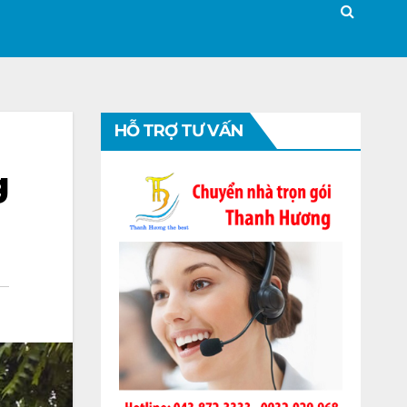
HỖ TRỢ TƯ VẤN
g