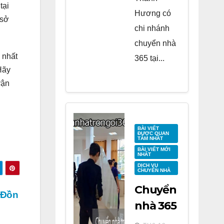
tại
Hương có
 sở
chi nhánh
chuyển nhà
 nhất
365 tại...
Hãy
vận
BÀI VIẾT
ĐƯỢC QUAN
TÂM NHẤT
BÀI VIẾT MỚI
NHẤT
DỊCH VỤ
CHUYỂN NHÀ
Chuyển
 Đồn
nhà 365
tại