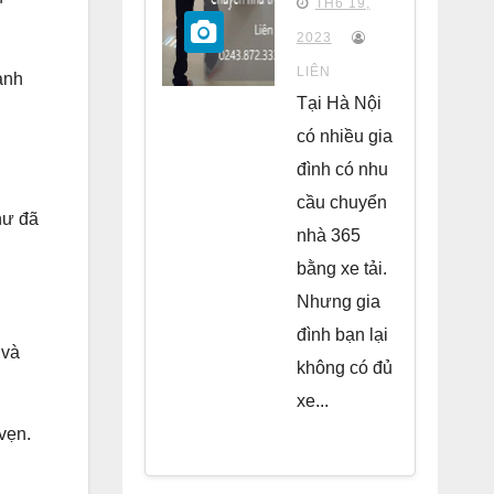
TH6 19,
chung
2023
cư Park
LIÊN
ành
Kiara Hà
Tại Hà Nội
Đông
có nhiều gia
đình có nhu
cầu chuyển
hư đã
nhà 365
bằng xe tải.
Nhưng gia
đình bạn lại
 và
không có đủ
xe...
vẹn.