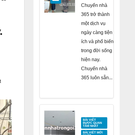
Residence
Chuyển nhà
Tố Hữu
365 trở thành
một dịch vụ
.
ngày càng tiện
ích và phổ biến
trong đời sống
hiện nay.
Chuyển nhà
365 luôn sẵn...
t
BÀI VIẾT
ĐƯỢC QUAN
TÂM NHẤT
BÀI VIẾT MỚI