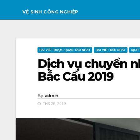
VỆ SINH CÔNG NGHIỆP
BÀI VIẾT ĐƯỢC QUAN TÂM NHẤT
BÀI VIẾT MỚI NHẤT
DỊCH
Dịch vụ chuyển nh
Bắc Cầu 2019
By
admin
TH3 26, 2019