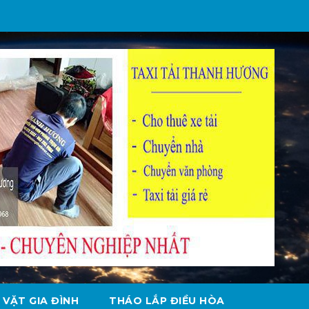
 VẶT GIA ĐÌNH
THÁO LẮP ĐIỀU HÒA