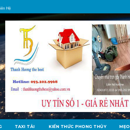
iên Hệ
G
TAXI TẢI
KIẾN THỨC PHONG THỦY
MẸO