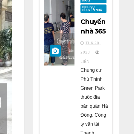
NHẤT
DỊCH VỤ
CHUYỂN NHÀ
Chuyển
nhà 365
tại
TH6 20,
chung
2023
cư Phú
LIÊN
Thịnh
Chung cư
Green
Phú Thịnh
Park Hà
Green Park
Đông
thuộc địa
bàn quận Hà
Đông. Công
ty vận tải
Thanh