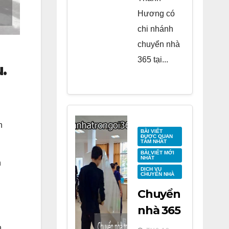
Hương có
chi nhánh
chuyển nhà
365 tại...
.
n
BÀI VIẾT
ĐƯỢC QUAN
TÂM NHẤT
BÀI VIẾT MỚI
NHẤT
n
DỊCH VỤ
CHUYỂN NHÀ
Chuyển
nhà 365
tại
h