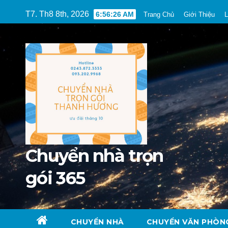
Skip
T7. Th8 8th, 2026
6:56:28 AM
Trang Chủ
Giới Thiệu
L
to
content
Chuyển nhà trọn
gói 365
CHUYỂN NHÀ
CHUYỂN VĂN PHÒN