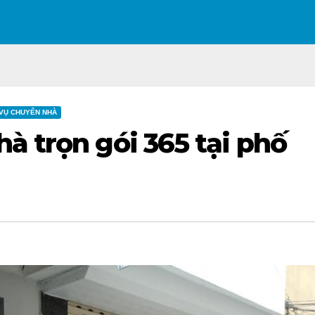
 VỤ CHUYỂN NHÀ
à trọn gói 365 tại phố