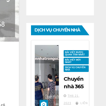
DỊCH VỤ CHUYỂN NHÀ
BÀI VIẾT ĐƯỢC
QUAN TÂM NHẤT
BÀI VIẾT MỚI
NHẤT
DỊCH VỤ CHUYỂN
NHÀ
Chuyển
nhà 365
tại chung
TH6 21,
cư BID
2023
LIÊN
 có