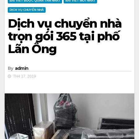
BÀI VIẾT ĐƯỢC QUAN TÂM NHẤT
BÀI VIẾT MỚI NHẤT
DỊCH VỤ CHUYỂN NHÀ
Dịch vụ chuyển nhà
trọn gói 365 tại phố
Lãn Ông
By
admin
TH4 17, 2019