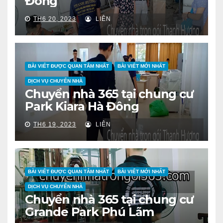
Đông
TH6 20, 2023
LIÊN
BÀI VIẾT ĐƯỢC QUAN TÂM NHẤT
BÀI VIẾT MỚI NHẤT
DỊCH VỤ CHUYỂN NHÀ
Chuyển nhà 365 tại chung cư
Park Kiara Hà Đông
TH6 19, 2023
LIÊN
BÀI VIẾT ĐƯỢC QUAN TÂM NHẤT
BÀI VIẾT MỚI NHẤT
DỊCH VỤ CHUYỂN NHÀ
Chuyển nhà 365 tại chung cư
Grande Park Phú Lãm