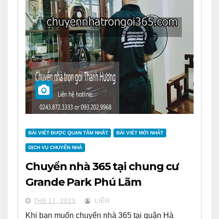
BÀI VIẾT ĐƯỢC QUAN TÂM NHẤT
BÀI VIẾT MỚI NHẤT
DỊCH VỤ CHUYỂN NHÀ
Chuyển nhà 365 tại chung cư
Grande Park Phú Lãm
TH6 17, 2023
LIÊN
Khi bạn muốn chuyển nhà 365 tại quận Hà