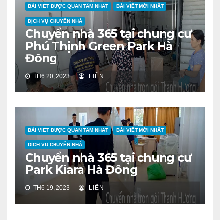
BÀI VIẾT ĐƯỢC QUAN TÂM NHẤT
BÀI VIẾT MỚI NHẤT
DỊCH VỤ CHUYỂN NHÀ
Chuyển nhà 365 tại chung cư
Phú Thịnh Green Park Hà
Đông
TH6 20, 2023
LIÊN
BÀI VIẾT ĐƯỢC QUAN TÂM NHẤT
BÀI VIẾT MỚI NHẤT
DỊCH VỤ CHUYỂN NHÀ
Chuyển nhà 365 tại chung cư
Park Kiara Hà Đông
TH6 19, 2023
LIÊN