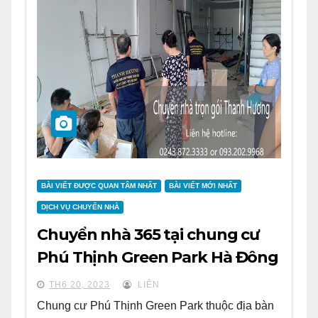
BÀI VIẾT ĐƯỢC QUAN TÂM NHẤT
BÀI VIẾT MỚI NHẤT
DỊCH VỤ CHUYỂN NHÀ
Chuyển nhà 365 tại chung cư
Phú Thịnh Green Park Hà Đông
TH6 20, 2023
LIÊN
Chung cư Phú Thịnh Green Park thuộc địa bàn