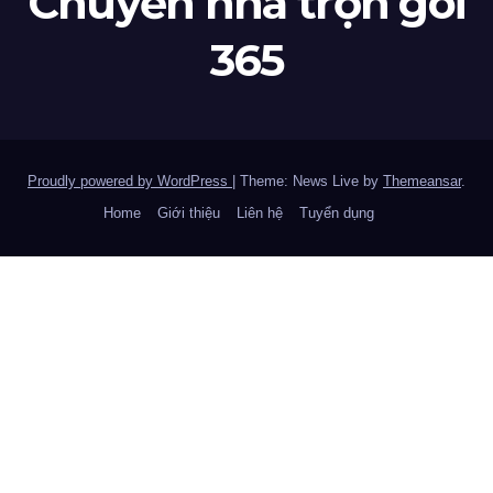
Chuyển nhà trọn gói
365
Proudly powered by WordPress
|
Theme: News Live by
Themeansar
.
Home
Giới thiệu
Liên hệ
Tuyển dụng