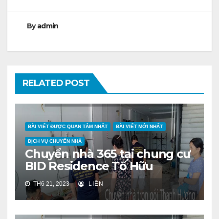
viết
By
admin
RELATED POST
BÀI VIẾT ĐƯỢC QUAN TÂM NHẤT
BÀI VIẾT MỚI NHẤT
DỊCH VỤ CHUYỂN NHÀ
Chuyển nhà 365 tại chung cư
BID Residence Tố Hữu
TH6 21, 2023
LIÊN