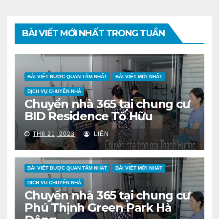
BÀI VIẾT MỚI NHẤT TRONG TUẦN
BÀI VIẾT ĐƯỢC QUAN TÂM NHẤT
BÀI VIẾT MỚI NHẤT
DỊCH VỤ CHUYỂN NHÀ
Chuyển nhà 365 tại chung cư
BID Residence Tố Hữu
TH6 21, 2023
LIÊN
BÀI VIẾT ĐƯỢC QUAN TÂM NHẤT
BÀI VIẾT MỚI NHẤT
DỊCH VỤ CHUYỂN NHÀ
Chuyển nhà 365 tại chung cư
Phú Thịnh Green Park Hà