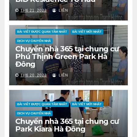
TH6 21, 2023
LIÊN
BÀI VIẾT ĐƯỢC QUAN TÂM NHẤT
BÀI VIẾT MỚI NHẤT
DỊCH VỤ CHUYỂN NHÀ
Chuyển nhà 365 tại chung cư
Phú Thịnh Green Park Hà
Đông
TH6 20, 2023
LIÊN
BÀI VIẾT ĐƯỢC QUAN TÂM NHẤT
BÀI VIẾT MỚI NHẤT
DỊCH VỤ CHUYỂN NHÀ
Chuyển nhà 365 tại chung cư
Park Kiara Hà Đông