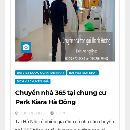
BÀI VIẾT ĐƯỢC QUAN TÂM NHẤT
BÀI VIẾT MỚI NHẤT
DỊCH VỤ CHUYỂN NHÀ
Chuyển nhà 365 tại chung cư
Park Kiara Hà Đông
TH6 19, 2023
LIÊN
Tại Hà Nội có nhiều gia đình có nhu cầu chuyển