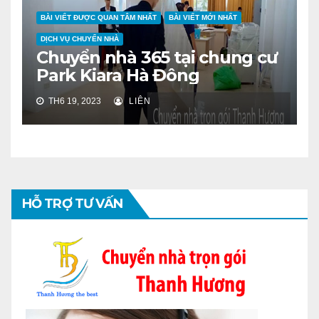
BÀI VIẾT ĐƯỢC QUAN TÂM NHẤT
BÀI VIẾT MỚI NHẤT
DỊCH VỤ CHUYỂN NHÀ
Chuyển nhà 365 tại chung cư
Park Kiara Hà Đông
TH6 19, 2023
LIÊN
HỖ TRỢ TƯ VẤN