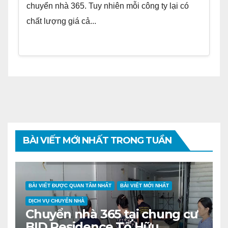
chuyển nhà 365. Tuy nhiên mỗi công ty lại có
chất lượng giá cả...
BÀI VIẾT MỚI NHẤT TRONG TUẦN
BÀI VIẾT ĐƯỢC QUAN TÂM NHẤT
BÀI VIẾT MỚI NHẤT
DỊCH VỤ CHUYỂN NHÀ
Chuyển nhà 365 tại chung cư
BID Residence Tố Hữu