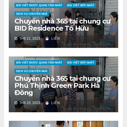
BÀI VIẾT ĐƯỢC QUAN TÂM NHẤT
BÀI VIẾT MỚI NHẤT
DỊCH VỤ CHUYỂN NHÀ
Chuyển nhà 365 tại chung cư
BID Residence Tố Hữu
TH6 21, 2023
LIÊN
BÀI VIẾT ĐƯỢC QUAN TÂM NHẤT
BÀI VIẾT MỚI NHẤT
DỊCH VỤ CHUYỂN NHÀ
Chuyển nhà 365 tại chung cư
Phú Thịnh Green Park Hà
Đông
TH6 20, 2023
LIÊN