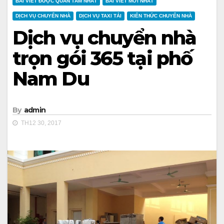
BÀI VIẾT ĐƯỢC QUAN TÂM NHẤT
BÀI VIẾT MỚI NHẤT
DỊCH VỤ CHUYỂN NHÀ
DỊCH VỤ TAXI TẢI
KIẾN THỨC CHUYỂN NHÀ
Dịch vụ chuyển nhà
trọn gói 365 tại phố
Nam Du
By
admin
TH12 30, 2017