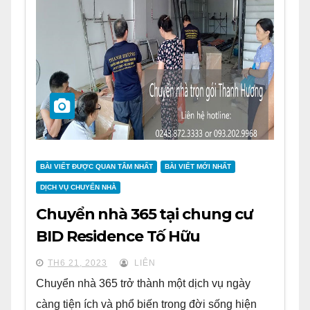
BÀI VIẾT ĐƯỢC QUAN TÂM NHẤT
BÀI VIẾT MỚI NHẤT
DỊCH VỤ CHUYỂN NHÀ
Chuyển nhà 365 tại chung cư
BID Residence Tố Hữu
TH6 21, 2023
LIÊN
Chuyển nhà 365 trở thành một dịch vụ ngày
càng tiện ích và phổ biến trong đời sống hiện