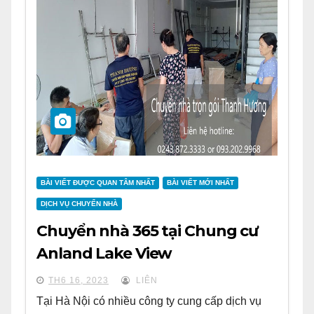
BÀI VIẾT ĐƯỢC QUAN TÂM NHẤT
BÀI VIẾT MỚI NHẤT
DỊCH VỤ CHUYỂN NHÀ
Chuyển nhà 365 tại Chung cư
Anland Lake View
TH6 16, 2023
LIÊN
Tại Hà Nội có nhiều công ty cung cấp dịch vụ