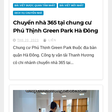
BÀI VIẾT ĐƯỢC QUAN TÂM NHẤT
BÀI VIẾT MỚI NHẤT
DỊCH VỤ CHUYỂN NHÀ
Chuyển nhà 365 tại chung cư
Phú Thịnh Green Park Hà Đông
TH6 20, 2023
LIÊN
Chung cư Phú Thịnh Green Park thuộc địa bàn
quận Hà Đông. Công ty vận tải Thanh Hương
có chi nhánh chuyển nhà 365 tại...