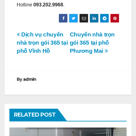
Hotline
093.202.9968
.
Điều
Dịch vụ chuyển
Chuyển nhà trọn
nhà trọn gói 365 tại
gói 365 tại phố
hướng
phố Vĩnh Hồ
Phương Mai
bài
viết
By
admin
RELATED POST