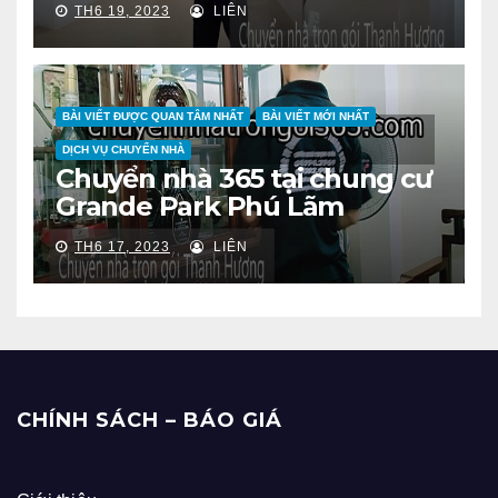
TH6 19, 2023
LIÊN
BÀI VIẾT ĐƯỢC QUAN TÂM NHẤT
BÀI VIẾT MỚI NHẤT
DỊCH VỤ CHUYỂN NHÀ
Chuyển nhà 365 tại chung cư
Grande Park Phú Lãm
TH6 17, 2023
LIÊN
CHÍNH SÁCH – BÁO GIÁ